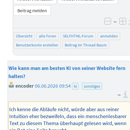
Beitrag melden
–
negati
po
Übersicht
alle Foren
SELFHTML-Forum
anmelden
Benutzerkonto erstellen
Beitrag im Thread-Baum
Wie kann man am besten KI von seiner Website fern
halten?
encoder
06.06.2026 09:54
ki
sonstiges
–
Ich kenne die Abläufe nicht, würde aber aus reiner
Intuition eher bezweifeln, dass ein menschenlesbarer
Text zu diesem Thema überhaupt gelesen wird, wenn