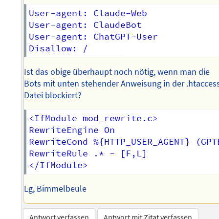
User-agent: Claude-Web  

User-agent: ClaudeBot  

User-agent: ChatGPT-User  

Ist das obige überhaupt noch nötig, wenn man die
Bots mit unten stehender Anweisung in der .htacces
Datei blockiert?
<IfModule mod_rewrite.c>

RewriteEngine On

RewriteCond %{HTTP_USER_AGENT} (GPT
RewriteRule .* - [F,L]

Lg, Bimmelbeule
Antwort verfassen
Antwort mit Zitat verfassen