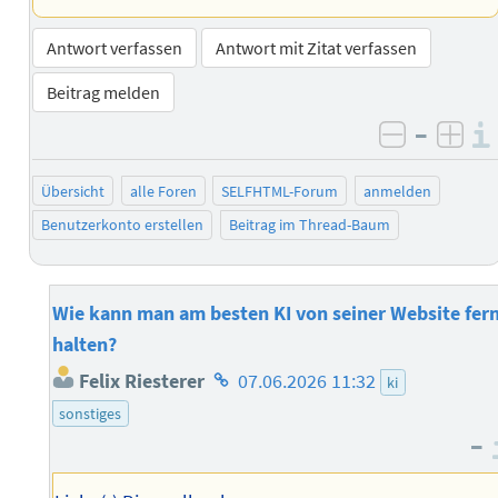
Antwort verfassen
Antwort mit Zitat verfassen
Beitrag melden
–
negativ 
posi
Übersicht
alle Foren
SELFHTML-Forum
anmelden
Benutzerkonto erstellen
Beitrag im Thread-Baum
Wie kann man am besten KI von seiner Website fer
halten?
Homepage
Felix Riesterer
07.06.2026 11:32
ki
des
sonstiges
Autors
–