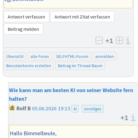
Antwort verfassen
Antwort mit Zitat verfassen
Beitrag melden
+1
I
negativ bew
posit
Übersicht
alle Foren
SELFHTML-Forum
anmelden
Benutzerkonto erstellen
Beitrag im Thread-Baum
Wie kann man am besten KI von seiner Website fern
halten?
Rolf B
05.06.2026 19:13
ki
sonstiges
+1
Hallo Bimmelbeule,