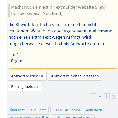
Macht noch ein extra Text auf der Website Sinn?
Beispielsweise (Netzfund):
die KI wird den Text lesen, lernen, aber nicht
verstehen. Wenn dann aber irgendwann mal jemand
nach einen extra Text wegen KI fragt, wird
möglicherweise dieser Text als Antwort kommen.
Gruß
Jürgen
Antwort verfassen
Antwort mit Zitat verfassen
Beitrag melden
–
negativ 
posi
Übersicht
alle Foren
SELFHTML-Forum
anmelden
Benutzerkonto erstellen
Beitrag im Thread-Baum