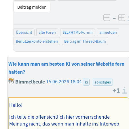
Beitrag melden
–
negati
po
Übersicht
alle Foren
SELFHTML-Forum
anmelden
Benutzerkonto erstellen
Beitrag im Thread-Baum
Wie kann man am besten KI von seiner Website fern
halten?
Bimmelbeule
15.06.2026 18:04
ki
sonstiges
+1
Hallo!
Ich teile die offensichtlich hier vorherrschende
Meinung nicht, das wenn man Inhalte ins Interweb