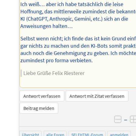
Ich weiß… aber ich habe tatsächlich die leise
Hoffnung, das mittlerweile zumindest die bekann
KI (ChatGPT, Anthropic, Gemini, etc.) sich an die
Anweisungen halten…
Selbst wenn nicht; ich finde das ist kein Grund ein
gar nichts zu machen und den KI-Bots somit prakt
auch noch die Genehmigung zu geben. Ich möchte
zumindest pro forma verbieten.
Liebe Grüße Felix Riesterer
Antwort verfassen
Antwort mit Zitat verfassen
Beitrag melden
–
negat
Übersicht
alle Foren
SELFHTML-Forum
anmelden