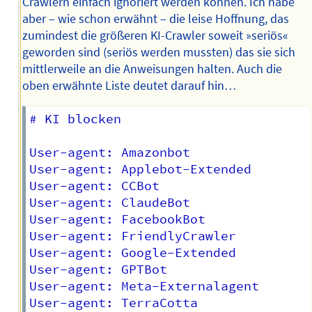
Crawlern einfach ignoriert werden können. Ich habe
aber – wie schon erwähnt – die leise Hoffnung, das
zumindest die größeren KI-Crawler soweit »seriös«
geworden sind (seriös werden mussten) das sie sich
mittlerweile an die Anweisungen halten. Auch die
oben erwähnte Liste deutet darauf hin…
# KI blocken

User-agent: Amazonbot

User-agent: Applebot-Extended

User-agent: CCBot

User-agent: ClaudeBot

User-agent: FacebookBot

User-agent: FriendlyCrawler

User-agent: Google-Extended

User-agent: GPTBot

User-agent: Meta-Externalagent

User-agent: TerraCotta
