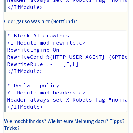
Header always set X-Robots-Tag "noimage
Oder gar so was hier (Netzfund)?
# Block AI crawlers

<IfModule mod_rewrite.c>

RewriteEngine On

RewriteCond %{HTTP_USER_AGENT} (GPTBot
RewriteRule .* - [F,L]

</IfModule>

# Declare policy

<IfModule mod_headers.c>

Header always set X-Robots-Tag "noimage
Wie macht ihr das? Wie ist eure Meinung dazu? Tipps?
Tricks?