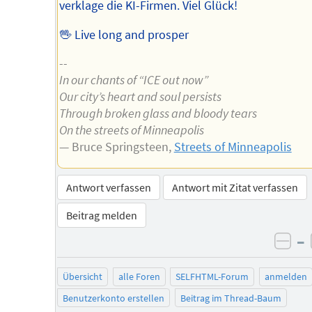
verklage die KI-Firmen. Viel Glück!
🖖 Live long and prosper
--
In our chants of “ICE out now”
Our city’s heart and soul persists
Through broken glass and bloody tears
On the streets of Minneapolis
— Bruce Springsteen,
Streets of Minneapolis
Antwort verfassen
Antwort mit Zitat verfassen
Beitrag melden
–
neg
Übersicht
alle Foren
SELFHTML-Forum
anmelden
Benutzerkonto erstellen
Beitrag im Thread-Baum