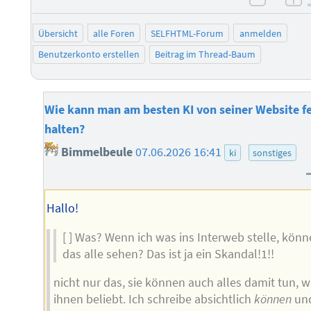
negati
po
Übersicht
alle Foren
SELFHTML-Forum
anmelden
Benutzerkonto erstellen
Beitrag im Thread-Baum
Wie kann man am besten KI von seiner Website f
halten?
Bimmelbeule
07.06.2026 16:41
ki
sonstiges
Hallo!
[ ] Was? Wenn ich was ins Interweb stelle, kön
das alle sehen? Das ist ja ein Skandal!1!!
nicht nur das, sie können auch alles damit tun, 
ihnen beliebt. Ich schreibe absichtlich
können
un