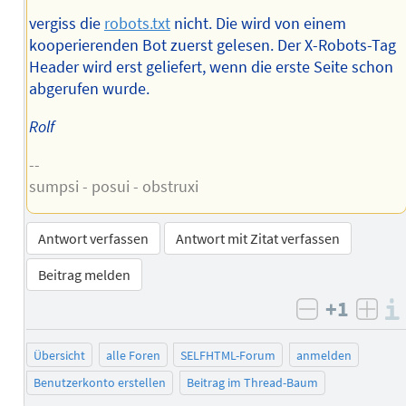
vergiss die
robots.txt
nicht. Die wird von einem
kooperierenden Bot zuerst gelesen. Der X-Robots-Tag
Header wird erst geliefert, wenn die erste Seite schon
abgerufen wurde.
Rolf
--
sumpsi - posui - obstruxi
Antwort verfassen
Antwort mit Zitat verfassen
Beitrag melden
+1
negativ b
posi
Übersicht
alle Foren
SELFHTML-Forum
anmelden
Benutzerkonto erstellen
Beitrag im Thread-Baum