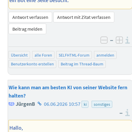
ein Bot eine Seite besucht.
Antwort verfassen
Antwort mit Zitat verfassen
Beitrag melden
–
negativ 
posi
Übersicht
alle Foren
SELFHTML-Forum
anmelden
Benutzerkonto erstellen
Beitrag im Thread-Baum
Wie kann man am besten KI von seiner Website fern
halten?
Homepage
JürgenB
06.06.2026 10:57
ki
sonstiges
–
des
Autors
Hallo,