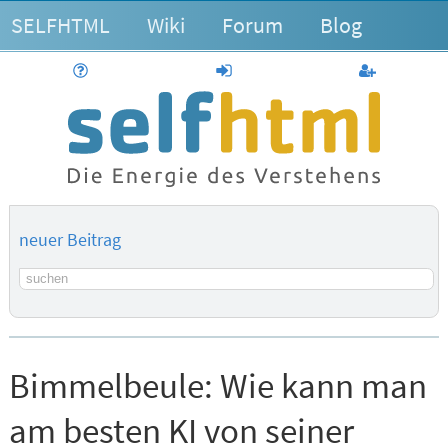
SELFHTML
Wiki
Forum
Blog
Hilfe
anmelden
Benutzerk
neuer Beitrag
Suchbegriff
Bimmelbeule:
Wie kann man
am besten KI von seiner