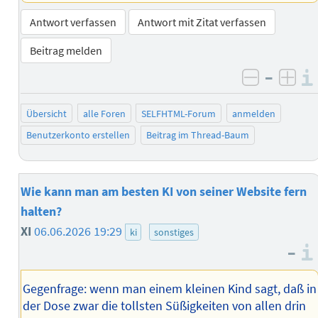
Antwort verfassen
Antwort mit Zitat verfassen
Beitrag melden
–
negativ 
posi
Übersicht
alle Foren
SELFHTML-Forum
anmelden
Benutzerkonto erstellen
Beitrag im Thread-Baum
Wie kann man am besten KI von seiner Website fern
halten?
XI
06.06.2026 19:29
ki
sonstiges
–
Gegenfrage: wenn man einem kleinen Kind sagt, daß in
der Dose zwar die tollsten Süßigkeiten von allen drin