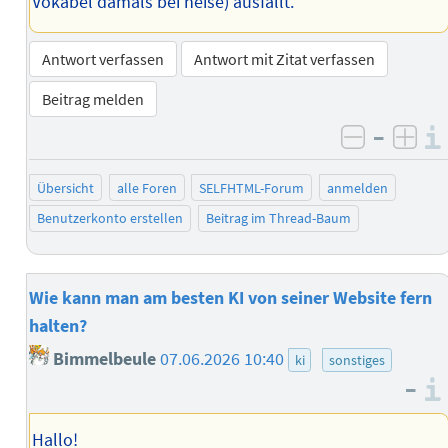
Vokabel damals bei heise) ausfällt.
Antwort verfassen
Antwort mit Zitat verfassen
Beitrag melden
–
negativ 
posi
Übersicht
alle Foren
SELFHTML-Forum
anmelden
Benutzerkonto erstellen
Beitrag im Thread-Baum
Wie kann man am besten KI von seiner Website fern
halten?
Bimmelbeule
07.06.2026 10:40
ki
sonstiges
–
Hallo!