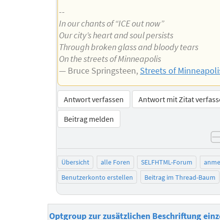
--
In our chants of “ICE out now”
Our city’s heart and soul persists
Through broken glass and bloody tears
On the streets of Minneapolis
— Bruce Springsteen,
Streets of Minneapoli
Antwort verfassen
Antwort mit Zitat verfas
Beitrag melden
Übersicht
alle Foren
SELFHTML-Forum
anme
Benutzerkonto erstellen
Beitrag im Thread-Baum
Optgroup zur zusätzlichen Beschriftung einz