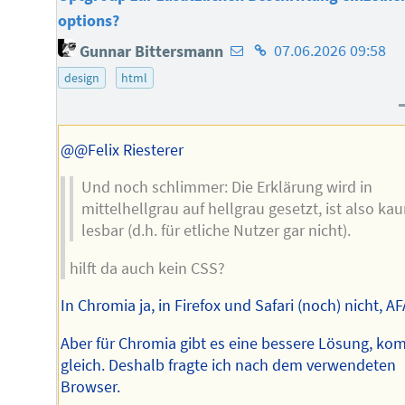
options?
E-
Homepage
Gunnar Bittersmann
07.06.2026 09:58
Mail-
des
design
html
Adresse
Autors
des
Autors
@@Felix Riesterer
Und noch schlimmer: Die Erklärung wird in
mittelhellgrau auf hellgrau gesetzt, ist also ka
lesbar (d.h. für etliche Nutzer gar nicht).
hilft da auch kein CSS?
In Chromia ja, in Firefox und Safari (noch) nicht, AF
Aber für Chromia gibt es eine bessere Lösung, ko
gleich. Deshalb fragte ich nach dem verwendeten
Browser.