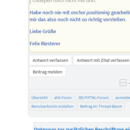
Codepen noch nicht mit drin.
Habe noch nie mit
anchor positioning
gearbeit
mir das also noch nicht so richtig vorstellen.
Liebe Grüße
Felix Riesterer
Antwort verfassen
Antwort mit Zitat verfassen
Beitrag melden
ne
Übersicht
alle Foren
SELFHTML-Forum
anmeld
Benutzerkonto erstellen
Beitrag im Thread-Baum
Optgroup zur zusätzlichen Beschriftung ei