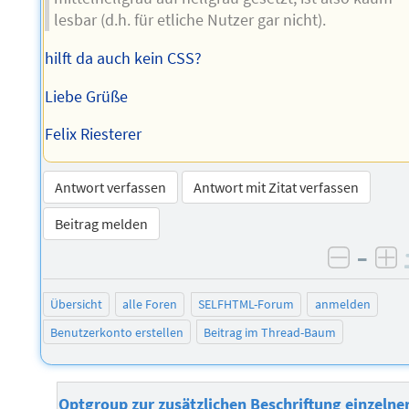
lesbar (d.h. für etliche Nutzer gar nicht).
hilft da auch kein CSS?
Liebe Grüße
Felix Riesterer
Antwort verfassen
Antwort mit Zitat verfassen
Beitrag melden
–
negati
po
Übersicht
alle Foren
SELFHTML-Forum
anmelden
Benutzerkonto erstellen
Beitrag im Thread-Baum
Optgroup zur zusätzlichen Beschriftung einzelne