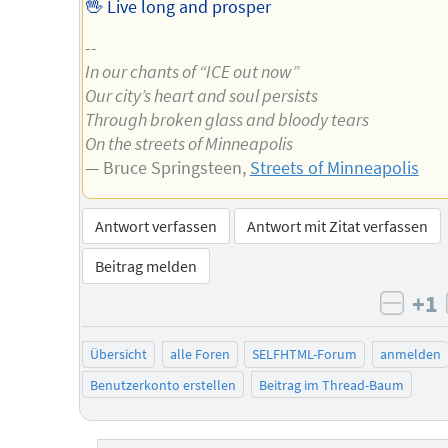
🖖 Live long and prosper
--
In our chants of “ICE out now”
Our city’s heart and soul persists
Through broken glass and bloody tears
On the streets of Minneapolis
— Bruce Springsteen,
Streets of Minneapolis
Antwort verfassen
Antwort mit Zitat verfassen
Beitrag melden
+1
negat
Übersicht
alle Foren
SELFHTML-Forum
anmelden
Benutzerkonto erstellen
Beitrag im Thread-Baum