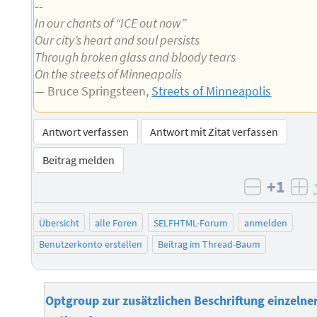
--
In our chants of “ICE out now”
Our city’s heart and soul persists
Through broken glass and bloody tears
On the streets of Minneapolis
— Bruce Springsteen,
Streets of Minneapolis
Antwort verfassen
Antwort mit Zitat verfassen
Beitrag melden
+1
negativ 
po
Übersicht
alle Foren
SELFHTML-Forum
anmelden
Benutzerkonto erstellen
Beitrag im Thread-Baum
Optgroup zur zusätzlichen Beschriftung einzelne