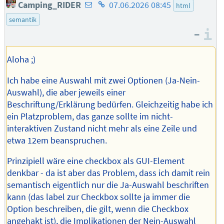
E-
Homepage
Camping_RIDER
07.06.2026 08:45
html
Mail-
des
semantik
Adresse
Autors
–
I
des
Autors
Aloha ;)
Ich habe eine Auswahl mit zwei Optionen (Ja-Nein-
Auswahl), die aber jeweils einer
Beschriftung/Erklärung bedürfen. Gleichzeitig habe ich
ein Platzproblem, das ganze sollte im nicht-
interaktiven Zustand nicht mehr als eine Zeile und
etwa 12em beanspruchen.
Prinzipiell wäre eine checkbox als GUI-Element
denkbar - da ist aber das Problem, dass ich damit rein
semantisch eigentlich nur die Ja-Auswahl beschriften
kann (das label zur Checkbox sollte ja immer die
Option beschreiben, die gilt, wenn die Checkbox
angehakt ist), die Implikationen der Nein-Auswahl