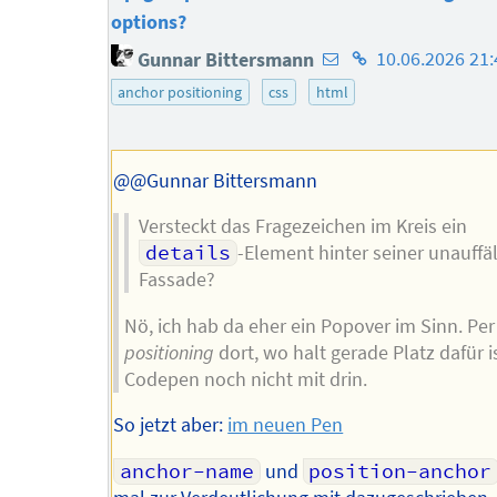
options?
E-
Homepage
Gunnar Bittersmann
10.06.2026 21:
Mail-
des
anchor positioning
css
html
Adresse
Autors
des
Autors
@@Gunnar Bittersmann
Versteckt das Fragezeichen im Kreis ein
details
-Element hinter seiner unauffäl
Fassade?
Nö, ich hab da eher ein Popover im Sinn. Pe
positioning
dort, wo halt gerade Platz dafür i
Codepen noch nicht mit drin.
So jetzt aber:
im neuen Pen
anchor-name
und
position-anchor