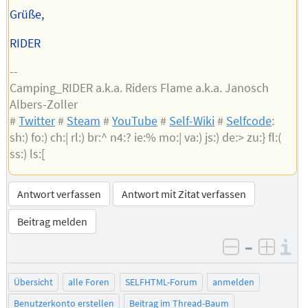
Grüße,
RIDER
--
Camping_RIDER a.k.a. Riders Flame a.k.a. Janosch
Albers-Zoller
#
Twitter
#
Steam
#
YouTube
#
Self-Wiki
#
Selfcode
:
sh:) fo:) ch:| rl:) br:^ n4:? ie:% mo:| va:) js:) de:> zu:} fl:(
ss:) ls:[
Antwort verfassen
Antwort mit Zitat verfassen
Beitrag melden
–
I
negativ be
posit
Übersicht
alle Foren
SELFHTML-Forum
anmelden
Benutzerkonto erstellen
Beitrag im Thread-Baum