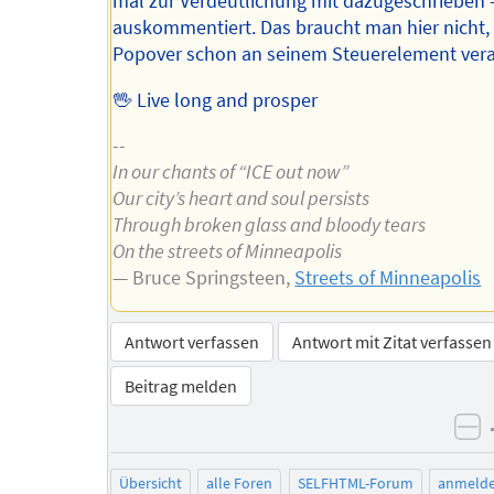
mal zur Verdeutlichung mit dazugeschrieben 
auskommentiert. Das braucht man hier nicht, 
Popover schon an seinem Steuerelement veran
🖖 Live long and prosper
--
In our chants of “ICE out now”
Our city’s heart and soul persists
Through broken glass and bloody tears
On the streets of Minneapolis
— Bruce Springsteen,
Streets of Minneapolis
Antwort verfassen
Antwort mit Zitat verfassen
Beitrag melden
ne
Übersicht
alle Foren
SELFHTML-Forum
anmeld