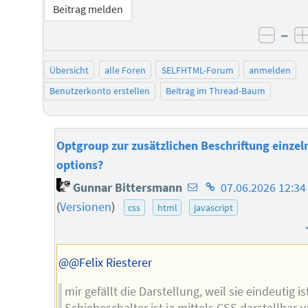
Beitrag melden
–
negat
Übersicht
alle Foren
SELFHTML-Forum
anmelden
Benutzerkonto erstellen
Beitrag im Thread-Baum
Optgroup zur zusätzlichen Beschriftung einzel
options?
E-
Homepage
Gunnar Bittersmann
07.06.2026 12:34
Mail-
des
(
Versionen
)
css
html
javascript
Adresse
Autors
des
Autors
@@Felix Riesterer
mir gefällt die Darstellung, weil sie eindeutig is
Schiebeschalter ist ja mittels CSS darstellbar 