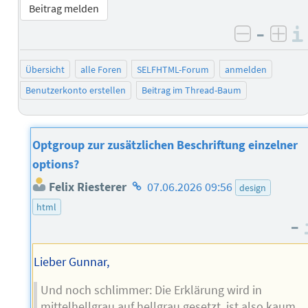
Beitrag melden
–
negativ 
posi
Übersicht
alle Foren
SELFHTML-Forum
anmelden
Benutzerkonto erstellen
Beitrag im Thread-Baum
Optgroup zur zusätzlichen Beschriftung einzelner
options?
Homepage
Felix Riesterer
07.06.2026 09:56
design
des
html
Autors
–
Lieber Gunnar,
Und noch schlimmer: Die Erklärung wird in
mittelhellgrau auf hellgrau gesetzt, ist also kaum