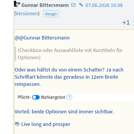
E-
Homepage
Gunnar Bittersmann
07.06.2026 10:38
Mail-
des
(
Versionen
)
design
Adresse
Autors
+1
des
Autors
@@Gunnar Bittersmann
(Checkbox oder Auswahlliste mit Kurztiteln für
Optionen)
Oder was hältst du von einem Schalter? Ja nach
Schriftart könnte das geradeso in 12em Breite
reinpassen.
Vorteil: beide Optionen sind immer sichtbar.
🖖 Live long and prosper