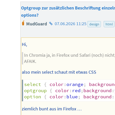
Optgroup zur zusätzlichen Beschriftung einzel
options?
Homepage
MudGuard
07.06.2026 11:25
design
html
des
Autors
Hi,
In Chromia ja, in Firefox und Safari (noch) nicht
AFAIK.
also mein select schaut mit etwas CSS
select
{
color
:
orange
;
backgroun
optgroup
{
color
:
red
;
background
:
option
{
color
:
blue
;
background
:
ziemlich bunt aus im Firefox …