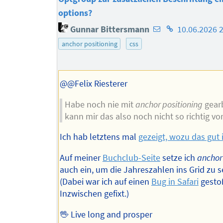
options?
E-
Homepage
Gunnar Bittersmann
10.06.2026 
Mail-
des
anchor positioning
css
Adresse
Autors
des
Autors
@@Felix Riesterer
Habe noch nie mit
anchor positioning
gearb
kann mir das also noch nicht so richtig vor
Ich hab letztens mal
gezeigt, wozu das gut 
Auf meiner
Buchclub-Seite
setze ich
anchor
auch ein, um die Jahreszahlen ins Grid zu s
(Dabei war ich auf einen
Bug in Safari
gesto
Inzwischen gefixt.)
🖖 Live long and prosper