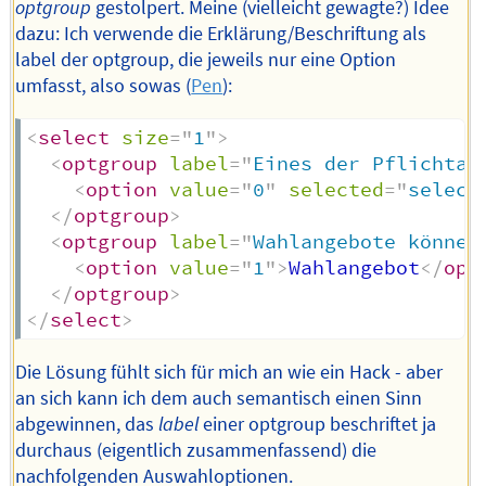
optgroup
gestolpert. Meine (vielleicht gewagte?) Idee
dazu: Ich verwende die Erklärung/Beschriftung als
label der optgroup, die jeweils nur eine Option
umfasst, also sowas (
Pen
):
<
select
size
=
"
1
"
>
<
optgroup
label
=
"
Eines der Pflichtan
<
option
value
=
"
0
"
selected
=
"
select
</
optgroup
>
<
optgroup
label
=
"
Wahlangebote können
<
option
value
=
"
1
"
>
Wahlangebot
</
opt
</
optgroup
>
</
select
>
Die Lösung fühlt sich für mich an wie ein Hack - aber
an sich kann ich dem auch semantisch einen Sinn
abgewinnen, das
label
einer optgroup beschriftet ja
durchaus (eigentlich zusammenfassend) die
nachfolgenden Auswahloptionen.