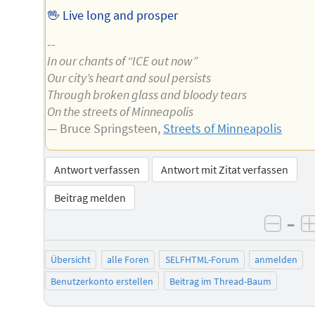
🖖 Live long and prosper
--
In our chants of “ICE out now”
Our city’s heart and soul persists
Through broken glass and bloody tears
On the streets of Minneapolis
— Bruce Springsteen,
Streets of Minneapolis
Antwort verfassen
Antwort mit Zitat verfassen
Beitrag melden
–
negat
Übersicht
alle Foren
SELFHTML-Forum
anmelden
Benutzerkonto erstellen
Beitrag im Thread-Baum