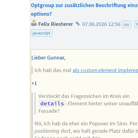
Optgroup zur zusätzlichen Beschriftung einz
options?
Homepage
Felix Riesterer
07.06.2026 12:56
css
des
javascript
Autors
Lieber Gunnar,
Ich hab das mal
als
custom element
implemen
+1
Versteckt das Fragezeichen im Kreis ein
details
-Element hinter seiner unauffäl
Fassade?
Nö, ich hab da eher ein Popover im Sinn. Pe
positioning
dort, wo halt gerade Platz dafür i