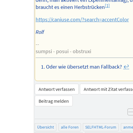
[1]
braucht es einen Herbstrücken
https://caniuse.com/?search=accentColor
Rolf
--
sumpsi - posui - obstruxi
Oder wie übersetzt man Fallback?
↩︎
Antwort verfassen
Antwort mit Zitat verfas
Beitrag melden
Übersicht
alle Foren
SELFHTML-Forum
anme