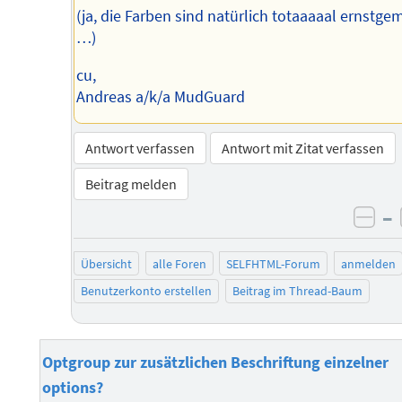
(ja, die Farben sind natürlich totaaaaal ernstge
…)
cu,
Andreas a/k/a MudGuard
Antwort verfassen
Antwort mit Zitat verfassen
Beitrag melden
–
neg
Übersicht
alle Foren
SELFHTML-Forum
anmelden
Benutzerkonto erstellen
Beitrag im Thread-Baum
Optgroup zur zusätzlichen Beschriftung einzelner
options?