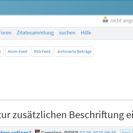
nicht ang
Foren
Zitatesammlung
suchen
Hilfe
t
Atom-Feed
RSS-Feed
archivierte Beiträge
ur zusätzlichen Beschriftung e
elner options?
Camping_RIDER
07.06.2026 08:45
html