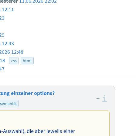
iesterer
11.06.2026 22:02
 12:11
23
29
 12:43
2026 12:48
:18
css
html
47
tung einzelner options?
–
Informa
semantik
-Auswahl), die aber jeweils einer