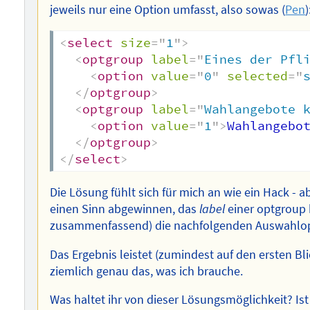
jeweils nur eine Option umfasst, also sowas (
Pen
)
<
select
size
=
"
1
"
>
<
optgroup
label
=
"
Eines der Pfl
<
option
value
=
"
0
"
selected
=
"
</
optgroup
>
<
optgroup
label
=
"
Wahlangebote 
<
option
value
=
"
1
"
>
Wahlangebo
</
optgroup
>
</
select
>
Die Lösung fühlt sich für mich an wie ein Hack - 
einen Sinn abgewinnen, das
label
einer optgroup b
zusammenfassend) die nachfolgenden Auswahlop
Das Ergebnis leistet (zumindest auf den ersten B
ziemlich genau das, was ich brauche.
Was haltet ihr von dieser Lösungsmöglichkeit? I