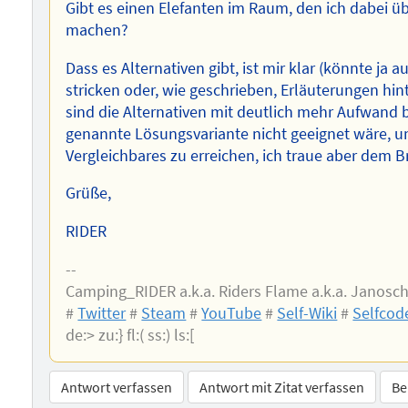
Gibt es einen Elefanten im Raum, den ich dabei ü
machen?
Dass es Alternativen gibt, ist mir klar (könnte ja
stricken oder, wie geschrieben, Erläuterungen hin
sind die Alternativen mit deutlich mehr Aufwand b
genannte Lösungsvariante nicht geeignet wäre, 
Vergleichbares zu erreichen, ich traue aber dem Br
Grüße,
RIDER
--
Camping_RIDER a.k.a. Riders Flame a.k.a. Janosch
#
Twitter
#
Steam
#
YouTube
#
Self-Wiki
#
Selfcod
de:> zu:} fl:( ss:) ls:[
Antwort verfassen
Antwort mit Zitat verfassen
Be