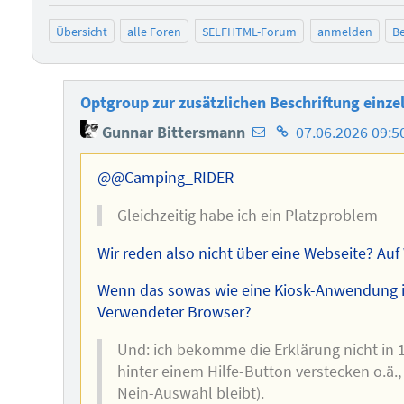
Übersicht
alle Foren
SELFHTML-Forum
anmelden
Be
Optgroup zur zusätzlichen Beschriftung einze
E-
Homepage
Gunnar Bittersmann
07.06.2026 09:5
Mail-
des
Adresse
Autors
@@Camping_RIDER
des
Gleichzeitig habe ich ein Platzproblem
Autors
Wir reden also nicht über eine Webseite? Auf
Wenn das sowas wie eine Kiosk-Anwendung i
Verwendeter Browser?
Und: ich bekomme die Erklärung nicht in 
hinter einem Hilfe-Button verstecken o.ä.
Nein-Auswahl bleibt).