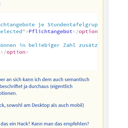
:
ichtangebote je Stundentafelgruppe muss b
selected
"
>
Pflichtangebot
</
option
>
können in beliebiger Zahl zusätzlich besu
t
</
option
>
aber an sich kann ich dem auch semantisch
eschriftet ja durchaus (eigentlich
tionen.
lick, sowohl am Desktop als auch mobil)
st das ein Hack? Kann man das empfehlen?