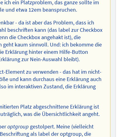
e ich ein Platzproblem, das ganze sollte im
Zeile und etwa 12em beanspruchen.
nkbar - da ist aber das Problem, dass ich
ahl beschriften kann (das label zur Checkbox
wenn die Checkbox angehakt ist), die
n geht kaum sinnvoll. Und: ich bekomme die
ie Erklärung hinter einem Hilfe-Button
Erklärung zur Nein-Auswahl bleibt).
lect-Element zu verwenden - das hat im nicht-
röße und kann durchaus eine Erklärung auch
o im interaktiven Zustand, die Erklärung
mitierten Platz abgeschnittene Erklärung ist
räglich, was die Übersichtlichkeit angeht.
ber
optgroup
gestolpert. Meine (vielleicht
eschriftung als label der optgroup, die