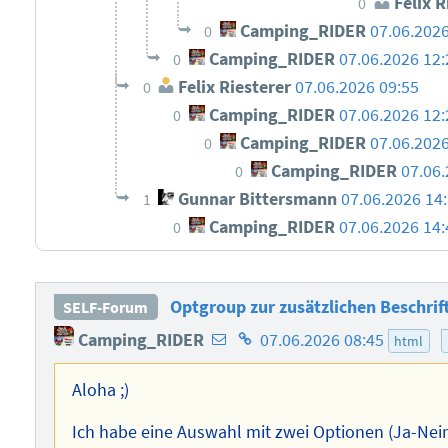
Felix R
0
Camping_RIDER
07.06.2026
0
Camping_RIDER
07.06.2026 12:
0
Felix Riesterer
07.06.2026 09:55
0
Camping_RIDER
07.06.2026 12:
0
Camping_RIDER
07.06.2026
0
Camping_RIDER
07.06.
0
Gunnar Bittersmann
07.06.2026 14
1
Camping_RIDER
07.06.2026 14:
0
Optgroup zur zusätzlichen Beschrif
SELF-Forum
E-
Homepage
Camping_RIDER
07.06.2026 08:45
html
Mail-
des
Adresse
Autors
Aloha ;)
des
Ich habe eine Auswahl mit zwei Optionen (Ja-Nein
Autors