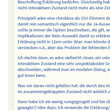
Beschriftung/Erklärung bedürfen. Gleichzeitig hab
nicht-interaktiven Zustand nicht mehr als eine 
Prinzipiell wäre eine checkbox als GUI-Element de
damit rein semantisch eigentlich nur die Ja-Ausw
sollte ja immer die Option beschreiben, die gilt, 
Implikationen der Nein-Auswahl damit zu erkläre
Erklärung nicht in 12em unter (klar: man könnte d
verstecken o.ä., aber das Problem der fehlenden 
Ich dachte dann, es wäre vielleicht clever, ein se
interaktiven Zustand eine sehr unspektakuläre G
abschneiden, während man im modalen Dialog, als
gut lesen kann.
Was mir daran nicht gefallen hat: die durch den li
im zusammengeklappten Zustand nicht wirklich zut
Dann habe ich ein wenig rumgegoogelt und bin ü
gewagte?) Idee dazu: Ich verwende die Erklärung/B