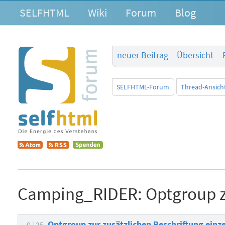
SELFHTML
Wiki
Forum
Blog
neuer Beitrag
Übersicht
SELFHTML-Forum
Thread-Ansich
Camping_RIDER:
Optgroup z
Optgroup zur zusätzlichen Beschriftung einz
0
25