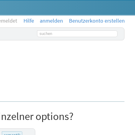
emeldet
Hilfe
anmelden
Benutzerkonto erstellen
Suchbegriff
inzelner options?
semantik