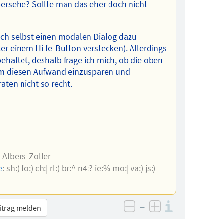
bersehe? Sollte man das eher doch nicht
 auch selbst einen modalen Dialog dazu
ter einem Hilfe-Button verstecken). Allerdings
ehaftet, deshalb frage ich mich, ob die oben
um diesen Aufwand einzusparen und
aten nicht so recht.
 Albers-Zoller
e
: sh:) fo:) ch:| rl:) br:^ n4:? ie:% mo:| va:) js:)
–
Informa
itrag melden
negativ bewerten
positiv bewe