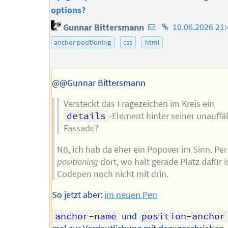
options?
E-
Homepage
Gunnar Bittersmann
10.06.2026 21:
Mail-
des
anchor positioning
css
html
Adresse
Autors
des
Autors
@@Gunnar Bittersmann
Versteckt das Fragezeichen im Kreis ein
details
-Element hinter seiner unauffäl
Fassade?
Nö, ich hab da eher ein Popover im Sinn. Pe
positioning
dort, wo halt gerade Platz dafür i
Codepen noch nicht mit drin.
So jetzt aber:
im neuen Pen
anchor-name
und
position-anchor