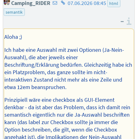
E-
Homepage
Camping_RIDER
07.06.2026 08:45
html
Mail-
des
semantik
Adresse
Autors
–
I
des
Autors
Aloha ;)
Ich habe eine Auswahl mit zwei Optionen (Ja-Nein-
Auswahl), die aber jeweils einer
Beschriftung/Erklärung bedürfen. Gleichzeitig habe ich
ein Platzproblem, das ganze sollte im nicht-
interaktiven Zustand nicht mehr als eine Zeile und
etwa 12em beanspruchen.
Prinzipiell wäre eine checkbox als GUI-Element
denkbar - da ist aber das Problem, dass ich damit rein
semantisch eigentlich nur die Ja-Auswahl beschriften
kann (das label zur Checkbox sollte ja immer die
Option beschreiben, die gilt, wenn die Checkbox
angehakt ist), die Implikationen der Nein-Auswahl