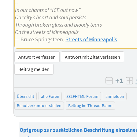
--
In our chants of “ICE out now”
Our city’s heart and soul persists
Through broken glass and bloody tears
On the streets of Minneapolis
— Bruce Springsteen,
Streets of Minneapolis
Antwort verfassen
Antwort mit Zitat verfassen
Beitrag melden
+1
negativ 
po
Übersicht
alle Foren
SELFHTML-Forum
anmelden
Benutzerkonto erstellen
Beitrag im Thread-Baum
Optgroup zur zusätzlichen Beschriftung einzelne