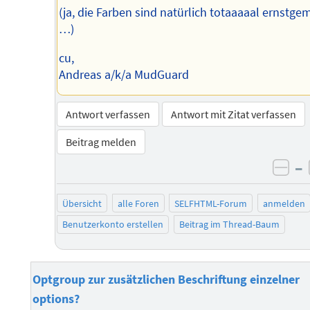
(ja, die Farben sind natürlich totaaaaal ernstge
…)
cu,
Andreas a/k/a MudGuard
Antwort verfassen
Antwort mit Zitat verfassen
Beitrag melden
–
neg
Übersicht
alle Foren
SELFHTML-Forum
anmelden
Benutzerkonto erstellen
Beitrag im Thread-Baum
Optgroup zur zusätzlichen Beschriftung einzelner
options?