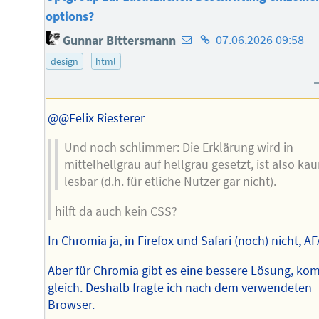
options?
E-
Homepage
Gunnar Bittersmann
07.06.2026 09:58
Mail-
des
design
html
Adresse
Autors
des
Autors
@@Felix Riesterer
Und noch schlimmer: Die Erklärung wird in
mittelhellgrau auf hellgrau gesetzt, ist also ka
lesbar (d.h. für etliche Nutzer gar nicht).
hilft da auch kein CSS?
In Chromia ja, in Firefox und Safari (noch) nicht, AF
Aber für Chromia gibt es eine bessere Lösung, ko
gleich. Deshalb fragte ich nach dem verwendeten
Browser.