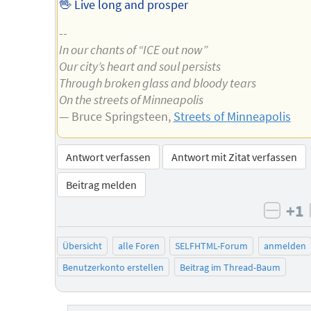
🖖 Live long and prosper
--
In our chants of “ICE out now”
Our city’s heart and soul persists
Through broken glass and bloody tears
On the streets of Minneapolis
— Bruce Springsteen,
Streets of Minneapolis
Antwort verfassen
Antwort mit Zitat verfassen
Beitrag melden
+1
negat
Übersicht
alle Foren
SELFHTML-Forum
anmelden
Benutzerkonto erstellen
Beitrag im Thread-Baum