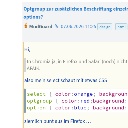
Optgroup zur zusätzlichen Beschriftung einzel
options?
Homepage
MudGuard
07.06.2026 11:25
design
html
des
Autors
Hi,
In Chromia ja, in Firefox und Safari (noch) nicht
AFAIK.
also mein select schaut mit etwas CSS
select
{
color
:
orange
;
backgroun
optgroup
{
color
:
red
;
background
:
option
{
color
:
blue
;
background
:
ziemlich bunt aus im Firefox …