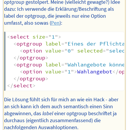
optgroup
gestolpert. Meine (vielleicht gewagte?) Idee
dazu: Ich verwende die Erklärung/Beschriftung als
label der optgroup, die jeweils nur eine Option
umfasst, also sowas (
Pen
):
<
select
size
=
"
1
"
>
<
optgroup
label
=
"
Eines der Pflichtan
<
option
value
=
"
0
"
selected
=
"
select
</
optgroup
>
<
optgroup
label
=
"
Wahlangebote können
<
option
value
=
"
1
"
>
Wahlangebot
</
opt
</
optgroup
>
</
select
>
Die Lösung fühlt sich für mich an wie ein Hack - aber
an sich kann ich dem auch semantisch einen Sinn
abgewinnen, das
label
einer optgroup beschriftet ja
durchaus (eigentlich zusammenfassend) die
nachfolgenden Auswahloptionen.