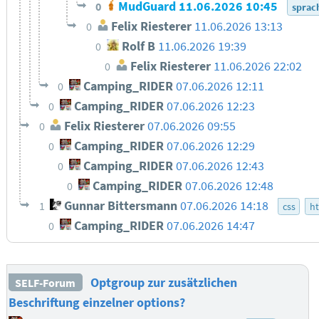
MudGuard
11.06.2026 10:45
0
sprac
Felix Riesterer
11.06.2026 13:13
0
Rolf B
11.06.2026 19:39
0
Felix Riesterer
11.06.2026 22:02
0
Camping_RIDER
07.06.2026 12:11
0
Camping_RIDER
07.06.2026 12:23
0
Felix Riesterer
07.06.2026 09:55
0
Camping_RIDER
07.06.2026 12:29
0
Camping_RIDER
07.06.2026 12:43
0
Camping_RIDER
07.06.2026 12:48
0
Gunnar Bittersmann
07.06.2026 14:18
1
css
h
Camping_RIDER
07.06.2026 14:47
0
Optgroup zur zusätzlichen
SELF-Forum
Beschriftung einzelner options?