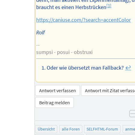
[1]
braucht es einen Herbstrücken
https://caniuse.com/?search=accentColor
Rolf
--
sumpsi - posui - obstruxi
Oder wie übersetzt man Fallback?
↩︎
Antwort verfassen
Antwort mit Zitat verfas
Beitrag melden
Übersicht
alle Foren
SELFHTML-Forum
anme