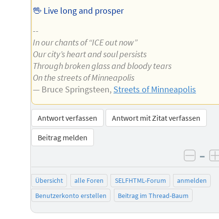
🖖 Live long and prosper
--
In our chants of “ICE out now”
Our city’s heart and soul persists
Through broken glass and bloody tears
On the streets of Minneapolis
— Bruce Springsteen,
Streets of Minneapolis
Antwort verfassen
Antwort mit Zitat verfassen
Beitrag melden
–
negat
Übersicht
alle Foren
SELFHTML-Forum
anmelden
Benutzerkonto erstellen
Beitrag im Thread-Baum