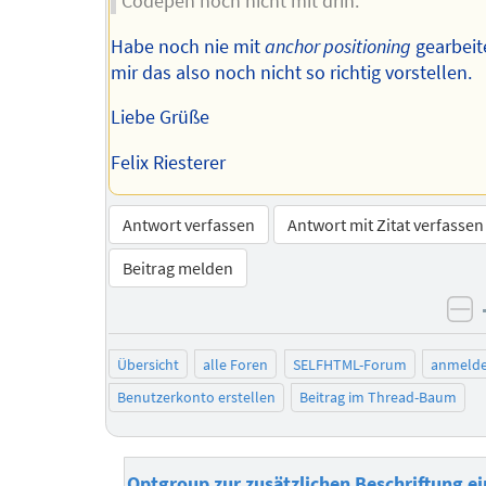
Codepen noch nicht mit drin.
Habe noch nie mit
anchor positioning
gearbeit
mir das also noch nicht so richtig vorstellen.
Liebe Grüße
Felix Riesterer
Antwort verfassen
Antwort mit Zitat verfassen
Beitrag melden
ne
Übersicht
alle Foren
SELFHTML-Forum
anmeld
Benutzerkonto erstellen
Beitrag im Thread-Baum
Optgroup zur zusätzlichen Beschriftung ei