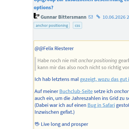
options?
E-
Homepage
Gunnar Bittersmann
10.06.2026 
Mail-
des
anchor positioning
css
Adresse
Autors
des
Autors
@@Felix Riesterer
Habe noch nie mit
anchor positioning
gearb
kann mir das also noch nicht so richtig vor
Ich hab letztens mal
gezeigt, wozu das gut 
Auf meiner
Buchclub-Seite
setze ich
anchor
auch ein, um die Jahreszahlen ins Grid zu s
(Dabei war ich auf einen
Bug in Safari
gesto
Inzwischen gefixt.)
🖖 Live long and prosper