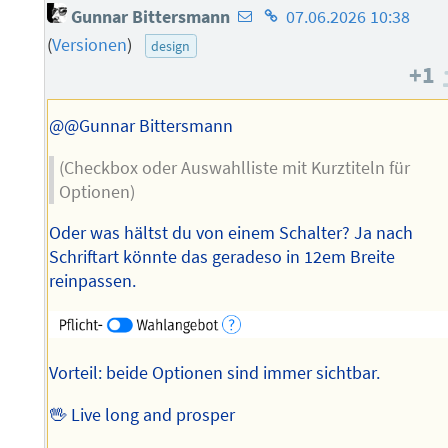
E-
Homepage
Gunnar Bittersmann
07.06.2026 10:38
Mail-
des
(
Versionen
)
design
Adresse
Autors
+1
des
Autors
@@Gunnar Bittersmann
(Checkbox oder Auswahlliste mit Kurztiteln für
Optionen)
Oder was hältst du von einem Schalter? Ja nach
Schriftart könnte das geradeso in 12em Breite
reinpassen.
Vorteil: beide Optionen sind immer sichtbar.
🖖 Live long and prosper