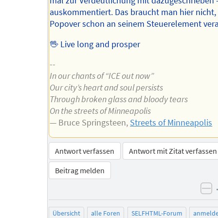
mal zur Verdeutlichung mit dazugeschrieben 
auskommentiert. Das braucht man hier nicht, 
Popover schon an seinem Steuerelement veran
🖖 Live long and prosper
--
In our chants of “ICE out now”
Our city’s heart and soul persists
Through broken glass and bloody tears
On the streets of Minneapolis
— Bruce Springsteen,
Streets of Minneapolis
Antwort verfassen
Antwort mit Zitat verfassen
Beitrag melden
ne
Übersicht
alle Foren
SELFHTML-Forum
anmeld