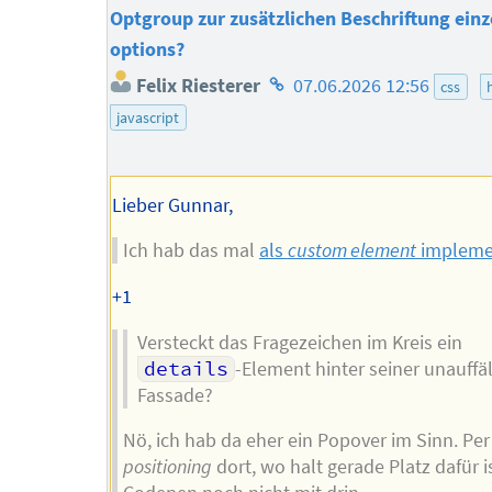
Optgroup zur zusätzlichen Beschriftung einz
options?
Homepage
Felix Riesterer
07.06.2026 12:56
css
des
javascript
Autors
Lieber Gunnar,
Ich hab das mal
als
custom element
implemen
+1
Versteckt das Fragezeichen im Kreis ein
details
-Element hinter seiner unauffäl
Fassade?
Nö, ich hab da eher ein Popover im Sinn. Pe
positioning
dort, wo halt gerade Platz dafür i