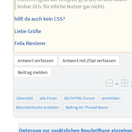
lesbar (d.h. für etliche Nutzer gar nicht).
hilft da auch kein CSS?
Liebe Grüße
Felix Riesterer
Antwort verfassen
Antwort mit Zitat verfassen
Beitrag melden
–
negati
po
Übersicht
alle Foren
SELFHTML-Forum
anmelden
Benutzerkonto erstellen
Beitrag im Thread-Baum
Optgroup zur zusätzlichen Beschriftung einzelne