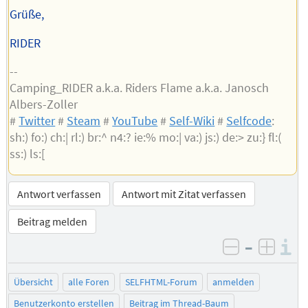
Grüße,
RIDER
--
Camping_RIDER a.k.a. Riders Flame a.k.a. Janosch
Albers-Zoller
#
Twitter
#
Steam
#
YouTube
#
Self-Wiki
#
Selfcode
:
sh:) fo:) ch:| rl:) br:^ n4:? ie:% mo:| va:) js:) de:> zu:} fl:(
ss:) ls:[
Antwort verfassen
Antwort mit Zitat verfassen
Beitrag melden
–
I
negativ be
posit
Übersicht
alle Foren
SELFHTML-Forum
anmelden
Benutzerkonto erstellen
Beitrag im Thread-Baum