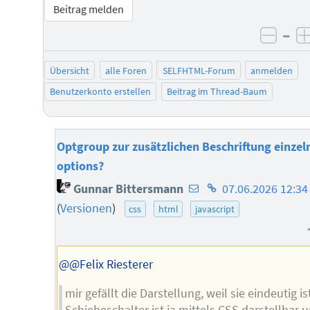
Beitrag melden
–
negat
Übersicht
alle Foren
SELFHTML-Forum
anmelden
Benutzerkonto erstellen
Beitrag im Thread-Baum
Optgroup zur zusätzlichen Beschriftung einzel
options?
E-
Homepage
Gunnar Bittersmann
07.06.2026 12:34
Mail-
des
(
Versionen
)
css
html
javascript
Adresse
Autors
des
Autors
@@Felix Riesterer
mir gefällt die Darstellung, weil sie eindeutig is
Schiebeschalter ist ja mittels CSS darstellbar 