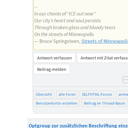
--
In our chants of “ICE out now”
Our city’s heart and soul persists
Through broken glass and bloody tears
On the streets of Minneapolis
— Bruce Springsteen,
Streets of Minneapoli
Antwort verfassen
Antwort mit Zitat verfas
Beitrag melden
Übersicht
alle Foren
SELFHTML-Forum
anme
Benutzerkonto erstellen
Beitrag im Thread-Baum
Optgroup zur zusätzlichen Beschriftung einz