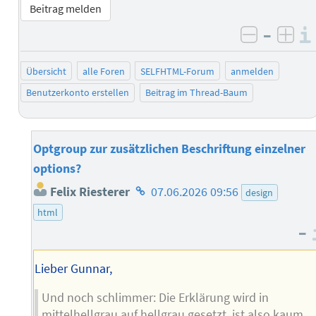
Beitrag melden
–
negativ 
posi
Übersicht
alle Foren
SELFHTML-Forum
anmelden
Benutzerkonto erstellen
Beitrag im Thread-Baum
Optgroup zur zusätzlichen Beschriftung einzelner
options?
Homepage
Felix Riesterer
07.06.2026 09:56
design
des
html
Autors
–
Lieber Gunnar,
Und noch schlimmer: Die Erklärung wird in
mittelhellgrau auf hellgrau gesetzt, ist also kaum