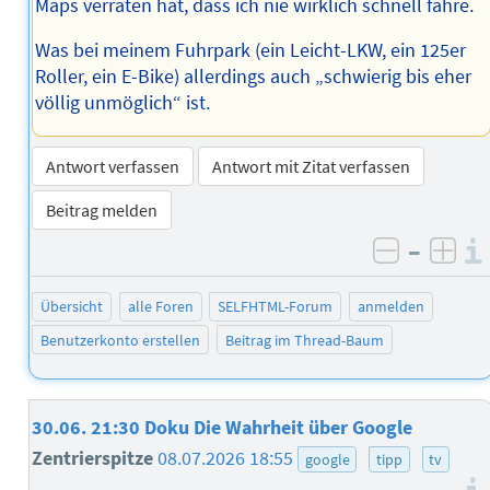
Maps verraten hat, dass ich nie wirklich schnell fahre.
Was bei meinem Fuhrpark (ein Leicht-LKW, ein 125er
Roller, ein E-Bike) allerdings auch „schwierig bis eher
völlig unmöglich“ ist.
Antwort verfassen
Antwort mit Zitat verfassen
Beitrag melden
–
negativ 
posi
Übersicht
alle Foren
SELFHTML-Forum
anmelden
Benutzerkonto erstellen
Beitrag im Thread-Baum
30.06. 21:30 Doku Die Wahrheit über Google
Zentrierspitze
08.07.2026 18:55
google
tipp
tv