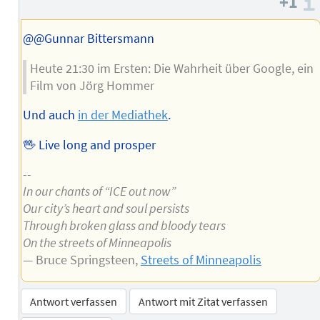
+1
des
Autors
@@Gunnar Bittersmann
Heute 21:30 im Ersten: Die Wahrheit über Google, ein
Film von Jörg Hommer
Und auch
in der Mediathek
.
🖖 Live long and prosper
--
In our chants of “ICE out now”
Our city’s heart and soul persists
Through broken glass and bloody tears
On the streets of Minneapolis
— Bruce Springsteen,
Streets of Minneapolis
Antwort verfassen
Antwort mit Zitat verfassen