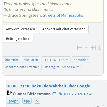
Through broken glass and bloody tears
On the streets of Minneapolis
— Bruce Springsteen,
Streets of Minneapolis
Antwort verfassen
Antwort mit Zitat verfassen
Beitrag melden
–
I
negativ be
posit
Übersicht
alle Foren
SELFHTML-Forum
anmelden
Benutzerkonto erstellen
Beitrag im Thread-Baum
30.06. 21:30 Doku Die Wahrheit über Google
E-
Homepage
Gunnar Bittersmann
01.07.2026 07:49
Mail-
des
google
tipp
tv
Adresse
Autors