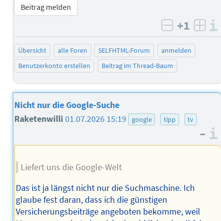
Beitrag melden
+1
negativ b
posi
Übersicht
alle Foren
SELFHTML-Forum
anmelden
Benutzerkonto erstellen
Beitrag im Thread-Baum
Nicht nur die Google-Suche
Raketenwilli
01.07.2026 15:19
google
tipp
tv
–
Liefert uns die Google-Welt
Das ist ja längst nicht nur die Suchmaschine. Ich
glaube fest daran, dass ich die günstigen
Versicherungsbeiträge angeboten bekomme, weil