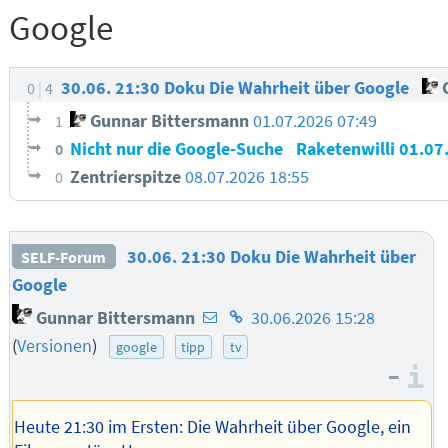
Google
30.06. 21:30 Doku Die Wahrheit über Google
G
0
4
Gunnar Bittersmann
01.07.2026 07:49
1
Nicht nur die Google-Suche
Raketenwilli
01.07
0
Zentrierspitze
08.07.2026 18:55
0
30.06. 21:30 Doku Die Wahrheit über
SELF-Forum
Google
E-
Homepage
Gunnar Bittersmann
30.06.2026 15:28
Mail-
des
(
Versionen
)
google
tipp
tv
Adresse
Autors
–
I
des
Autors
Heute 21:30 im Ersten: Die Wahrheit über Google, ein