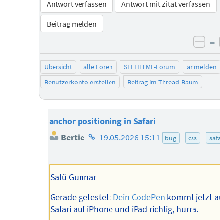
Antwort verfassen
Antwort mit Zitat verfassen
Beitrag melden
–
neg
Übersicht
alle Foren
SELFHTML-Forum
anmelden
Benutzerkonto erstellen
Beitrag im Thread-Baum
anchor positioning in Safari
Homepage
Bertie
19.05.2026 15:11
bug
css
safa
des
Autors
Salü Gunnar
Gerade getestet:
Dein CodePen
kommt jetzt a
Safari auf iPhone und iPad richtig, hurra.