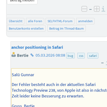
–
negativ 
posi
Übersicht
alle Foren
SELFHTML-Forum
anmelden
Benutzerkonto erstellen
Beitrag im Thread-Baum
anchor positioning in Safari
Homepage
Bertie
05.03.2026 08:08
bug
css
safari
des
–
Autors
Salü Gunnar
Der Fehler besteht auch in der aktuellen Safari
Technology Preview 238, von Apple ist also in nächst
Zeit leider keine Besserung zu erwarten.
Gruss, Bertie