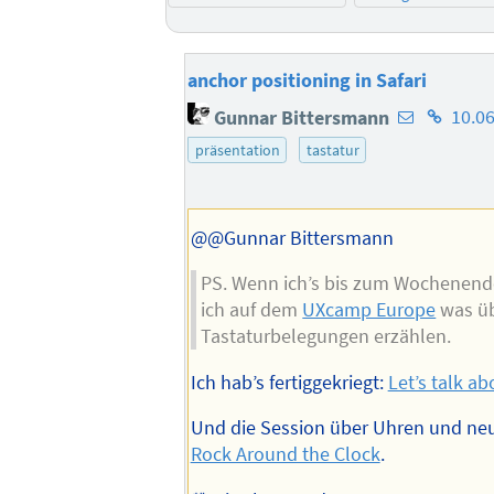
anchor positioning in Safari
E-
Homepa
Gunnar Bittersmann
10.06
Mail-
des
präsentation
tastatur
Adresse
Autors
des
Autors
@@Gunnar Bittersmann
PS. Wenn ich’s bis zum Wochenende 
ich auf dem
UXcamp Europe
was ü
Tastaturbelegungen erzählen.
Ich hab’s fertiggekriegt:
Let’s talk ab
Und die Session über Uhren und ne
Rock Around the Clock
.