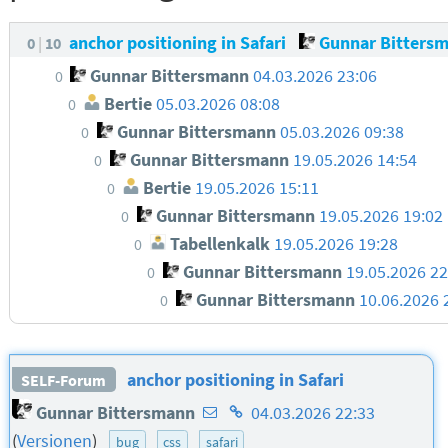
anchor positioning in Safari
Gunnar Bitters
0
10
Gunnar Bittersmann
04.03.2026 23:06
0
Bertie
05.03.2026 08:08
0
Gunnar Bittersmann
05.03.2026 09:38
0
Gunnar Bittersmann
19.05.2026 14:54
0
Bertie
19.05.2026 15:11
0
Gunnar Bittersmann
19.05.2026 19:02
0
Tabellenkalk
19.05.2026 19:28
0
Gunnar Bittersmann
19.05.2026 22
0
Gunnar Bittersmann
10.06.2026 
0
anchor positioning in Safari
SELF-Forum
E-
Homepage
Gunnar Bittersmann
04.03.2026 22:33
Mail-
des
(
Versionen
)
bug
css
safari