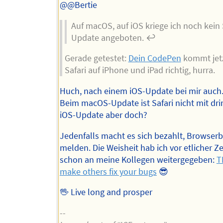
Autors
@@Bertie
Auf macOS, auf iOS kriege ich noch kein 
Update angeboten. ↩︎
Gerade getestet:
Dein CodePen
kommt jetz
Safari auf iPhone und iPad richtig, hurra.
Huch, nach einem iOS-Update bei mir auch
Beim macOS-Update ist Safari nicht mit dri
iOS-Update aber doch?
Jedenfalls macht es sich bezahlt, Browser
melden. Die Weisheit hab ich vor etlicher Ze
schon an meine Kollegen weitergegeben:
T
make others fix your bugs
😎
🖖 Live long and prosper
--