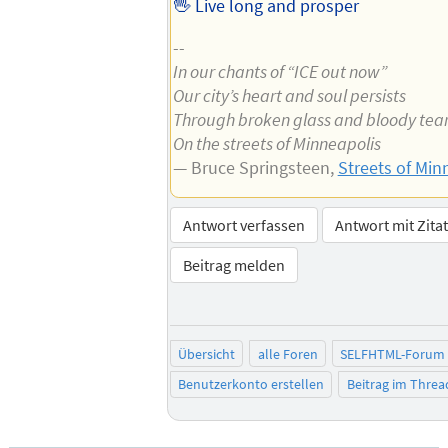
🖖 Live long and prosper
--
In our chants of “ICE out now”
Our city’s heart and soul persists
Through broken glass and bloody tea
On the streets of Minneapolis
— Bruce Springsteen,
Streets of Min
Antwort verfassen
Antwort mit Zita
Beitrag melden
Übersicht
alle Foren
SELFHTML-Forum
Benutzerkonto erstellen
Beitrag im Thre