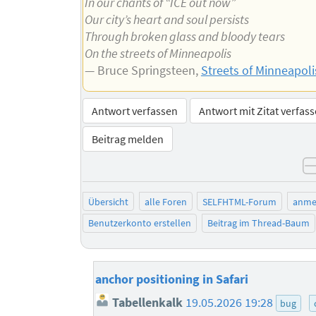
In our chants of “ICE out now”
Our city’s heart and soul persists
Through broken glass and bloody tears
On the streets of Minneapolis
— Bruce Springsteen,
Streets of Minneapoli
Antwort verfassen
Antwort mit Zitat verfas
Beitrag melden
Übersicht
alle Foren
SELFHTML-Forum
anme
Benutzerkonto erstellen
Beitrag im Thread-Baum
anchor positioning in Safari
Tabellenkalk
19.05.2026 19:28
bug