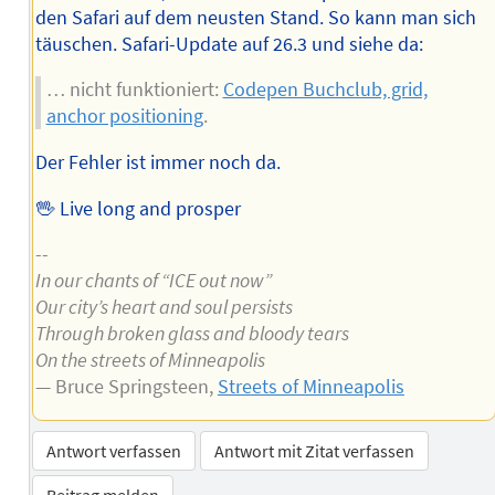
den Safari auf dem neusten Stand. So kann man sich
täuschen. Safari-Update auf 26.3 und siehe da:
… nicht funktioniert:
Codepen Buchclub, grid,
anchor positioning
.
Der Fehler ist immer noch da.
🖖 Live long and prosper
--
In our chants of “ICE out now”
Our city’s heart and soul persists
Through broken glass and bloody tears
On the streets of Minneapolis
— Bruce Springsteen,
Streets of Minneapolis
Antwort verfassen
Antwort mit Zitat verfassen
Beitrag melden