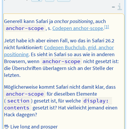
Adresse
Autors
–
I
des
Autors
Generell kann Safari ja
anchor positioning
, auch
[1]
anchor-scope
, s.
Codepen anchor-scope
.
Jetzt habe ich aber einen Fall, wo das in Safari 26.2
nicht funktioniert:
Codepen Buchclub, grid, anchor
positioning
. Es sieht in Safari so aus wie in anderen
Browsern, wenn
anchor-scope
nicht gesetzt ist:
die Überschriften überlagern sich an der Stelle der
letzten.
Möglicherweise kommt Safari nicht damit klar, dass
anchor-scope
für dieselben Elemente
(
section
) gesetzt ist, für welche
display: 
contents
gesetzt ist? Hat vielleicht jemand einen
Hack dagegen?
🖖 Live long and prosper