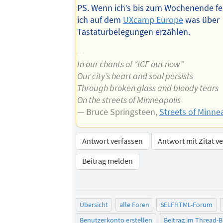
PS. Wenn ich’s bis zum Wochenende fert
ich auf dem
UXcamp Europe
was über
Tastaturbelegungen erzählen.
--
In our chants of “ICE out now”
Our city’s heart and soul persists
Through broken glass and bloody tears
On the streets of Minneapolis
— Bruce Springsteen,
Streets of Minne
Antwort verfassen
Antwort mit Zitat v
Beitrag melden
Übersicht
alle Foren
SELFHTML-Forum
Benutzerkonto erstellen
Beitrag im Thread-