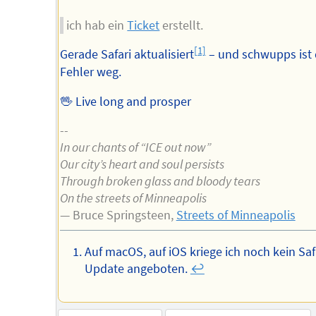
ich hab ein
Ticket
erstellt.
[1]
Gerade Safari aktualisiert
– und schwupps ist 
Fehler weg.
🖖 Live long and prosper
--
In our chants of “ICE out now”
Our city’s heart and soul persists
Through broken glass and bloody tears
On the streets of Minneapolis
— Bruce Springsteen,
Streets of Minneapolis
Auf macOS, auf iOS kriege ich noch kein Saf
Update angeboten.
↩︎