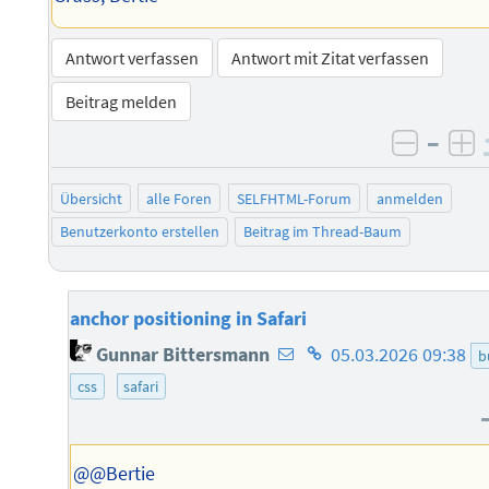
Antwort verfassen
Antwort mit Zitat verfassen
Beitrag melden
–
negati
po
Übersicht
alle Foren
SELFHTML-Forum
anmelden
Benutzerkonto erstellen
Beitrag im Thread-Baum
anchor positioning in Safari
E-
Homepage
Gunnar Bittersmann
05.03.2026 09:38
b
Mail-
des
css
safari
Adresse
Autors
des
Autors
@@Bertie