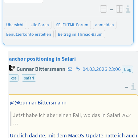
–
I
negativ be
posit
Übersicht
alle Foren
SELFHTML-Forum
anmelden
Benutzerkonto erstellen
Beitrag im Thread-Baum
anchor positioning in Safari
E-
Homepage
Gunnar Bittersmann
04.03.2026 23:06
bug
Mail-
des
css
safari
Adresse
Autors
–
des
Autors
@@Gunnar Bittersmann
Jetzt habe ich aber einen Fall, wo das in Safari 26.2
…
Und ich dachte, mit dem MacOS-Update hätte ich auch