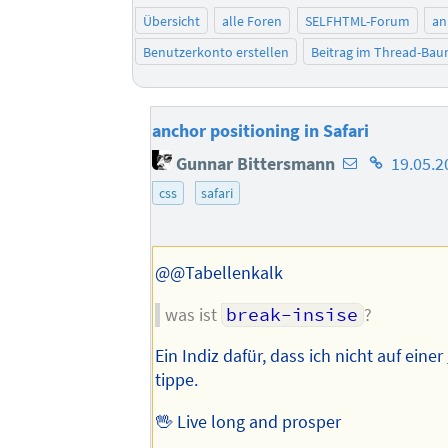
Übersicht
alle Foren
SELFHTML-Forum
an
Benutzerkonto erstellen
Beitrag im Thread-Ba
anchor positioning in Safari
E-
Homepage
Gunnar Bittersmann
19.05.2
Mail-
des
css
safari
Adresse
Autors
des
Autors
@@Tabellenkalk
was ist
break-insise
?
Ein Indiz dafür, dass ich nicht auf einer
tippe.
🖖 Live long and prosper