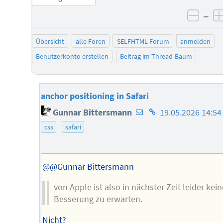
–
negat
Übersicht
alle Foren
SELFHTML-Forum
anmelden
Benutzerkonto erstellen
Beitrag im Thread-Baum
anchor positioning in Safari
E-
Homepage
Gunnar Bittersmann
19.05.2026 14:54
Mail-
des
css
safari
Adresse
Autors
des
Autors
@@Gunnar Bittersmann
von Apple ist also in nächster Zeit leider kein
Besserung zu erwarten.
Nicht?