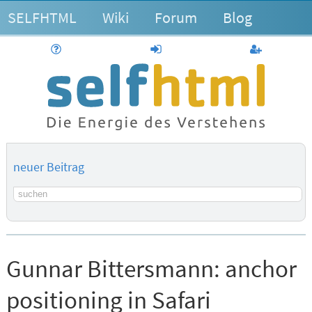
SELFHTML
Wiki
Forum
Blog
Hilfe
anmelden
Benutzerk
neuer Beitrag
Suchbegriff
Gunnar Bittersmann:
anchor
positioning in Safari