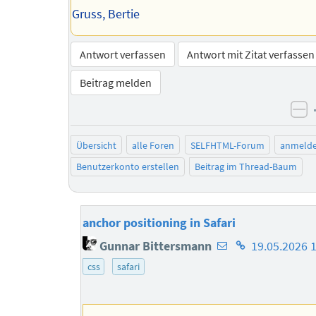
Gruss, Bertie
Antwort verfassen
Antwort mit Zitat verfassen
Beitrag melden
ne
Übersicht
alle Foren
SELFHTML-Forum
anmeld
Benutzerkonto erstellen
Beitrag im Thread-Baum
anchor positioning in Safari
E-
Homepage
Gunnar Bittersmann
19.05.2026 
Mail-
des
css
safari
Adresse
Autors
des