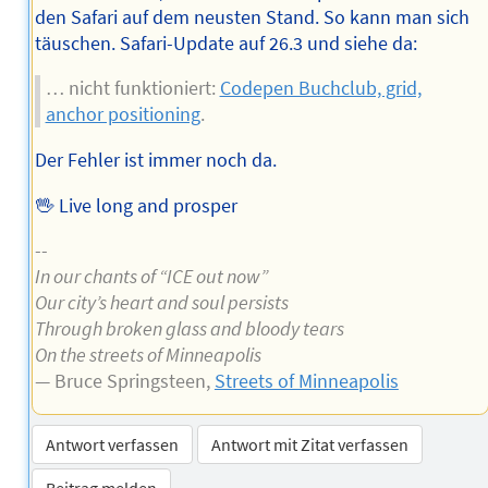
den Safari auf dem neusten Stand. So kann man sich
täuschen. Safari-Update auf 26.3 und siehe da:
… nicht funktioniert:
Codepen Buchclub, grid,
anchor positioning
.
Der Fehler ist immer noch da.
🖖 Live long and prosper
--
In our chants of “ICE out now”
Our city’s heart and soul persists
Through broken glass and bloody tears
On the streets of Minneapolis
— Bruce Springsteen,
Streets of Minneapolis
Antwort verfassen
Antwort mit Zitat verfassen
Beitrag melden