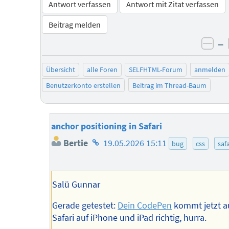
Antwort verfassen
Antwort mit Zitat verfassen
Beitrag melden
–
neg
Übersicht
alle Foren
SELFHTML-Forum
anmelden
Benutzerkonto erstellen
Beitrag im Thread-Baum
anchor positioning in Safari
Homepage
Bertie
19.05.2026 15:11
bug
css
safa
des
Autors
Salü Gunnar
Gerade getestet:
Dein CodePen
kommt jetzt a
Safari auf iPhone und iPad richtig, hurra.