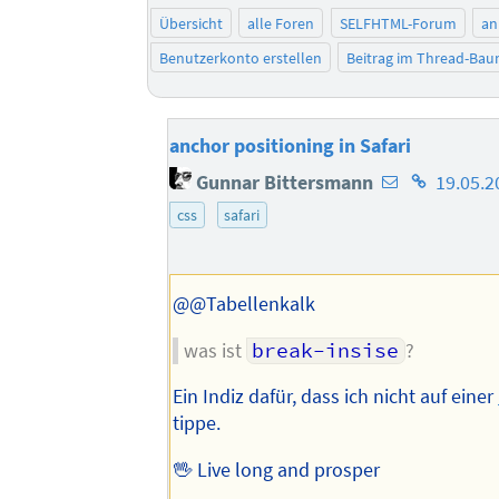
Übersicht
alle Foren
SELFHTML-Forum
an
Benutzerkonto erstellen
Beitrag im Thread-Ba
anchor positioning in Safari
E-
Homepage
Gunnar Bittersmann
19.05.2
Mail-
des
css
safari
Adresse
Autors
des
Autors
@@Tabellenkalk
was ist
break-insise
?
Ein Indiz dafür, dass ich nicht auf einer
tippe.
🖖 Live long and prosper