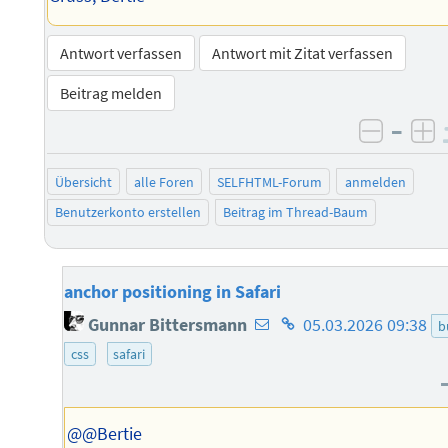
Antwort verfassen
Antwort mit Zitat verfassen
Beitrag melden
–
negati
po
Übersicht
alle Foren
SELFHTML-Forum
anmelden
Benutzerkonto erstellen
Beitrag im Thread-Baum
anchor positioning in Safari
E-
Homepage
Gunnar Bittersmann
05.03.2026 09:38
b
Mail-
des
css
safari
Adresse
Autors
des
Autors
@@Bertie