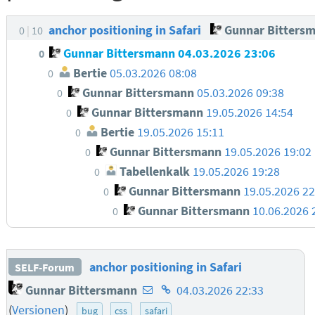
anchor positioning in Safari
Gunnar Bitters
0
10
Gunnar Bittersmann
04.03.2026 23:06
0
Bertie
05.03.2026 08:08
0
Gunnar Bittersmann
05.03.2026 09:38
0
Gunnar Bittersmann
19.05.2026 14:54
0
Bertie
19.05.2026 15:11
0
Gunnar Bittersmann
19.05.2026 19:02
0
Tabellenkalk
19.05.2026 19:28
0
Gunnar Bittersmann
19.05.2026 22
0
Gunnar Bittersmann
10.06.2026 
0
anchor positioning in Safari
SELF-Forum
E-
Homepage
Gunnar Bittersmann
04.03.2026 22:33
Mail-
des
(
Versionen
)
bug
css
safari