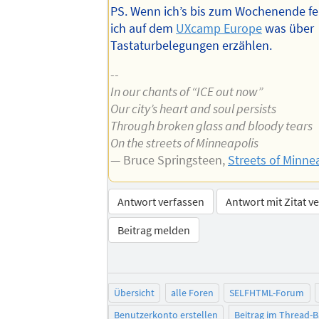
PS. Wenn ich’s bis zum Wochenende fert
ich auf dem
UXcamp Europe
was über
Tastaturbelegungen erzählen.
--
In our chants of “ICE out now”
Our city’s heart and soul persists
Through broken glass and bloody tears
On the streets of Minneapolis
— Bruce Springsteen,
Streets of Minne
Antwort verfassen
Antwort mit Zitat v
Beitrag melden
Übersicht
alle Foren
SELFHTML-Forum
Benutzerkonto erstellen
Beitrag im Thread-