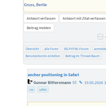
Gruss, Bertie
Antwort verfassen
Antwort mit Zitat verfassen
Beitrag melden
ne
Übersicht
alle Foren
SELFHTML-Forum
anmeld
Benutzerkonto erstellen
Beitrag im Thread-Baum
anchor positioning in Safari
E-
Homepage
Gunnar Bittersmann
19.05.2026 
Mail-
des
css
safari
Adresse
Autors
des