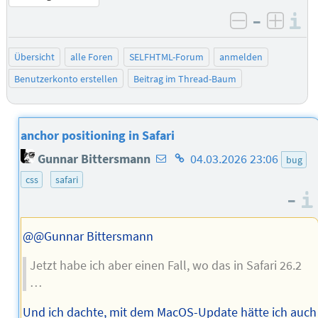
–
I
negativ be
posit
Übersicht
alle Foren
SELFHTML-Forum
anmelden
Benutzerkonto erstellen
Beitrag im Thread-Baum
anchor positioning in Safari
E-
Homepage
Gunnar Bittersmann
04.03.2026 23:06
bug
Mail-
des
css
safari
Adresse
Autors
–
des
Autors
@@Gunnar Bittersmann
Jetzt habe ich aber einen Fall, wo das in Safari 26.2
…
Und ich dachte, mit dem MacOS-Update hätte ich auch