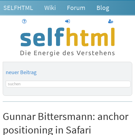
SELFHTML
Wiki
Forum
Blog
Hilfe
anmelden
Benutzerk
neuer Beitrag
Suchbegriff
Gunnar Bittersmann:
anchor
positioning in Safari