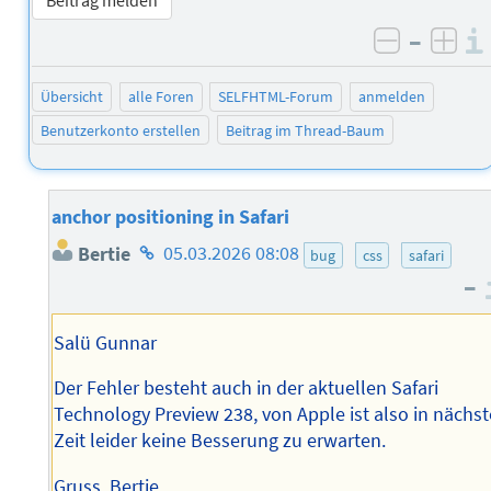
–
negativ 
posi
Übersicht
alle Foren
SELFHTML-Forum
anmelden
Benutzerkonto erstellen
Beitrag im Thread-Baum
anchor positioning in Safari
Homepage
Bertie
05.03.2026 08:08
bug
css
safari
des
–
Autors
Salü Gunnar
Der Fehler besteht auch in der aktuellen Safari
Technology Preview 238, von Apple ist also in nächst
Zeit leider keine Besserung zu erwarten.
Gruss, Bertie