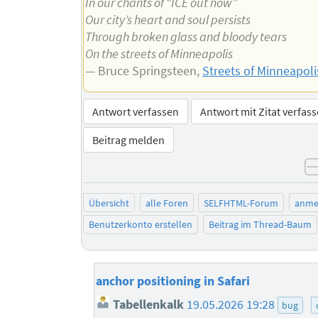
In our chants of “ICE out now”
Our city’s heart and soul persists
Through broken glass and bloody tears
On the streets of Minneapolis
— Bruce Springsteen,
Streets of Minneapoli
Antwort verfassen
Antwort mit Zitat verfas
Beitrag melden
Übersicht
alle Foren
SELFHTML-Forum
anme
Benutzerkonto erstellen
Beitrag im Thread-Baum
anchor positioning in Safari
Tabellenkalk
19.05.2026 19:28
bug