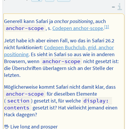
Adresse
Autors
–
I
des
Autors
Generell kann Safari ja
anchor positioning
, auch
[1]
anchor-scope
, s.
Codepen anchor-scope
.
Jetzt habe ich aber einen Fall, wo das in Safari 26.2
nicht funktioniert:
Codepen Buchclub, grid, anchor
positioning
. Es sieht in Safari so aus wie in anderen
Browsern, wenn
anchor-scope
nicht gesetzt ist:
die Überschriften überlagern sich an der Stelle der
letzten.
Möglicherweise kommt Safari nicht damit klar, dass
anchor-scope
für dieselben Elemente
(
section
) gesetzt ist, für welche
display: 
contents
gesetzt ist? Hat vielleicht jemand einen
Hack dagegen?
🖖 Live long and prosper