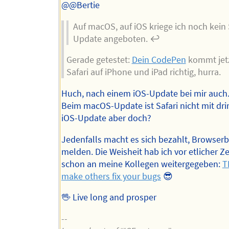
Autors
@@Bertie
Auf macOS, auf iOS kriege ich noch kein 
Update angeboten. ↩︎
Gerade getestet:
Dein CodePen
kommt jetz
Safari auf iPhone und iPad richtig, hurra.
Huch, nach einem iOS-Update bei mir auch
Beim macOS-Update ist Safari nicht mit dri
iOS-Update aber doch?
Jedenfalls macht es sich bezahlt, Browser
melden. Die Weisheit hab ich vor etlicher Ze
schon an meine Kollegen weitergegeben:
T
make others fix your bugs
😎
🖖 Live long and prosper
--