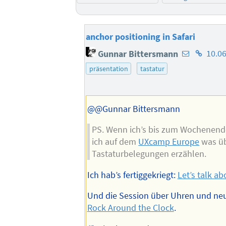
anchor positioning in Safari
E-
Homepa
Gunnar Bittersmann
10.06
Mail-
des
präsentation
tastatur
Adresse
Autors
des
Autors
@@Gunnar Bittersmann
PS. Wenn ich’s bis zum Wochenende 
ich auf dem
UXcamp Europe
was ü
Tastaturbelegungen erzählen.
Ich hab’s fertiggekriegt:
Let’s talk ab
Und die Session über Uhren und ne
Rock Around the Clock
.