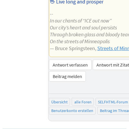
🖖 Live long and prosper
--
In our chants of “ICE out now”
Our city’s heart and soul persists
Through broken glass and bloody tea
On the streets of Minneapolis
— Bruce Springsteen,
Streets of Min
Antwort verfassen
Antwort mit Zita
Beitrag melden
Übersicht
alle Foren
SELFHTML-Forum
Benutzerkonto erstellen
Beitrag im Thre