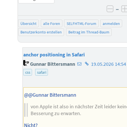
–
negat
Übersicht
alle Foren
SELFHTML-Forum
anmelden
Benutzerkonto erstellen
Beitrag im Thread-Baum
anchor positioning in Safari
E-
Homepage
Gunnar Bittersmann
19.05.2026 14:54
Mail-
des
css
safari
Adresse
Autors
des
Autors
@@Gunnar Bittersmann
von Apple ist also in nächster Zeit leider kein
Besserung zu erwarten.
Nicht?