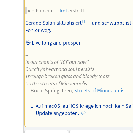
ich hab ein
Ticket
erstellt.
[1]
Gerade Safari aktualisiert
– und schwupps ist 
Fehler weg.
🖖 Live long and prosper
--
In our chants of “ICE out now”
Our city’s heart and soul persists
Through broken glass and bloody tears
On the streets of Minneapolis
— Bruce Springsteen,
Streets of Minneapolis
Auf macOS, auf iOS kriege ich noch kein Saf
Update angeboten.
↩︎