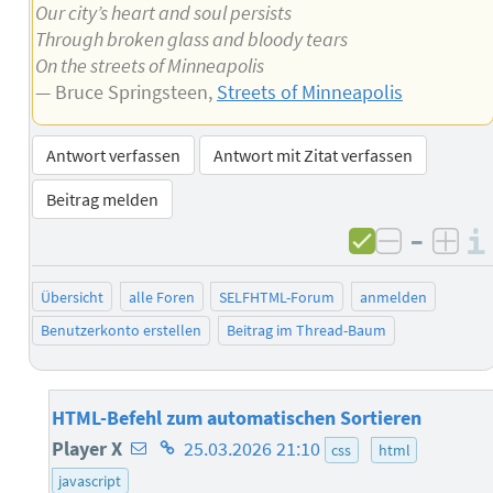
Our city’s heart and soul persists
Through broken glass and bloody tears
On the streets of Minneapolis
— Bruce Springsteen,
Streets of Minneapolis
Antwort verfassen
Antwort mit Zitat verfassen
Beitrag melden
–
negativ 
posi
Übersicht
alle Foren
SELFHTML-Forum
anmelden
Benutzerkonto erstellen
Beitrag im Thread-Baum
HTML-Befehl zum automatischen Sortieren
E-
Homepage
Player X
25.03.2026 21:10
css
html
Mail-
des
javascript