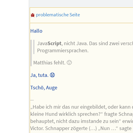
problematische Seite
Hallo
Java
Script
, nicht Java. Das sind zwei
versc
Programmiersprachen.
Matthias fehlt. 🙁
Ja, tuta. 😧
Tschö, Auge
--
„Habe ich mir das nur eingebildet, oder kann 
kleine Hund wirklich sprechen?“ fragte Schna
behauptet, nicht dazu imstande zu sein“ erwi
Victor. Schnapper zögerte (…) „Nun …“ sagte 