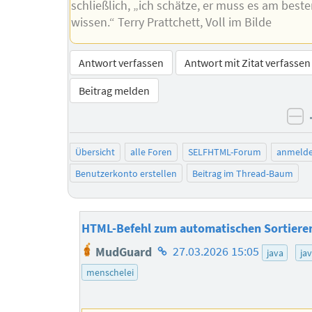
schließlich, „ich schätze, er muss es am best
wissen.“ Terry Prattchett, Voll im Bilde
Antwort verfassen
Antwort mit Zitat verfassen
Beitrag melden
ne
Übersicht
alle Foren
SELFHTML-Forum
anmeld
Benutzerkonto erstellen
Beitrag im Thread-Baum
HTML-Befehl zum automatischen Sortiere
Homepage
MudGuard
27.03.2026 15:05
java
ja
des
menschelei
Autors