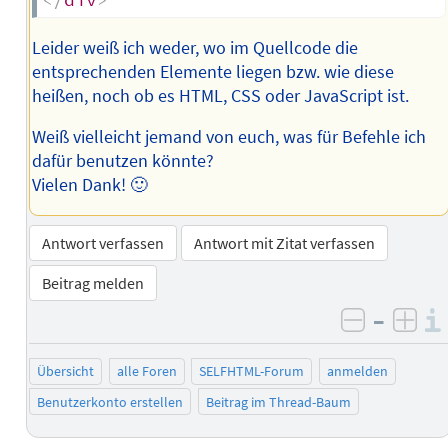
Leider weiß ich weder, wo im Quellcode die
entsprechenden Elemente liegen bzw. wie diese
heißen, noch ob es HTML, CSS oder JavaScript ist.
Weiß vielleicht jemand von euch, was für Befehle ich
dafür benutzen könnte?
Vielen Dank! 🙂
Antwort verfassen
Antwort mit Zitat verfassen
Beitrag melden
–
negativ 
posi
Übersicht
alle Foren
SELFHTML-Forum
anmelden
Benutzerkonto erstellen
Beitrag im Thread-Baum