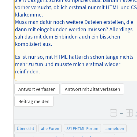
sieht das ganz schön kompliziert aus. Darum hatte i
vorher versucht, ob ich erstmal nur mit HTML und C
klarkomme.
Muss man dafür noch weitere Dateien erstellen, die
dann mit eingebunden werden müssen? Allerdings
sah das mit dem Einbinden auch ein bisschen
kompliziert aus.
Es ist nur so, mit HTML hatte ich schon lange nichts
mehr zu tun und musste mich erstmal wieder
reinfinden.
Antwort verfassen
Antwort mit Zitat verfassen
Beitrag melden
–
negati
po
Übersicht
alle Foren
SELFHTML-Forum
anmelden