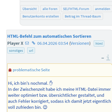
Übersicht
alle Foren
SELFHTML-Forum
anmelden
Benutzerkonto erstellen
Beitrag im Thread-Baum
HTML-Befehl zum automatischen Sortieren
E-
Homepage
Player X
06.04.2026 03:54
(
Versionen
)
html
Mail-
des
sonstiges
url
–
Adresse
Autors
des
problematische Seite
Autors
Hi, ich bin's nochmal. ✋
In der Zwischenzeit habe ich meine HTML-Datei immer
weiter optimiert bzw. übersichtlicher gestaltet, und
auch Fehler korrigiert, sodass ich damit jetzt eigentlich
voll zufrieden bin. 😉