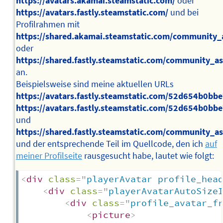
https://avatars.akamai.steamstatic.com/
oder
https://avatars.fastly.steamstatic.com/
und bei
Profilrahmen mit
https://shared.akamai.steamstatic.com/community_
oder
https://shared.fastly.steamstatic.com/community_a
an.
Beispielsweise sind meine aktuellen URLs
https://avatars.fastly.steamstatic.com/52d654b0
https://avatars.fastly.steamstatic.com/52d654b0b
und
https://shared.fastly.steamstatic.com/communit
und der entsprechende Teil im Quellcode, den ich
auf
meiner Profilseite
rausgesucht habe, lautet wie folgt:
<
div
class
=
"
playerAvatar profile_hea
<
div
class
=
"
playerAvatarAutoSize
<
div
class
=
"
profile_avatar_f
<
picture
>