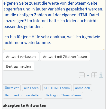
eigenen Seite zuerst die Werte von der Steam-Seite
abgerufen und in lauter Variablen gespeichert werden,
um die richtigen Zahlen auf der eigenen HTML-Datei
anzuzeigen? Im Internet hatte ich leider auch nichts
passendes gefunden.
Ich bin für jede Hilfe sehr dankbar, weil ich irgendwie
nicht mehr weiterkomme.
Antwort verfassen
Antwort mit Zitat verfassen
Beitrag melden
–
I
negativ be
posit
Übersicht
alle Foren
SELFHTML-Forum
anmelden
Benutzerkonto erstellen
Beitrag im Thread-Baum
akzeptierte Antworten