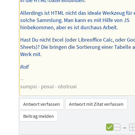
in die HTML-Datei einbinden.
Allerdings ist HTML nicht das ideale Werkzeug für 
solche Sammlung. Man kann es mit Hilfe von JS
hinbekommen, aber es ist durchaus Arbeit.
Hast Du nicht Excel (oder Libreoffice Calc, oder Go
Sheets)? Die bringen die Sortierung einer Tabelle 
Werk mit.
Rolf
--
sumpsi - posui - obstruxi
Antwort verfassen
Antwort mit Zitat verfassen
Beitrag melden
–
negat