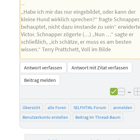
--
„Habe ich mir das nur eingebildet, oder kann der
kleine Hund wirklich sprechen?“ fragte Schnapper.
behauptet, nicht dazu imstande zu sein“ erwidert
Victor. Schnapper zögerte (…) „Nun …“ sagte er
schließlich, „ich schätze, er muss es am besten
wissen.“ Terry Prattchett, Voll im Bilde
Antwort verfassen
Antwort mit Zitat verfassen
Beitrag melden
–
negat
Übersicht
alle Foren
SELFHTML-Forum
anmelden
Benutzerkonto erstellen
Beitrag im Thread-Baum