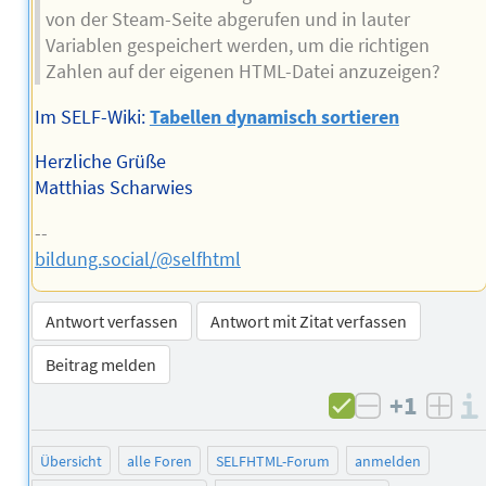
von der Steam-Seite abgerufen und in lauter
Variablen gespeichert werden, um die richtigen
Zahlen auf der eigenen HTML-Datei anzuzeigen?
Im SELF-Wiki:
Tabellen dynamisch sortieren
Herzliche Grüße
Matthias Scharwies
--
bildung.social/@selfhtml
Antwort verfassen
Antwort mit Zitat verfassen
Beitrag melden
+1
negativ b
posi
Übersicht
alle Foren
SELFHTML-Forum
anmelden