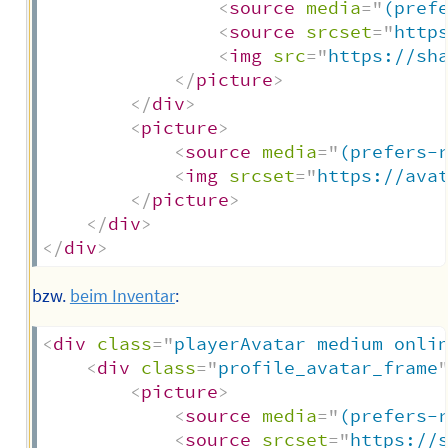
<
source
media
=
"
(pref
<
source
srcset
=
"
http
<
img
src
=
"
https://sh
</
picture
>
</
div
>
<
picture
>
<
source
media
=
"
(prefers-
<
img
srcset
=
"
https://ava
</
picture
>
</
div
>
</
div
>
bzw.
beim Inventar
:
<
div
class
=
"
playerAvatar medium onli
<
div
class
=
"
profile_avatar_frame
<
picture
>
<
source
media
=
"
(prefers-
<
source
srcset
=
"
https://