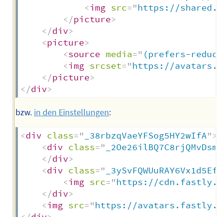
<
img
src
=
"
https://shared
</
picture
>
</
div
>
<
picture
>
<
source
media
=
"
(prefers-redu
<
img
srcset
=
"
https://avatars
</
picture
>
</
div
>
bzw.
in den Einstellungen
:
<
div
class
=
"
_38rbzqVaeYFSog5HY2wIfA
"
<
div
class
=
"
_2Oe26ilBQ7C8rjQMvDs
</
div
>
<
div
class
=
"
_3ySvFQWUuRAY6Vx1d5E
<
img
src
=
"
https://cdn.fastly
</
div
>
<
img
src
=
"
https://avatars.fastly
</
div
>