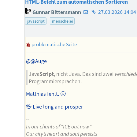
HTML-Befehl zum automatischen Sortieren
E-
Homepage
Gunnar Bittersmann
27.03.2026 14:04
Mail-
des
javascript
menschelei
Adresse
Autors
des
problematische Seite
Autors
@@Auge
Java
Script
, nicht Java. Das sind zwei
verschie
Programmiersprachen.
Matthias fehlt. 🙁
🖖 Live long and prosper
--
In our chants of “ICE out now”
Our city’s heart and soul persists