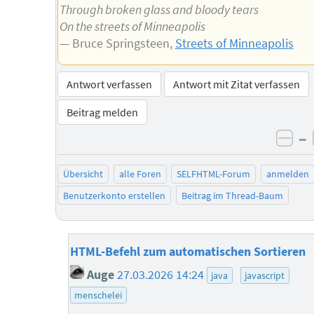
Through broken glass and bloody tears
On the streets of Minneapolis
— Bruce Springsteen,
Streets of Minneapolis
Antwort verfassen
Antwort mit Zitat verfassen
Beitrag melden
–
neg
Übersicht
alle Foren
SELFHTML-Forum
anmelden
Benutzerkonto erstellen
Beitrag im Thread-Baum
HTML-Befehl zum automatischen Sortieren
Auge
27.03.2026 14:24
java
javascript
menschelei