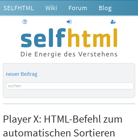
SELFHTML
Wiki
Forum
Blog
Hilfe
anmelden
Benutzerk
neuer Beitrag
Suchbegriff
Player X:
HTML-Befehl zum
automatischen Sortieren