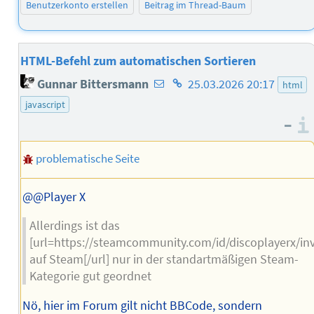
Benutzerkonto erstellen
Beitrag im Thread-Baum
HTML-Befehl zum automatischen Sortieren
E-
Homepage
Gunnar Bittersmann
25.03.2026 20:17
html
Mail-
des
javascript
Adresse
Autors
–
des
problematische Seite
Autors
@@Player X
Allerdings ist das
[url=https://steamcommunity.com/id/discoplayerx/inv
auf Steam[/url] nur in der standartmäßigen Steam-
Kategorie gut geordnet
Nö, hier im Forum gilt nicht BBCode, sondern