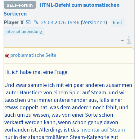
HTML-Befehl zum automatischen
SELF-Forum
Sortieren
E-
Homepage
Player X
25.03.2026 19:46
(
Versionen
)
html
Mail-
des
internet-anbindung
–
Adresse
Autors
I
des
problematische Seite
Autors
Hi, ich habe mal eine Frage.
Und zwar sammle ich mit ein paar anderen zusammen
lauter Haustiere von einem Spiel auf Steam, und wir
tauschen uns immer untereinander aus, falls einer
etwas doppelt hat, was dem anderen noch fehlt, und
auch um zu wissen, was von einer Sorte schon
verkauft werden kann, wenn schon genug davon
vorhanden ist. Allerdings ist das
Inventar auf Steam
nur in der standartmäßigen Steam-Kategorie gut