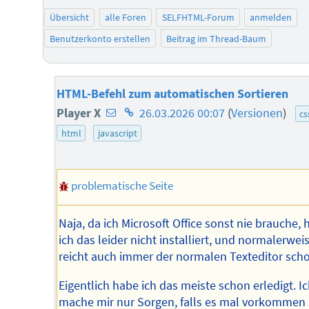
Übersicht
alle Foren
SELFHTML-Forum
anmelden
Benutzerkonto erstellen
Beitrag im Thread-Baum
HTML-Befehl zum automatischen Sortieren
E-
Homepage
Player X
26.03.2026 00:07
(
Versionen
)
cs
Mail-
des
html
javascript
Adresse
Autors
des
problematische Seite
Autors
Naja, da ich Microsoft Office sonst nie brauche,
ich das leider nicht installiert, und normalerwei
reicht auch immer der normalen Texteditor scho
Eigentlich habe ich das meiste schon erledigt. I
mache mir nur Sorgen, falls es mal vorkommen s