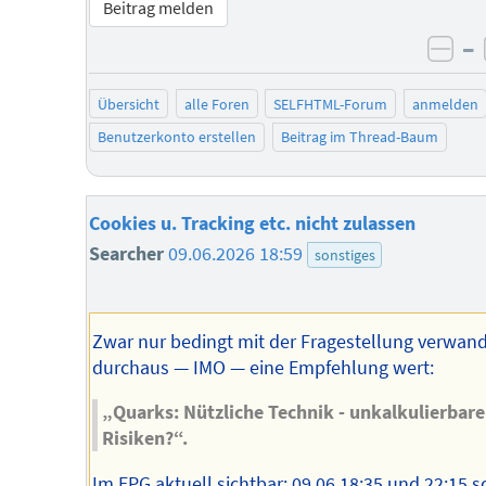
Beitrag melden
–
neg
Übersicht
alle Foren
SELFHTML-Forum
anmelden
Benutzerkonto erstellen
Beitrag im Thread-Baum
Cookies u. Tracking etc. nicht zulassen
Searcher
09.06.2026 18:59
sonstiges
Zwar nur bedingt mit der Fragestellung verwand
durchaus — IMO — eine Empfehlung wert:
„Quarks: Nützliche Technik - unkalkulierbare
Risiken?“.
Im EPG aktuell sichtbar: 09.06 18:35 und 22:15 