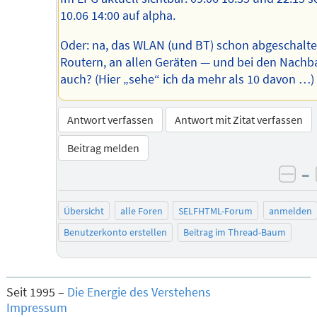
10.06 14:00 auf alpha.
Oder: na, das WLAN (und BT) schon abgeschalte
Routern, an allen Geräten — und bei den Nachb
auch? (Hier „sehe“ ich da mehr als 10 davon …)
Antwort verfassen
Antwort mit Zitat verfassen
Beitrag melden
–
neg
Übersicht
alle Foren
SELFHTML-Forum
anmelden
Benutzerkonto erstellen
Beitrag im Thread-Baum
Seit 1995 –
Die Energie des Verstehens
Impressum