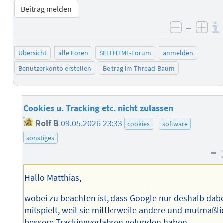
Beitrag melden
–
negativ 
posi
Übersicht
alle Foren
SELFHTML-Forum
anmelden
Benutzerkonto erstellen
Beitrag im Thread-Baum
Cookies u. Tracking etc. nicht zulassen
Rolf B
09.05.2026 23:33
cookies
software
sonstiges
–
Hallo Matthias,
wobei zu beachten ist, dass Google nur deshalb dab
mitspielt, weil sie mittlerweile andere und mutmaßli
bessere Trackingverfahren gefunden haben…