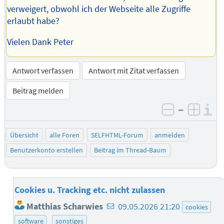
verweigert, obwohl ich der Webseite alle Zugriffe
erlaubt habe?
Vielen Dank Peter
Antwort verfassen
Antwort mit Zitat verfassen
Beitrag melden
–
I
negativ be
posit
Übersicht
alle Foren
SELFHTML-Forum
anmelden
Benutzerkonto erstellen
Beitrag im Thread-Baum
Cookies u. Tracking etc. nicht zulassen
E-
Matthias Scharwies
09.05.2026 21:20
cookies
Mail-
software
sonstiges