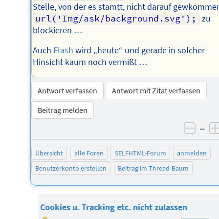
Stelle, von der es stamtt, nicht darauf gewkomme
url('Img/ask/background.svg');
zu
blockieren …
Auch
Flash
wird „heute“ und gerade in solcher
Hinsicht kaum noch vermißt …
Antwort verfassen
Antwort mit Zitat verfassen
Beitrag melden
–
negat
Übersicht
alle Foren
SELFHTML-Forum
anmelden
Benutzerkonto erstellen
Beitrag im Thread-Baum
Cookies u. Tracking etc. nicht zulassen