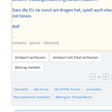
Dass die EU sie sonst am Kragen hat, spielt auch etw
mit hinein.
Rolf
--
sumpsi - posui - obstruxi
Antwort verfassen
Antwort mit Zitat verfassen
Beitrag melden
–
negati
po
Übersicht
alle Foren
SELFHTML-Forum
anmelden
Benutzerkonto erstellen
Beitrag im Thread-Baum