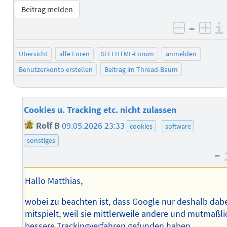
Beitrag melden
–
negativ 
posi
Übersicht
alle Foren
SELFHTML-Forum
anmelden
Benutzerkonto erstellen
Beitrag im Thread-Baum
Cookies u. Tracking etc. nicht zulassen
Rolf B
09.05.2026 23:33
cookies
software
sonstiges
–
Hallo Matthias,
wobei zu beachten ist, dass Google nur deshalb dab
mitspielt, weil sie mittlerweile andere und mutmaßli
bessere Trackingverfahren gefunden haben…