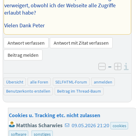
verweigert, obwohl ich der Webseite alle Zugriffe
erlaubt habe?
Vielen Dank Peter
Antwort verfassen
Antwort mit Zitat verfassen
Beitrag melden
–
I
negativ be
posit
Übersicht
alle Foren
SELFHTML-Forum
anmelden
Benutzerkonto erstellen
Beitrag im Thread-Baum
Cookies u. Tracking etc. nicht zulassen
E-
Matthias Scharwies
09.05.2026 21:20
cookies
Mail-
software
sonstiges