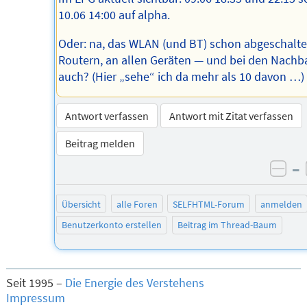
10.06 14:00 auf alpha.
Oder: na, das WLAN (und BT) schon abgeschalte
Routern, an allen Geräten — und bei den Nachb
auch? (Hier „sehe“ ich da mehr als 10 davon …)
Antwort verfassen
Antwort mit Zitat verfassen
Beitrag melden
–
neg
Übersicht
alle Foren
SELFHTML-Forum
anmelden
Benutzerkonto erstellen
Beitrag im Thread-Baum
Seit 1995 –
Die Energie des Verstehens
Impressum