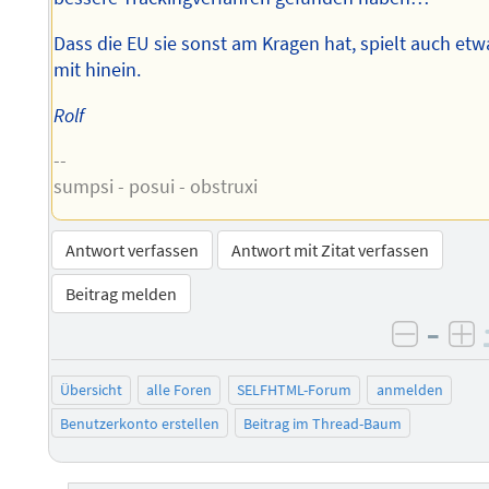
Dass die EU sie sonst am Kragen hat, spielt auch etw
mit hinein.
Rolf
--
sumpsi - posui - obstruxi
Antwort verfassen
Antwort mit Zitat verfassen
Beitrag melden
–
negati
po
Übersicht
alle Foren
SELFHTML-Forum
anmelden
Benutzerkonto erstellen
Beitrag im Thread-Baum