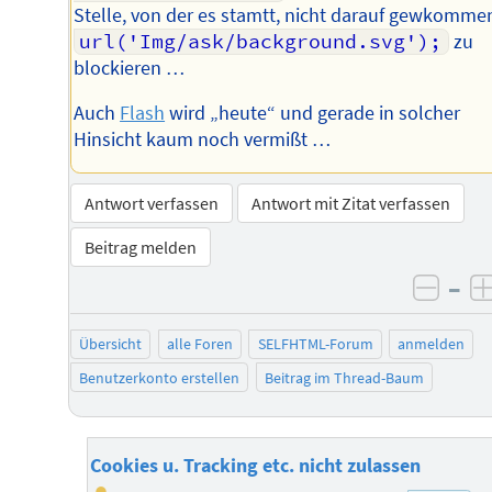
Stelle, von der es stamtt, nicht darauf gewkomme
url('Img/ask/background.svg');
zu
blockieren …
Auch
Flash
wird „heute“ und gerade in solcher
Hinsicht kaum noch vermißt …
Antwort verfassen
Antwort mit Zitat verfassen
Beitrag melden
–
negat
Übersicht
alle Foren
SELFHTML-Forum
anmelden
Benutzerkonto erstellen
Beitrag im Thread-Baum
Cookies u. Tracking etc. nicht zulassen