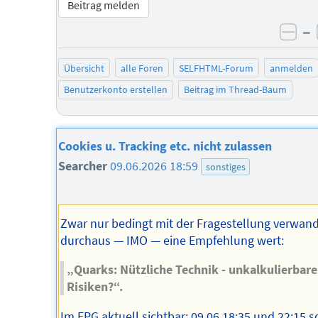
Beitrag melden
–
neg
Übersicht
alle Foren
SELFHTML-Forum
anmelden
Benutzerkonto erstellen
Beitrag im Thread-Baum
Cookies u. Tracking etc. nicht zulassen
Searcher
09.06.2026 18:59
sonstiges
Zwar nur bedingt mit der Fragestellung verwand
durchaus — IMO — eine Empfehlung wert:
„Quarks: Nützliche Technik - unkalkulierbare
Risiken?“.
Im EPG aktuell sichtbar: 09.06 18:35 und 22:15 