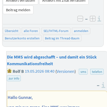
Antwort verfassen
Antwort mit Zitat verfassen
Beitrag melden
–
I
negativ be
posit
Übersicht
alle Foren
SELFHTML-Forum
anmelden
Benutzerkonto erstellen
Beitrag im Thread-Baum
Die MMS wird abgeschafft – und damit ein Stück
Kommunikationsfreiheit
Rolf B
19.05.2026 08:40
(
Versionen
)
sms
telefon
zur info
–
Hallo Gunnar,