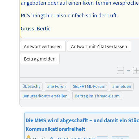
angeboten oder auf einen fixen Termin versproche
RCS hängt hier also einfach so in der Luft.
Gruss, Bertie
Antwort verfassen
Antwort mit Zitat verfassen
Beitrag melden
–
negat
Übersicht
alle Foren
SELFHTML-Forum
anmelden
Benutzerkonto erstellen
Beitrag im Thread-Baum
Die MMS wird abgeschafft – und damit ein Stü
Kommunikationsfreiheit
Homepage