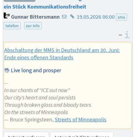
ein Stück Kommunikationsfreiheit
E-
Homepage
Gunnar Bittersmann
19.05.2026 06:00
sms
Mail-
des
telefon
zur info
Adresse
Autors
–
I
des
Autors
Abschaltung der MMS in Deutschland am 30. Juni:
Ende eines offenen Standards
🖖 Live long and prosper
--
In our chants of “ICE out now”
Our city’s heart and soul persists
Through broken glass and bloody tears
On the streets of Minneapolis
— Bruce Springsteen,
Streets of Minneapolis