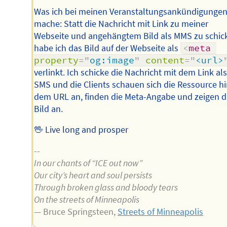
Was ich bei meinen Veranstaltungsankündigunge
mache: Statt die Nachricht mit Link zu meiner
Webseite und angehängtem Bild als MMS zu schic
habe ich das Bild auf der Webseite als
<
meta
property
=
"
og:image
"
content
=
"
<url>
verlinkt. Ich schicke die Nachricht mit dem Link al
SMS und die Clients schauen sich die Ressource hi
dem URL an, finden die Meta-Angabe und zeigen d
Bild an.
🖖 Live long and prosper
--
In our chants of “ICE out now”
Our city’s heart and soul persists
Through broken glass and bloody tears
On the streets of Minneapolis
— Bruce Springsteen,
Streets of Minneapolis