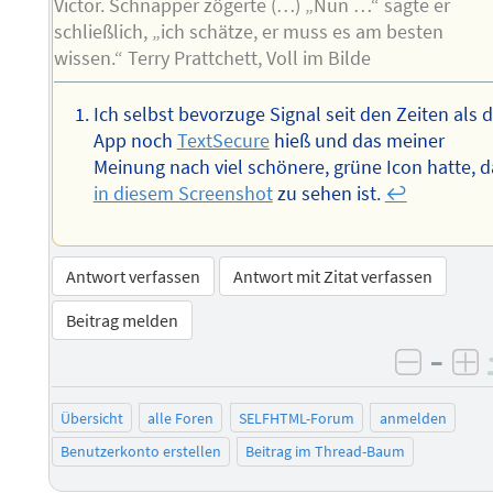
Victor. Schnapper zögerte (…) „Nun …“ sagte er
schließlich, „ich schätze, er muss es am besten
wissen.“ Terry Prattchett, Voll im Bilde
Ich selbst bevorzuge Signal seit den Zeiten als d
App noch
TextSecure
hieß und das meiner
Meinung nach viel schönere, grüne Icon hatte, d
in diesem Screenshot
zu sehen ist.
↩︎
Antwort verfassen
Antwort mit Zitat verfassen
Beitrag melden
–
negati
po
Übersicht
alle Foren
SELFHTML-Forum
anmelden
Benutzerkonto erstellen
Beitrag im Thread-Baum