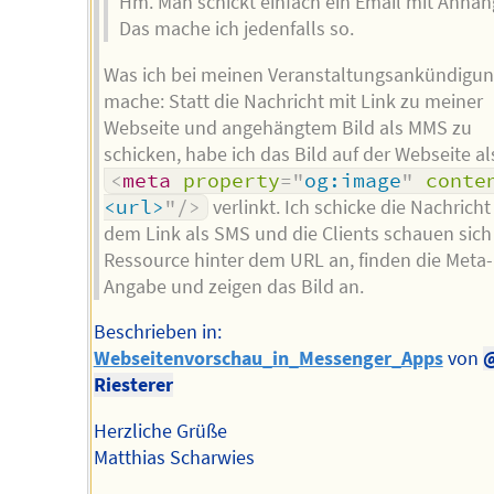
Hm. Man schickt einfach ein Email mit Anhan
Das mache ich jedenfalls so.
Was ich bei meinen Veranstaltungsankündigu
mache: Statt die Nachricht mit Link zu meiner
Webseite und angehängtem Bild als MMS zu
schicken, habe ich das Bild auf der Webseite al
<
meta
property
=
"
og:image
"
conte
<url>
"
/>
verlinkt. Ich schicke die Nachricht
dem Link als SMS und die Clients schauen sich
Ressource hinter dem URL an, finden die Meta-
Angabe und zeigen das Bild an.
Beschrieben in:
Webseitenvorschau_in_Messenger_Apps
von
@
Riesterer
Herzliche Grüße
Matthias Scharwies