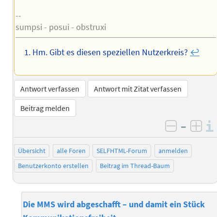
--
sumpsi - posui - obstruxi
Hm. Gibt es diesen speziellen Nutzerkreis?
↩︎
Antwort verfassen
Antwort mit Zitat verfassen
Beitrag melden
–
negativ 
posi
Übersicht
alle Foren
SELFHTML-Forum
anmelden
Benutzerkonto erstellen
Beitrag im Thread-Baum
Die MMS wird abgeschafft – und damit ein Stück