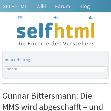
SELFHTML
Wiki
Forum
Blog
Hilfe
anmelden
Benutzerk
neuer Beitrag
Suchbegriff
Gunnar Bittersmann:
Die
MMS wird abgeschafft – und