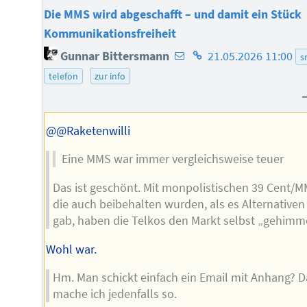
Die MMS wird abgeschafft – und damit ein Stück
Kommunikationsfreiheit
E-
Homepage
Gunnar Bittersmann
21.05.2026 11:00
s
Mail-
des
telefon
zur info
Adresse
Autors
des
Autors
@@Raketenwilli
Eine MMS war immer vergleichsweise teuer
Das ist geschönt. Mit monpolistischen 39 Cent/M
die auch beibehalten wurden, als es Alternativen
gab, haben die Telkos den Markt selbst „gehimme
Wohl war.
Hm. Man schickt einfach ein Email mit Anhang? D
mache ich jedenfalls so.