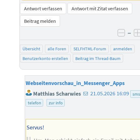
Antwort verfassen
Antwort mit Zitat verfassen
Beitrag melden
–
negat
Übersicht
alle Foren
SELFHTML-Forum
anmelden
Benutzerkonto erstellen
Beitrag im Thread-Baum
Webseitenvorschau_in_Messenger_Apps
E-
Matthias Scharwies
21.05.2026 16:09
sms
Mail-
telefon
zur info
Adresse
des
Autors
Servus!