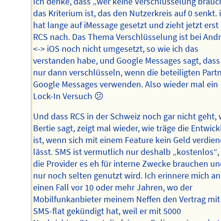
Ich denke, dass „wer keine Verschlüsselung brauc
das Kriterium ist, das den Nutzerkreis auf 0 senkt.
hat lange auf iMessage gesetzt und zieht jetzt erst
RCS nach. Das Thema Verschlüsselung ist bei And
<-> iOS noch nicht umgesetzt, so wie ich das
verstanden habe, und Google Messages sagt, dass 
nur dann verschlüsseln, wenn die beteiligten Part
Google Messages verwenden. Also wieder mal ein
Lock-In Versuch 😕
Und dass RCS in der Schweiz noch gar nicht geht, 
Bertie sagt, zeigt mal wieder, wie träge die Entwic
ist, wenn sich mit einem Feature kein Geld verdie
lässt. SMS ist vermutlich nur deshalb „kostenlos“,
die Provider es eh für interne Zwecke brauchen un
nur noch selten genutzt wird. Ich erinnere mich an
einen Fall vor 10 oder mehr Jahren, wo der
Mobilfunkanbieter meinem Neffen den Vertrag mit
SMS-flat gekündigt hat, weil er mit 5000