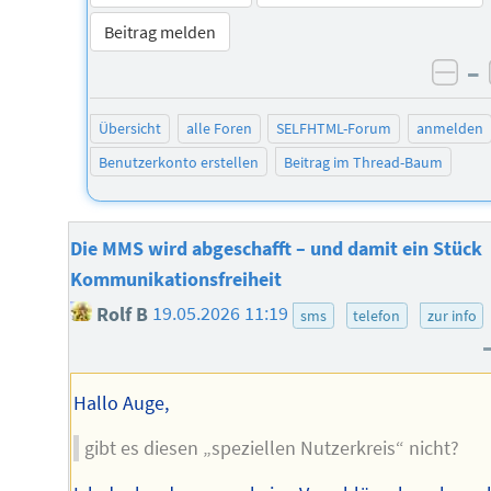
Beitrag melden
–
neg
Übersicht
alle Foren
SELFHTML-Forum
anmelden
Benutzerkonto erstellen
Beitrag im Thread-Baum
Die MMS wird abgeschafft – und damit ein Stück
Kommunikationsfreiheit
Rolf B
19.05.2026 11:19
sms
telefon
zur info
Hallo Auge,
gibt es diesen „speziellen Nutzerkreis“ nicht?