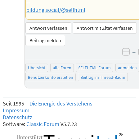
--
bildung.social/@selfhtml
Antwort verfassen
Antwort mit Zitat verfassen
Beitrag melden
–
neg
Übersicht
alle Foren
SELFHTML-Forum
anmelden
Benutzerkonto erstellen
Beitrag im Thread-Baum
Seit 1995 –
Die Energie des Verstehens
Impressum
Datenschutz
Software:
Classic Forum
V5.7.23