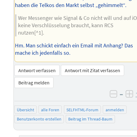
haben die Telkos den Markt selbst „gehimmelt“.
Wer Messenger wie Signal & Co nicht will und auf i
keine Verschlüsselung braucht, kann RCS
nutzen[^1].
Hm. Man schickt einfach ein Email mit Anhang? Das
mache ich jedenfalls so.
Antwort verfassen
Antwort mit Zitat verfassen
Beitrag melden
–
negati
po
Übersicht
alle Foren
SELFHTML-Forum
anmelden
Benutzerkonto erstellen
Beitrag im Thread-Baum