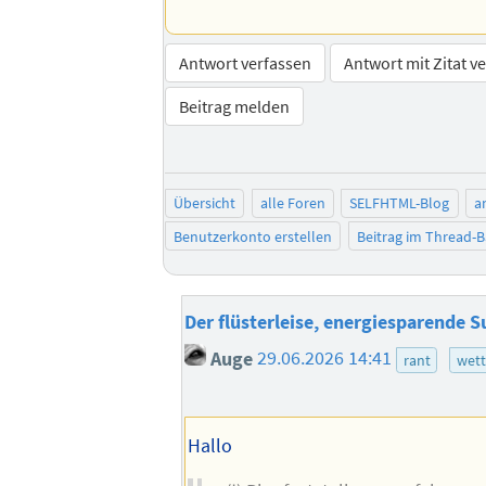
Antwort verfassen
Antwort mit Zitat v
Beitrag melden
Übersicht
alle Foren
SELFHTML-Blog
a
Benutzerkonto erstellen
Beitrag im Thread-
Der flüsterleise, energiesparende 
Auge
29.06.2026 14:41
rant
wett
Hallo