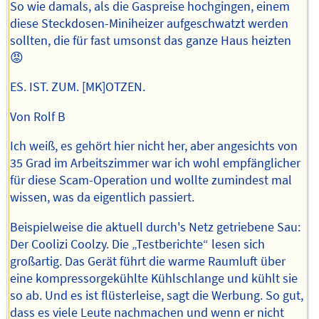
So wie damals, als die Gaspreise hochgingen, einem
diese Steckdosen-Miniheizer aufgeschwatzt werden
sollten, die für fast umsonst das ganze Haus heizten
😡
ES. IST. ZUM. [MK]OTZEN.
Von Rolf B
Ich weiß, es gehört hier nicht her, aber angesichts von
35 Grad im Arbeitszimmer war ich wohl empfänglicher
für diese Scam-Operation und wollte zumindest mal
wissen, was da eigentlich passiert.
Beispielweise die aktuell durch's Netz getriebene Sau:
Der Coolizi Coolzy. Die „Testberichte“ lesen sich
großartig. Das Gerät führt die warme Raumluft über
eine kompressorgekühlte Kühlschlange und kühlt sie
so ab. Und es ist flüsterleise, sagt die Werbung. So gut,
dass es viele Leute nachmachen und wenn er nicht