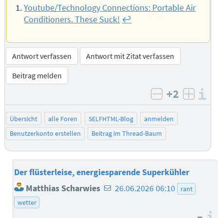
Youtube/Technology Connections: Portable Air
Conditioners. These Suck!
↩︎
Antwort verfassen
Antwort mit Zitat verfassen
Beitrag melden
+2
I
negativ bew
posit
Übersicht
alle Foren
SELFHTML-Blog
anmelden
Benutzerkonto erstellen
Beitrag im Thread-Baum
Der flüsterleise, energiesparende Superkühler
E-
Matthias Scharwies
26.06.2026 06:10
rant
Mail-
wetter
Adresse
–