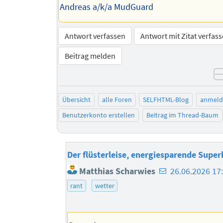
Andreas a/k/a MudGuard
Antwort verfassen
Antwort mit Zitat verfas
Beitrag melden
Übersicht
alle Foren
SELFHTML-Blog
anmeld
Benutzerkonto erstellen
Beitrag im Thread-Baum
Der flüsterleise, energiesparende Super
E-
Matthias Scharwies
26.06.2026 17
Mail-
rant
wetter
Adresse
des