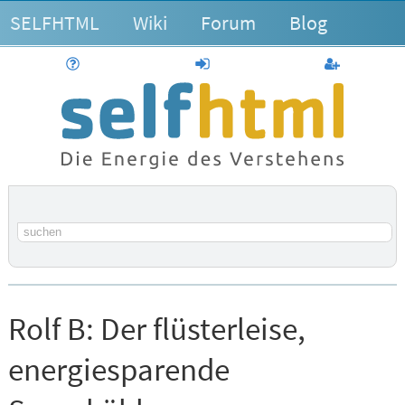
SELFHTML
Wiki
Forum
Blog
Hilfe
anmelden
Benutzerk
Suchbegriff
Rolf B:
Der flüsterleise,
energiesparende