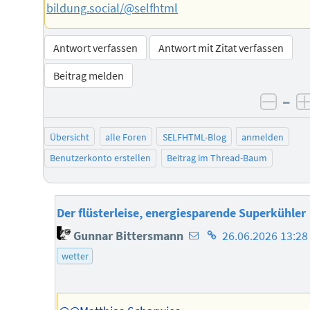
bildung.social/@selfhtml
Antwort verfassen
Antwort mit Zitat verfassen
Beitrag melden
–
negat
Übersicht
alle Foren
SELFHTML-Blog
anmelden
Benutzerkonto erstellen
Beitrag im Thread-Baum
Der flüsterleise, energiesparende Superkühler
E-
Homepage
Gunnar Bittersmann
26.06.2026 13:28
Mail-
des
wetter
Adresse
Autors
des
Autors