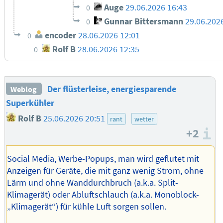
Auge
29.06.2026 16:43
0
Gunnar Bittersmann
29.06.202
0
encoder
28.06.2026 12:01
0
Rolf B
28.06.2026 12:35
0
Der flüsterleise, energiesparende
Weblog
Superkühler
Rolf B
25.06.2026 20:51
rant
wetter
+2
I
Social Media, Werbe-Popups, man wird geflutet mit
Anzeigen für Geräte, die mit ganz wenig Strom, ohne
Lärm und ohne Wanddurchbruch (a.k.a. Split-
Klimagerät) oder Abluftschlauch (a.k.a. Monoblock-
„Klimagerät“) für kühle Luft sorgen sollen.