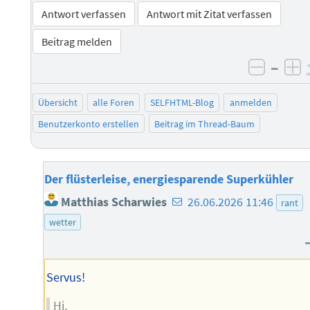
Antwort verfassen
Antwort mit Zitat verfassen
Beitrag melden
–
negati
po
Übersicht
alle Foren
SELFHTML-Blog
anmelden
Benutzerkonto erstellen
Beitrag im Thread-Baum
Der flüsterleise, energiesparende Superkühler
E-
Matthias Scharwies
26.06.2026 11:46
rant
Mail-
wetter
Adresse
des
Autors
Servus!
Hi,