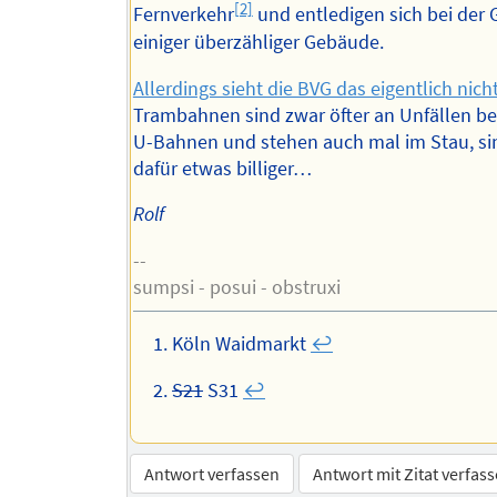
[2]
Fernverkehr
und entledigen sich bei der 
einiger überzähliger Gebäude.
Allerdings sieht die BVG das eigentlich nich
Trambahnen sind zwar öfter an Unfällen bet
U-Bahnen und stehen auch mal im Stau, si
dafür etwas billiger…
Rolf
--
sumpsi - posui - obstruxi
Köln Waidmarkt
↩︎
S21
S31
↩︎
Antwort verfassen
Antwort mit Zitat verfas