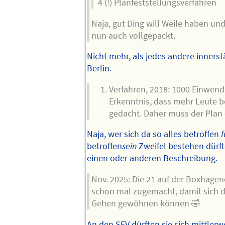
4 (!) Planfeststellungsverfahren
Naja, gut Ding will Weile haben und
nun auch vollgepackt.
Nicht mehr, als jedes andere innerst
Berlin.
Verfahren, 2018: 1000 Einwen
Erkenntnis, dass mehr Leute be
gedacht. Daher muss der Plan
Naja, wer sich da so alles betroffen
f
betroffen
sein
Zweifel bestehen dürft
einen oder anderen Beschreibung.
Nov. 2025: Die 21 auf der Boxhagen
schon mal zugemacht, damit sich d
Gehen gewöhnen können 🤣
An den SEV dürften sie sich mittler