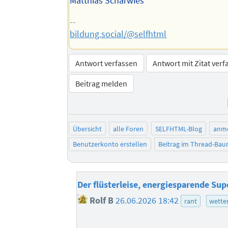
Matthias Scharwies
--
bildung.social/@selfhtml
Antwort verfassen
Antwort mit Zitat verf
Beitrag melden
Übersicht
alle Foren
SELFHTML-Blog
anm
Benutzerkonto erstellen
Beitrag im Thread-Ba
Der flüsterleise, energiesparende Su
Rolf B
26.06.2026 18:42
rant
wette