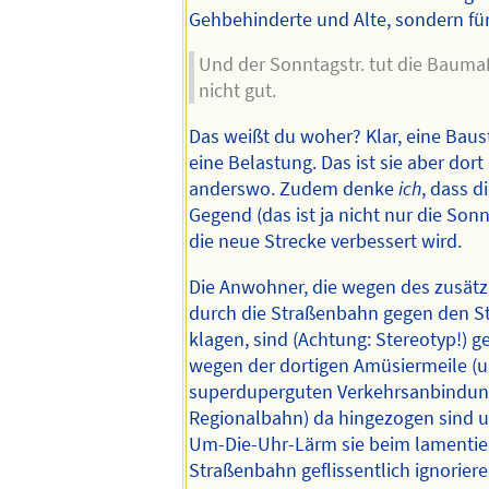
Gehbehinderte und Alte, sondern fü
Und der Sonntagstr. tut die Baum
nicht gut.
Das weißt du woher? Klar, eine Baust
eine Belastung. Das ist sie aber dort
anderswo. Zudem denke
ich
, dass d
Gegend (das ist ja nicht nur die Son
die neue Strecke verbessert wird.
Die Anwohner, die wegen des zusätz
durch die Straßenbahn gegen den 
klagen, sind (Achtung: Stereotyp!) ge
wegen der dortigen Amüsiermeile (u
superduperguten Verkehrsanbindung
Regionalbahn) da hingezogen sind 
Um-Die-Uhr-Lärm sie beim lamentie
Straßenbahn geflissentlich ignoriere