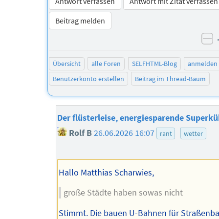
Antwort verfassen
Antwort mit Zitat verfassen
Beitrag melden
ne
Übersicht
alle Foren
SELFHTML-Blog
anmelden
Benutzerkonto erstellen
Beitrag im Thread-Baum
Der flüsterleise, energiesparende Superkü
Rolf B
26.06.2026 16:07
rant
wetter
Hallo Matthias Scharwies,
große Städte haben sowas nicht
Stimmt. Die bauen U-Bahnen für Straßenb