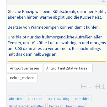
des
Autors
Gleiche Prinzip wie beim Kühlschrank, der innen kühlt,
aber eben hinten Wärme abgibt und die Küche heizt.
Besitzer von Wärmepumpen können damit kühlen.
Uns bleibt nur das frühmorgendliche Aufreißen aller
Fenster, um 18° kühle Luft reinzubringen und morgens
um 8:00 dann alles zu verrammeln. Bis nachmittags
hält das dann halbwegs an.
Antwort verfassen
Antwort mit Zitat verfassen
Beitrag melden
–
negativ 
posi
Übersicht
alle Foren
SELFHTML-Blog
anmelden
Benutzerkonto erstellen
Beitrag im Thread-Baum