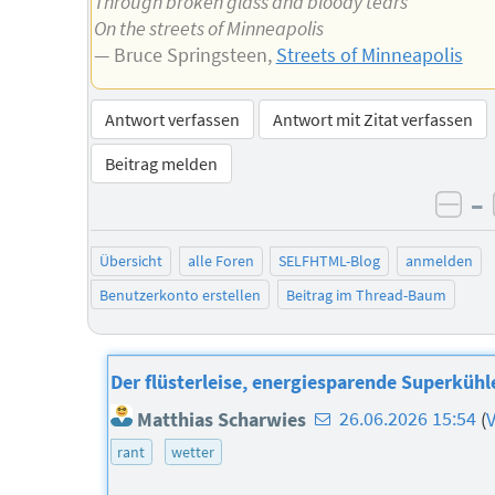
Through broken glass and bloody tears
On the streets of Minneapolis
— Bruce Springsteen,
Streets of Minneapolis
Antwort verfassen
Antwort mit Zitat verfassen
Beitrag melden
–
neg
Übersicht
alle Foren
SELFHTML-Blog
anmelden
Benutzerkonto erstellen
Beitrag im Thread-Baum
Der flüsterleise, energiesparende Superkühl
E-
Matthias Scharwies
26.06.2026 15:54
(
V
Mail-
rant
wetter
Adresse