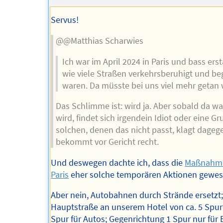
des
Autors
Servus!
@@Matthias Scharwies
Ich war im April 2024 in Paris und bass ers
wie viele Straßen verkehrsberuhigt und be
waren. Da müsste bei uns viel mehr getan
Das Schlimme ist: wird ja. Aber sobald da w
wird, findet sich irgendein Idiot oder eine G
solchen, denen das nicht passt, klagt dage
bekommt vor Gericht recht.
Und deswegen dachte ich, dass die
Maßnahme
Paris
eher solche temporären Aktionen gewes
Aber nein, Autobahnen durch Strände ersetzt;
Hauptstraße an unserem Hotel von ca. 5 Spur
Spur für Autos; Gegenrichtung 1 Spur nur für 