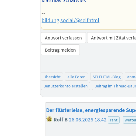
Matthias Scharwies
--
bildung.social/@selfhtml
Antwort verfassen
Antwort mit Zitat verf
Beitrag melden
Übersicht
alle Foren
SELFHTML-Blog
anm
Benutzerkonto erstellen
Beitrag im Thread-Ba
Der flüsterleise, energiesparende Su
Rolf B
26.06.2026 18:42
rant
wette