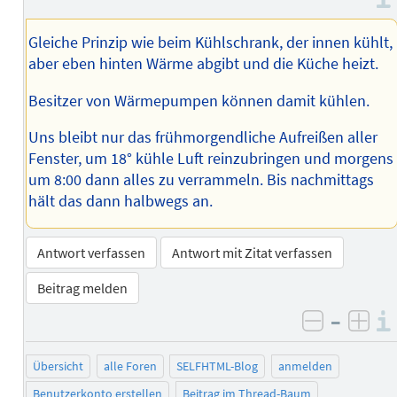
des
Autors
Gleiche Prinzip wie beim Kühlschrank, der innen kühlt,
aber eben hinten Wärme abgibt und die Küche heizt.
Besitzer von Wärmepumpen können damit kühlen.
Uns bleibt nur das frühmorgendliche Aufreißen aller
Fenster, um 18° kühle Luft reinzubringen und morgens
um 8:00 dann alles zu verrammeln. Bis nachmittags
hält das dann halbwegs an.
Antwort verfassen
Antwort mit Zitat verfassen
Beitrag melden
–
negativ 
posi
Übersicht
alle Foren
SELFHTML-Blog
anmelden
Benutzerkonto erstellen
Beitrag im Thread-Baum