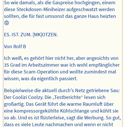
So wie damals, als die Gaspreise hochgingen, einem
diese Steckdosen-Miniheizer aufgeschwatzt werden
sollten, die für fast umsonst das ganze Haus heizten
😡
ES. IST. ZUM. [MK]OTZEN.
Von Rolf B
Ich weiß, es gehört hier nicht her, aber angesichts von
35 Grad im Arbeitszimmer war ich wohl empfänglicher
für diese Scam-Operation und wollte zumindest mal
wissen, was da eigentlich passiert.
Beispielweise die aktuell durch's Netz getriebene Sau:
Der Coolizi Coolzy. Die „Testberichte“ lesen sich
großartig. Das Gerät führt die warme Raumluft über
eine kompressorgekühlte Kühlschlange und kühlt sie
so ab. Und es ist flüsterleise, sagt die Werbung. So gut,
dass es viele Leute nachmachen und wenn er nicht