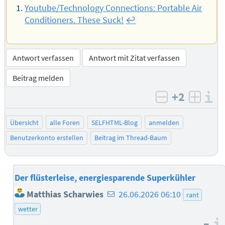
Youtube/Technology Connections: Portable Air
Conditioners. These Suck!
↩︎
Antwort verfassen
Antwort mit Zitat verfassen
Beitrag melden
+2
I
negativ bew
posit
Übersicht
alle Foren
SELFHTML-Blog
anmelden
Benutzerkonto erstellen
Beitrag im Thread-Baum
Der flüsterleise, energiesparende Superkühler
E-
Matthias Scharwies
26.06.2026 06:10
rant
Mail-
wetter
Adresse
–