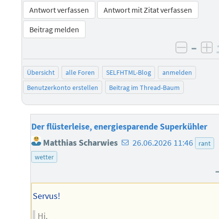
Antwort verfassen
Antwort mit Zitat verfassen
Beitrag melden
–
negati
po
Übersicht
alle Foren
SELFHTML-Blog
anmelden
Benutzerkonto erstellen
Beitrag im Thread-Baum
Der flüsterleise, energiesparende Superkühler
E-
Matthias Scharwies
26.06.2026 11:46
rant
Mail-
wetter
Adresse
des
Autors
Servus!
Hi,