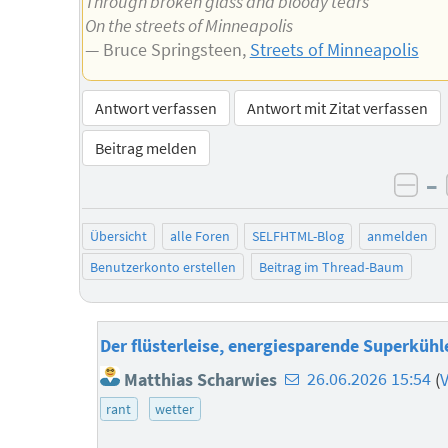
Through broken glass and bloody tears
On the streets of Minneapolis
— Bruce Springsteen,
Streets of Minneapolis
Antwort verfassen
Antwort mit Zitat verfassen
Beitrag melden
–
neg
Übersicht
alle Foren
SELFHTML-Blog
anmelden
Benutzerkonto erstellen
Beitrag im Thread-Baum
Der flüsterleise, energiesparende Superkühl
E-
Matthias Scharwies
26.06.2026 15:54
(
V
Mail-
rant
wetter
Adresse