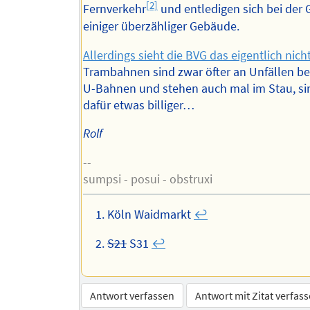
[2]
Fernverkehr
und entledigen sich bei der 
einiger überzähliger Gebäude.
Allerdings sieht die BVG das eigentlich nich
Trambahnen sind zwar öfter an Unfällen bet
U-Bahnen und stehen auch mal im Stau, si
dafür etwas billiger…
Rolf
--
sumpsi - posui - obstruxi
Köln Waidmarkt
↩︎
S21
S31
↩︎
Antwort verfassen
Antwort mit Zitat verfas