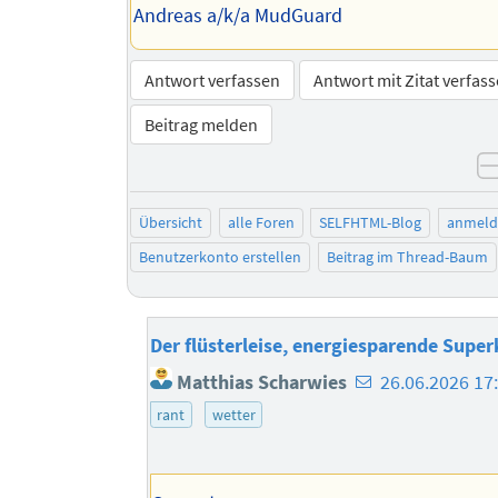
Andreas a/k/a MudGuard
Antwort verfassen
Antwort mit Zitat verfas
Beitrag melden
Übersicht
alle Foren
SELFHTML-Blog
anmeld
Benutzerkonto erstellen
Beitrag im Thread-Baum
Der flüsterleise, energiesparende Super
E-
Matthias Scharwies
26.06.2026 17
Mail-
rant
wetter
Adresse
des