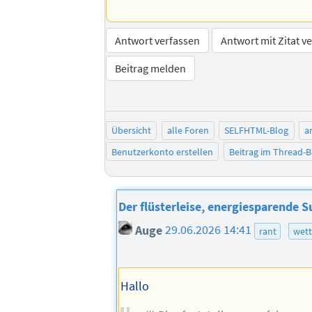
Antwort verfassen
Antwort mit Zitat v
Beitrag melden
Übersicht
alle Foren
SELFHTML-Blog
a
Benutzerkonto erstellen
Beitrag im Thread-
Der flüsterleise, energiesparende 
Auge
29.06.2026 14:41
rant
wett
Hallo