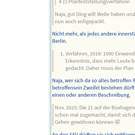
4 (!) Planfeststellungsverfahren
Naja, gut Ding will Weile haben und
nun auch vollgepackt.
Nicht mehr, als jedes andere innerst
Berlin.
Verfahren, 2018: 1000 Einwen
Erkenntnis, dass mehr Leute be
gedacht. Daher muss der Plan
Naja, wer sich da so alles betroffen
f
betroffen
sein
Zweifel bestehen dürft
einen oder anderen Beschreibung.
Nov. 2025: Die 21 auf der Boxhagen
schon mal zugemacht, damit sich d
Gehen gewöhnen können 🤣
An den SEV dürften sie sich mittler