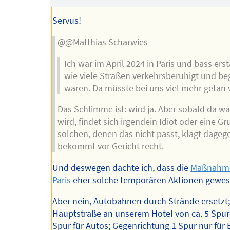
des
Autors
Servus!
@@Matthias Scharwies
Ich war im April 2024 in Paris und bass ers
wie viele Straßen verkehrsberuhigt und be
waren. Da müsste bei uns viel mehr getan
Das Schlimme ist: wird ja. Aber sobald da w
wird, findet sich irgendein Idiot oder eine G
solchen, denen das nicht passt, klagt dage
bekommt vor Gericht recht.
Und deswegen dachte ich, dass die
Maßnahme
Paris
eher solche temporären Aktionen gewes
Aber nein, Autobahnen durch Strände ersetzt;
Hauptstraße an unserem Hotel von ca. 5 Spur
Spur für Autos; Gegenrichtung 1 Spur nur für 