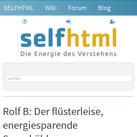
SELFHTML
Wiki
Forum
Blog
Hilfe
anmelden
Benutzerk
Suchbegriff
Rolf B:
Der flüsterleise,
energiesparende