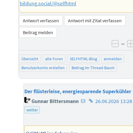
bildung.social/@selfhtml
Antwort verfassen
Antwort mit Zitat verfassen
Beitrag melden
–
negat
Übersicht
alle Foren
SELFHTML-Blog
anmelden
Benutzerkonto erstellen
Beitrag im Thread-Baum
Der flüsterleise, energiesparende Superkühler
E-
Homepage
Gunnar Bittersmann
26.06.2026 13:28
Mail-
des
wetter
Adresse
Autors
des
Autors