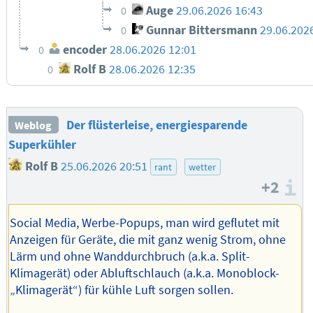
Auge
29.06.2026 16:43
0
Gunnar Bittersmann
29.06.202
0
encoder
28.06.2026 12:01
0
Rolf B
28.06.2026 12:35
0
Der flüsterleise, energiesparende
Weblog
Superkühler
Rolf B
25.06.2026 20:51
rant
wetter
+2
I
Social Media, Werbe-Popups, man wird geflutet mit
Anzeigen für Geräte, die mit ganz wenig Strom, ohne
Lärm und ohne Wanddurchbruch (a.k.a. Split-
Klimagerät) oder Abluftschlauch (a.k.a. Monoblock-
„Klimagerät“) für kühle Luft sorgen sollen.