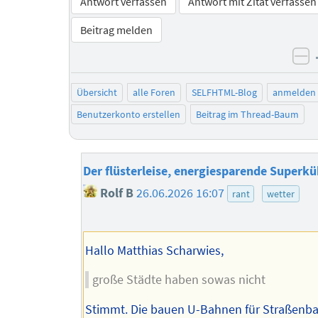
Antwort verfassen
Antwort mit Zitat verfassen
Beitrag melden
ne
Übersicht
alle Foren
SELFHTML-Blog
anmelden
Benutzerkonto erstellen
Beitrag im Thread-Baum
Der flüsterleise, energiesparende Superkü
Rolf B
26.06.2026 16:07
rant
wetter
Hallo Matthias Scharwies,
große Städte haben sowas nicht
Stimmt. Die bauen U-Bahnen für Straßenb