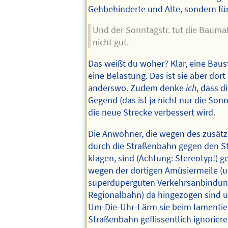
Gehbehinderte und Alte, sondern fü
Und der Sonntagstr. tut die Baum
nicht gut.
Das weißt du woher? Klar, eine Baust
eine Belastung. Das ist sie aber dort
anderswo. Zudem denke
ich
, dass d
Gegend (das ist ja nicht nur die Son
die neue Strecke verbessert wird.
Die Anwohner, die wegen des zusätz
durch die Straßenbahn gegen den 
klagen, sind (Achtung: Stereotyp!) ge
wegen der dortigen Amüsiermeile (u
superduperguten Verkehrsanbindung
Regionalbahn) da hingezogen sind 
Um-Die-Uhr-Lärm sie beim lamentie
Straßenbahn geflissentlich ignoriere