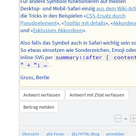
Für andere Symbole funktionieren auf meinen
Desktop- und Mobil-Safari einzig
aus dem Wiki-Art
die Tricks in den Beispielen «
CSS-Ersatz durch
Pseudoelement
», «
Tooltip mit details
», «
Akkordeo
und «
Exklusives Akkordeon
».
Also falls das Symbol auch in Safari wichtig sein so
So etwas einsetzen wie Sonderzeichen, Emoji oder
inline-SVG per
summary::after {	content: 
" ↓ "; …
.
Gruss, Bertie
Antwort verfassen
Antwort mit Zitat verfassen
Beitrag melden
–
negat
Übersicht
alle Foren
SELFHTML-Blog
anmelden