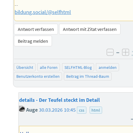
--
bildung.social/@selfhtml
Antwort verfassen
Antwort mit Zitat verfassen
Beitrag melden
–
negati
po
Übersicht
alle Foren
SELFHTML-Blog
anmelden
Benutzerkonto erstellen
Beitrag im Thread-Baum
details - Der Teufel steckt im Detail
Auge
30.03.2026 10:45
css
html