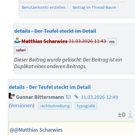
Benutzerkonto erstellen
Beitrag im Thread-Baum
details - Der Teufel steckt im Detail
Matthias Scharwies
31.03.2026 11:43
css
safari
Dieser Beitrag wurde gelöscht: Der Beitrag ist ein
Duplikat eines anderen Beitrags.
details - Der Teufel steckt im Detail
E-
Homepage
Gunnar Bittersmann
31.03.2026 12:49
Mail-
des
(
Versionen
)
rechtschreibung
typografie
Adresse
Autors
±0
des
Autors
@@Matthias Scharwies