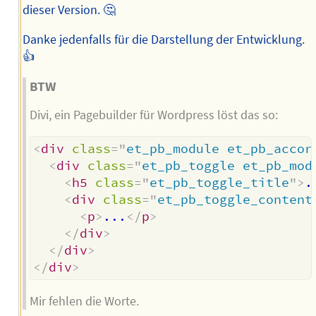
dieser Version. 🤔
Danke jedenfalls für die Darstellung der Entwicklung.
👍
BTW
Divi, ein Pagebuilder für Wordpress löst das so:
<
div
class
=
"
et_pb_module et_pb_accor
<
div
class
=
"
et_pb_toggle et_pb_mod
<
h5
class
=
"
et_pb_toggle_title
"
>
.
<
div
class
=
"
et_pb_toggle_content
<
p
>
...
</
p
>
</
div
>
</
div
>
</
div
>
Mir fehlen die Worte.