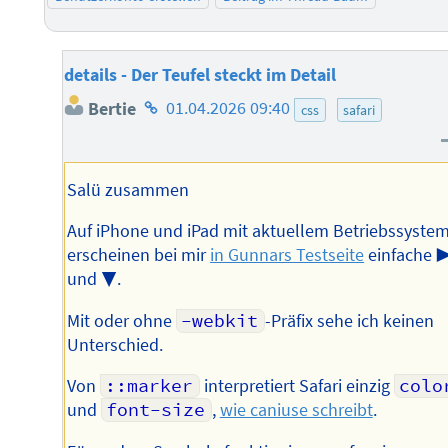
details - Der Teufel steckt im Detail
Homepage
Bertie
01.04.2026 09:40
css
safari
des
Autors
Salü zusammen
Auf iPhone und iPad mit aktuellem Betriebssyste
erscheinen bei mir
in Gunnars Testseite
einfache ▶
und ▼.
Mit oder ohne
-webkit
-Präfix sehe ich keinen
Unterschied.
Von
::marker
interpretiert Safari einzig
colo
und
font-size
,
wie caniuse schreibt
.