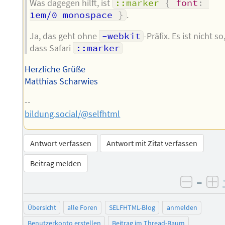
Was dagegen hilft, ist
::marker
{
font
:
1em/0 monospace 
}
.
Ja, das geht ohne
-webkit
-Präfix. Es ist nicht so
dass Safari
::marker
Herzliche Grüße
Matthias Scharwies
--
bildung.social/@selfhtml
Antwort verfassen
Antwort mit Zitat verfassen
Beitrag melden
–
negati
po
Übersicht
alle Foren
SELFHTML-Blog
anmelden
Benutzerkonto erstellen
Beitrag im Thread-Baum