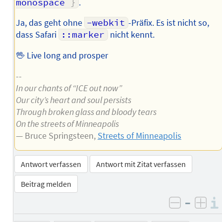
monospace 
}
.
Ja, das geht ohne
-webkit
-Präfix. Es ist nicht so,
dass Safari
::marker
nicht kennt.
🖖 Live long and prosper
--
In our chants of “ICE out now”
Our city’s heart and soul persists
Through broken glass and bloody tears
On the streets of Minneapolis
— Bruce Springsteen,
Streets of Minneapolis
Antwort verfassen
Antwort mit Zitat verfassen
Beitrag melden
–
negativ 
posi