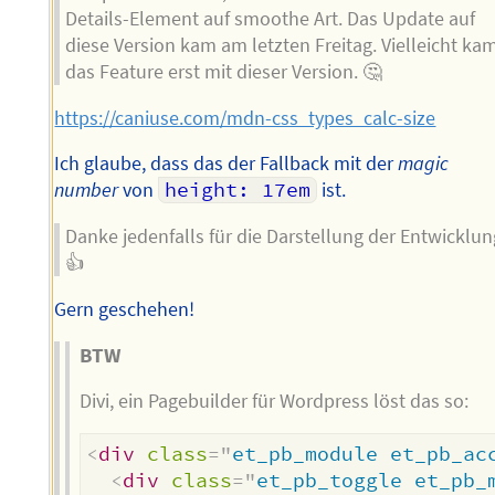
Details-Element auf smoothe Art. Das Update auf
diese Version kam am letzten Freitag. Vielleicht ka
das Feature erst mit dieser Version. 🤔
https://caniuse.com/mdn-css_types_calc-size
Ich glaube, dass das der Fallback mit der
magic
number
von
height: 17em
ist.
Danke jedenfalls für die Darstellung der Entwicklun
👍
Gern geschehen!
BTW
Divi, ein Pagebuilder für Wordpress löst das so:
<
div
class
=
"
et_pb_module et_pb_ac
<
div
class
=
"
et_pb_toggle et_pb_