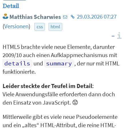
Detail
E-
Homepage
Matthias Scharwies
29.03.2026 07:27
Mail-
des
(
Versionen
)
css
html
Adresse
Autors
–
I
des
HTML5 brachte viele neue Elemente, darunter
Autors
2009/10 auch einen Aufklappmechanismus mit
details
und
summary
, der nur mit HTML
funktionierte.
Leider steckte der Teufel im Detail
:
Viele Anwendungsfälle erforderten dann doch
den Einsatz von JavaScript. 😟
Mittlerweile gibt es viele neue Pseudoelemente
und ein „altes“ HTML-Attribut, die reine HTML-