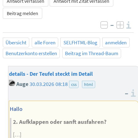
Antwort verfassen
Antwort mit Zitat verfassen
Beitrag melden
–
I
negativ b
posit
Übersicht
alle Foren
SELFHTML-Blog
anmelden
Benutzerkonto erstellen
Beitrag im Thread-Baum
details - Der Teufel steckt im Detail
Auge
30.03.2026 08:18
css
html
–
Hallo
2. Aufklappen oder sanft ausfahren?
[…]