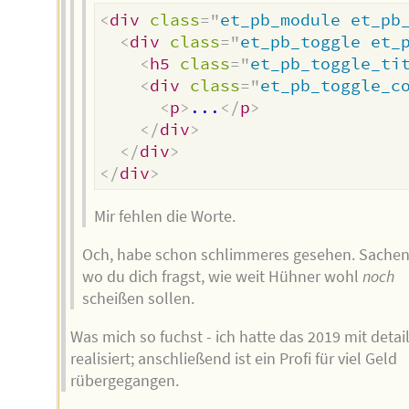
<
div
class
=
"
et_pb_module et_pb
<
div
class
=
"
et_pb_toggle et_
<
h5
class
=
"
et_pb_toggle_ti
<
div
class
=
"
et_pb_toggle_c
<
p
>
...
</
p
>
</
div
>
</
div
>
</
div
>
Mir fehlen die Worte.
Och, habe schon schlimmeres gesehen. Sachen
wo du dich fragst, wie weit Hühner wohl
noch
scheißen sollen.
Was mich so fuchst - ich hatte das 2019 mit detai
realisiert; anschließend ist ein Profi für viel Geld
rübergegangen.