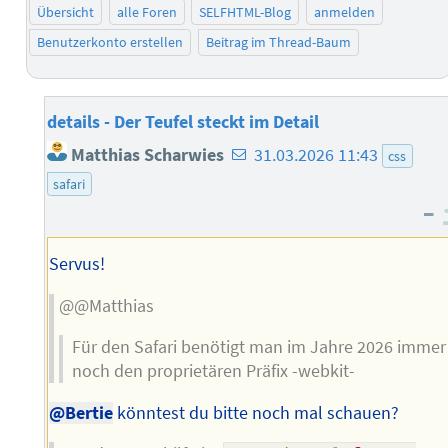
Übersicht
alle Foren
SELFHTML-Blog
anmelden
Benutzerkonto erstellen
Beitrag im Thread-Baum
details - Der Teufel steckt im Detail
E-
Matthias Scharwies
31.03.2026 11:43
css
Mail-
safari
Adresse
–
des
Autors
Servus!
@@Matthias
Für den Safari benötigt man im Jahre 2026 immer
noch den proprietären Präfix -webkit-
@Bertie
könntest du bitte noch mal schauen?