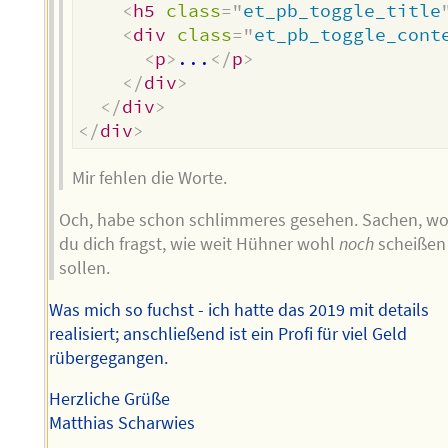
<
h5
class
=
"
et_pb_toggle_title
<
div
class
=
"
et_pb_toggle_cont
<
p
>
...
</
p
>
</
div
>
</
div
>
</
div
>
Mir fehlen die Worte.
Och, habe schon schlimmeres gesehen. Sachen, w
du dich fragst, wie weit Hühner wohl
noch
scheißen
sollen.
Was mich so fuchst - ich hatte das 2019 mit details
realisiert; anschließend ist ein Profi für viel Geld
rübergegangen.
Herzliche Grüße
Matthias Scharwies