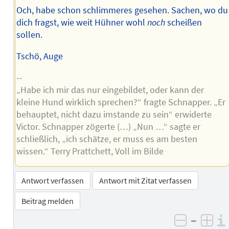
Och, habe schon schlimmeres gesehen. Sachen, wo du
dich fragst, wie weit Hühner wohl
noch
scheißen
sollen.
Tschö, Auge
--
„Habe ich mir das nur eingebildet, oder kann der
kleine Hund wirklich sprechen?“ fragte Schnapper. „Er
behauptet, nicht dazu imstande zu sein“ erwiderte
Victor. Schnapper zögerte (…) „Nun …“ sagte er
schließlich, „ich schätze, er muss es am besten
wissen.“ Terry Prattchett, Voll im Bilde
Antwort verfassen
Antwort mit Zitat verfassen
Beitrag melden
–
negativ 
posi