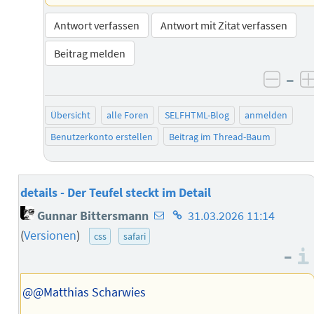
Antwort verfassen
Antwort mit Zitat verfassen
Beitrag melden
–
negat
Übersicht
alle Foren
SELFHTML-Blog
anmelden
Benutzerkonto erstellen
Beitrag im Thread-Baum
details - Der Teufel steckt im Detail
E-
Homepage
Gunnar Bittersmann
31.03.2026 11:14
Mail-
des
(
Versionen
)
css
safari
Adresse
Autors
–
des
Autors
@@Matthias Scharwies