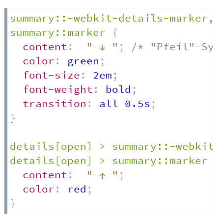
summary::-webkit-details-marker,	

summary::marker
{
content
:
" ↓ "
;
/* "Pfeil"-Sy
color
:
 green
;
font-size
:
 2em
;
font-weight
:
 bold
;
transition
:
 all 0.5s
;
}
details[open] > summary::-webkit-
details[open] > summary::marker
content
:
" ↑ "
;
color
:
 red
;
}