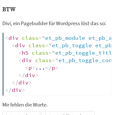
BTW
Divi, ein Pagebuilder für Wordpress löst das so:
<
div
class
=
"
et_pb_module et_pb_a
<
div
class
=
"
et_pb_toggle et_pb
<
h5
class
=
"
et_pb_toggle_titl
<
div
class
=
"
et_pb_toggle_con
<
p
>
...
</
p
>
</
div
>
</
div
>
</
div
>
Mir fehlen die Worte.