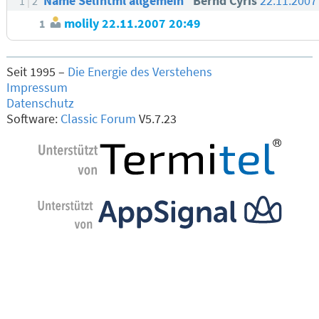
Name Selfhtml allgemein
Bernd Cyris
22.11.2007
1
2
molily
22.11.2007 20:49
1
Seit 1995 –
Die Energie des Verstehens
Impressum
Datenschutz
Software:
Classic Forum
V5.7.23