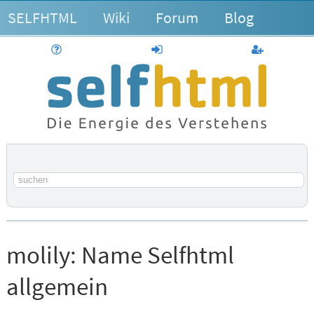
SELFHTML
Wiki
Forum
Blog
Hilfe
anmelden
Benutzerk
Suchbegriff
molily:
Name Selfhtml
allgemein