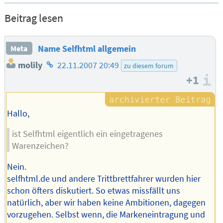
Beitrag lesen
Name Selfhtml allgemein
Meta
Homepage
molily
22.11.2007 20:49
zu diesem forum
des
+1
I
Autors
Hallo,
ist Selfhtml eigentlich ein eingetragenes
Warenzeichen?
Nein.
selfhtml.de und andere Trittbrettfahrer wurden hier
schon öfters diskutiert. So etwas missfällt uns
natürlich, aber wir haben keine Ambitionen, dagegen
vorzugehen. Selbst wenn, die Markeneintragung und