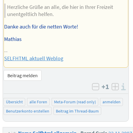
Herzliche Grüße an alle, die hier in Ihrer Freizeit
unentgeltlich helfen.
Danke auch für die netten Worte!
Mathias
--
SELFHTML aktuell Weblog
Beitrag melden
+1
I
negativ bew
posit
Übersicht
alle Foren
Meta-Forum (read only)
anmelden
Benutzerkonto erstellen
Beitrag im Thread-Baum