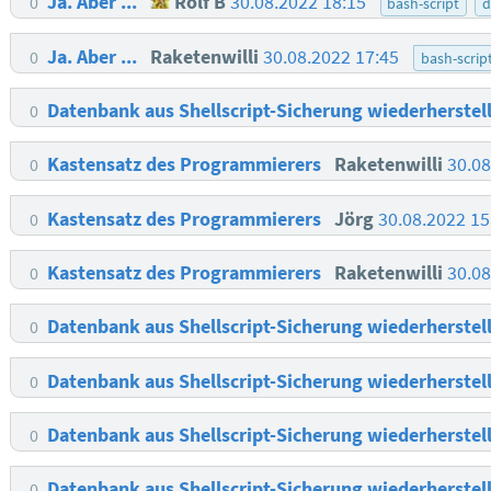
Ja. Aber ...
Rolf B
30.08.2022 18:15
0
bash-script
d
Ja. Aber ...
Raketenwilli
30.08.2022 17:45
0
bash-scrip
Datenbank aus Shellscript-Sicherung wiederherstel
0
Kastensatz des Programmierers
Raketenwilli
30.0
0
Kastensatz des Programmierers
Jörg
30.08.2022 1
0
Kastensatz des Programmierers
Raketenwilli
30.0
0
Datenbank aus Shellscript-Sicherung wiederherstel
0
Datenbank aus Shellscript-Sicherung wiederherstel
0
Datenbank aus Shellscript-Sicherung wiederherstel
0
Datenbank aus Shellscript-Sicherung wiederherstel
0