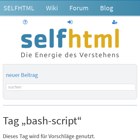
SELFHTML
Wiki
Forum
Blog
Hilfe
anmelden
Benutzerk
neuer Beitrag
Suchbegriff
Tag „bash-script“
Dieses Tag wird für Vorschläge genutzt.