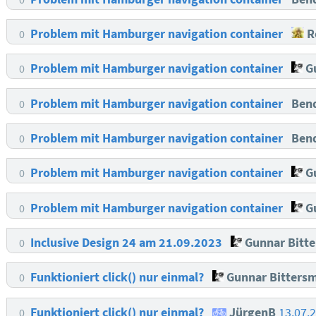
Problem mit Hamburger navigation container
Ro
0
Problem mit Hamburger navigation container
Gu
0
Problem mit Hamburger navigation container
Ben
0
Problem mit Hamburger navigation container
Ben
0
Problem mit Hamburger navigation container
Gu
0
Problem mit Hamburger navigation container
Gu
0
Inclusive Design 24 am 21.09.2023
Gunnar Bitt
0
Funktioniert click() nur einmal?
Gunnar Bitters
0
Funktioniert click() nur einmal?
JürgenB
13.07.
0