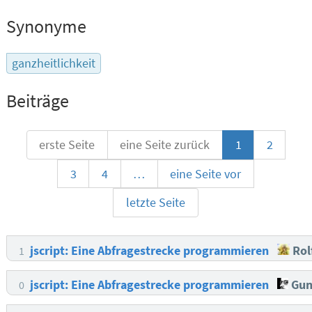
Synonyme
ganzheitlichkeit
Beiträge
erste Seite
eine Seite zurück
1
2
3
4
…
eine Seite vor
letzte Seite
jscript: Eine Abfragestrecke programmieren
Rol
1
jscript: Eine Abfragestrecke programmieren
Gun
0