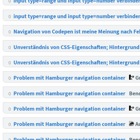
input type=range und input type=number verbinde
0
input type=range und input type=number verbinde
0
Navigation von Codepen ist meine Meinung nach Fe
0
Unverständnis von CSS-Eigenschaften; Hintergrund
0
Unverständnis von CSS-Eigenschaften; Hintergrund
0
Problem mit Hamburger navigation container
Gu
0
Problem mit Hamburger navigation container
Ben
0
Problem mit Hamburger navigation container
Gu
0
Problem mit Hamburger navigation container
A
0
Problem mit Hamburger navigation container
Ben
0