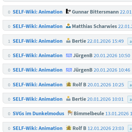
SELF-Wiki: Animation
Gunnar Bittersmann
22.01
0
SELF-Wiki: Animation
Matthias Scharwies
22.01
0
SELF-Wiki: Animation
Bertie
22.01.2026 15:49
1
a
SELF-Wiki: Animation
JürgenB
20.01.2026 10:50
0
SELF-Wiki: Animation
JürgenB
20.01.2026 10:46
0
SELF-Wiki: Animation
Rolf B
20.01.2026 10:25
0
a
SELF-Wiki: Animation
Bertie
20.01.2026 10:01
0
a
SVGs im Dunkelmodus
Bimmelbeule
13.01.2026 
0
SELF-Wiki: Animation
Rolf B
12.01.2026 23:03
0
a