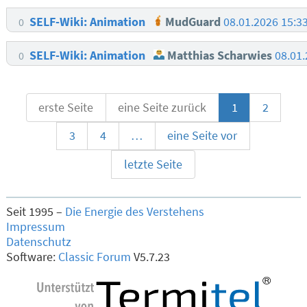
SELF-Wiki: Animation
MudGuard
08.01.2026 15:3
0
SELF-Wiki: Animation
Matthias Scharwies
08.01
0
erste Seite
eine Seite zurück
1
2
3
4
…
eine Seite vor
letzte Seite
Seit 1995 –
Die Energie des Verstehens
Impressum
Datenschutz
Software:
Classic Forum
V5.7.23