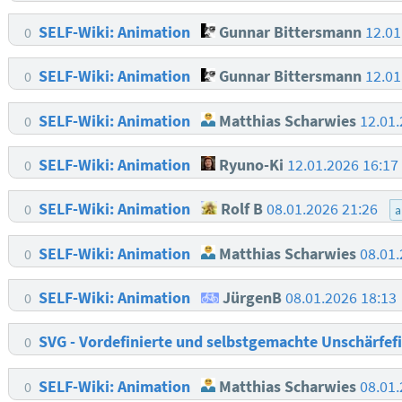
SELF-Wiki: Animation
Gunnar Bittersmann
12.01
0
SELF-Wiki: Animation
Gunnar Bittersmann
12.01
0
SELF-Wiki: Animation
Matthias Scharwies
12.01
0
SELF-Wiki: Animation
Ryuno-Ki
12.01.2026 16:1
0
SELF-Wiki: Animation
Rolf B
08.01.2026 21:26
0
a
SELF-Wiki: Animation
Matthias Scharwies
08.01
0
SELF-Wiki: Animation
JürgenB
08.01.2026 18:13
0
SVG - Vordefinierte und selbstgemachte Unschärfefi
0
SELF-Wiki: Animation
Matthias Scharwies
08.01
0