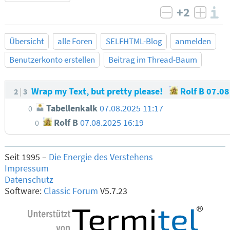
+2
I
negativ bew
posit
Übersicht
alle Foren
SELFHTML-Blog
anmelden
Benutzerkonto erstellen
Beitrag im Thread-Baum
Wrap my Text, but pretty please!
Rolf B
07.08
2
3
Tabellenkalk
07.08.2025 11:17
0
Rolf B
07.08.2025 16:19
0
Seit 1995 –
Die Energie des Verstehens
Impressum
Datenschutz
Software:
Classic Forum
V5.7.23