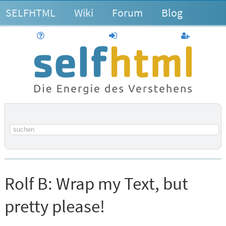
SELFHTML
Wiki
Forum
Blog
Hilfe
anmelden
Benutzerk
Suchbegriff
Rolf B:
Wrap my Text, but
pretty please!