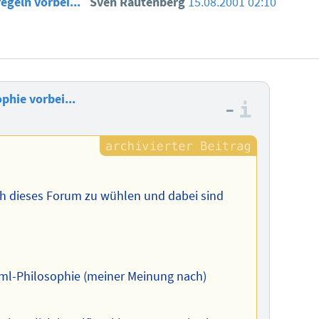
egeln vorbei...
Sven Rautenberg
15.08.2001 02:10
phie vorbei...
–
Informa
ch dieses Forum zu wühlen und dabei sind
html-Philosophie (meiner Meinung nach)