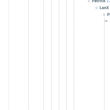
Patrick
1
0
LanX
0
P
0