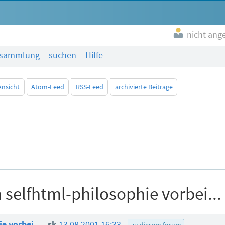
nicht ang
esammlung
suchen
Hilfe
Ansicht
Atom-Feed
RSS-Feed
archivierte Beiträge
 selfhtml-philosophie vorbei...
e vorbei...
sk
13.08.2001 16:33
zu diesem forum