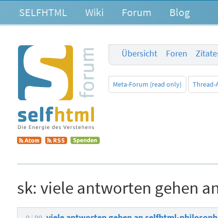
SELFHTML
Wiki
Forum
Blog
Übersicht
Foren
Zitat
Meta-Forum (read only)
Thread-
sk:
viele antworten gehen an
viele antworten gehen an selfhtml-philosophi
0
99