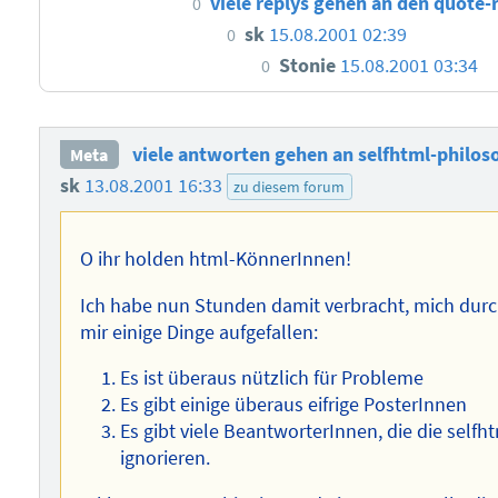
viele replys gehen an den quote-r
0
sk
15.08.2001 02:39
0
Stonie
15.08.2001 03:34
0
viele antworten gehen an selfhtml-philoso
Meta
sk
13.08.2001 16:33
zu diesem forum
O ihr holden html-KönnerInnen!
Ich habe nun Stunden damit verbracht, mich dur
mir einige Dinge aufgefallen:
Es ist überaus nützlich für Probleme
Es gibt einige überaus eifrige PosterInnen
Es gibt viele BeantworterInnen, die die self
ignorieren.