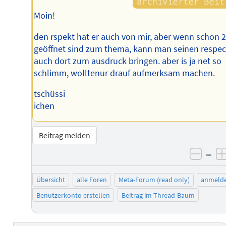
Moin!
den rspekt hat er auch von mir, aber wenn schon 2 
geöffnet sind zum thema, kann man seinen respec
auch dort zum ausdruck bringen. aber is ja net so
schlimm, wolltenur drauf aufmerksam machen.
tschüssi
ichen
Beitrag melden
–
negat
Übersicht
alle Foren
Meta-Forum (read only)
anmeld
Benutzerkonto erstellen
Beitrag im Thread-Baum