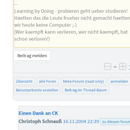
--
Learning by Doing - probieren geht ueber studieren!
Haetten das die Leute frueher nicht gemacht haette
wir heute keine Computer ;-)
(Wer kaempft kann verlieren, wer nicht kaempft, hat
schon verloren!)
Beitrag melden
–
negati
po
Übersicht
alle Foren
Meta-Forum (read only)
anmelden
Benutzerkonto erstellen
Beitrag im Thread-Baum
Einen Dank an CK
Christoph Schnauß
16.11.2004 22:39
zu diesem foru