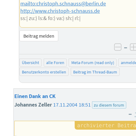
mailto:christoph.schnauss@berlin.de
http://www.christoph-schnauss.de
ss:| zu:) ls:& fo:) va:) sh:| rl:|
Beitrag melden
–
negat
Übersicht
alle Foren
Meta-Forum (read only)
anmeld
Benutzerkonto erstellen
Beitrag im Thread-Baum
Einen Dank an CK
Johannes Zeller
17.11.2004 18:51
zu diesem forum
–