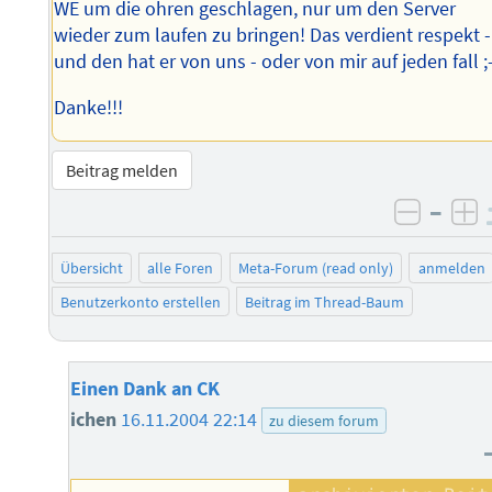
WE um die ohren geschlagen, nur um den Server
wieder zum laufen zu bringen! Das verdient respekt -
und den hat er von uns - oder von mir auf jeden fall ;
Danke!!!
Beitrag melden
–
negati
po
Übersicht
alle Foren
Meta-Forum (read only)
anmelden
Benutzerkonto erstellen
Beitrag im Thread-Baum
Einen Dank an CK
ichen
16.11.2004 22:14
zu diesem forum