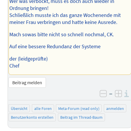
Wer was verbockt, muss es doch auch wieder in
Ordnung bringen!
Schließlich musste ich das ganze Wochenende mit
meiner Frau verbringen und hatte keine Ausrede.
Mach sowas bitte nicht so schnell nochmal, CK.
Auf eine bessere Redundanz der Systeme
der (leidgeprüfte)
Chef
Beitrag melden
–
negativ 
posi
Übersicht
alle Foren
Meta-Forum (read only)
anmelden
Benutzerkonto erstellen
Beitrag im Thread-Baum