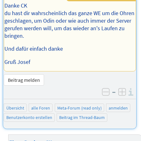
Danke CK
du hast dir wahrscheinlich das ganze WE um die Ohren
geschlagen, um Odin oder wie auch immer der Server
gerufen werden will, um das wieder an's Laufen zu
bringen.
Und dafür einfach danke
Gruß Josef
Beitrag melden
–
I
negativ be
posit
Übersicht
alle Foren
Meta-Forum (read only)
anmelden
Benutzerkonto erstellen
Beitrag im Thread-Baum