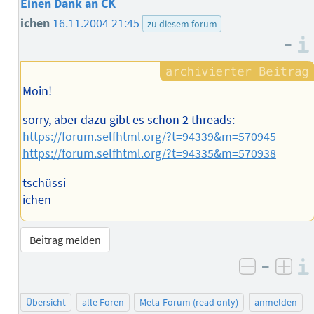
Einen Dank an CK
ichen
16.11.2004 21:45
zu diesem forum
–
Moin!
sorry, aber dazu gibt es schon 2 threads:
https://forum.selfhtml.org/?t=94339&m=570945
https://forum.selfhtml.org/?t=94335&m=570938
tschüssi
ichen
Beitrag melden
–
negativ 
posi
Übersicht
alle Foren
Meta-Forum (read only)
anmelden