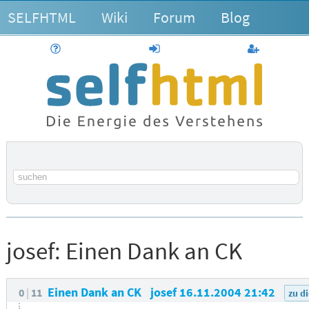
SELFHTML
Wiki
Forum
Blog
Hilfe
anmelden
Benutzerk
Suchbegriff
josef:
Einen Dank an CK
Einen Dank an CK
josef
16.11.2004 21:42
0
11
zu d