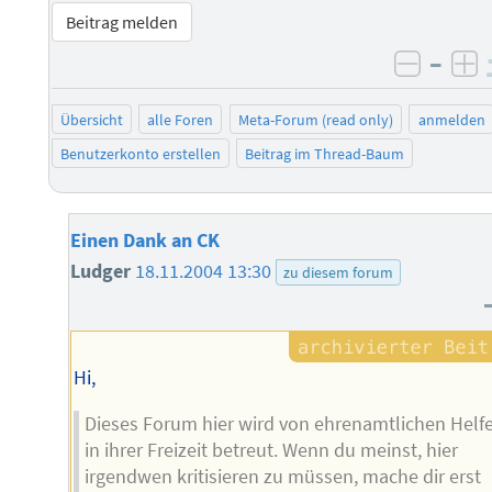
Beitrag melden
–
negati
po
Übersicht
alle Foren
Meta-Forum (read only)
anmelden
Benutzerkonto erstellen
Beitrag im Thread-Baum
Einen Dank an CK
Ludger
18.11.2004 13:30
zu diesem forum
Hi,
Dieses Forum hier wird von ehrenamtlichen Helf
in ihrer Freizeit betreut. Wenn du meinst, hier
irgendwen kritisieren zu müssen, mache dir erst