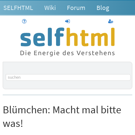
SELFHTML
Wiki
Forum
Blog
Hilfe
anmelden
Benutzerk
Suchbegriff
Blümchen:
Macht mal bitte
was!