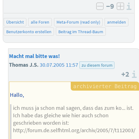
−9
I
negativ bew
posit
Übersicht
alle Foren
Meta-Forum (read only)
anmelden
Benutzerkonto erstellen
Beitrag im Thread-Baum
Macht mal bitte was!
Thomas J.S.
30.07.2005 11:57
zu diesem forum
+2
Hallo,
ich muss ja schon mal sagen, dass das zum ko... ist.
Ich habe das gleiche wie hier auch schon
geschrieben worden ist:
http://forum.de.selfhtml.org/archiv/2005/7/t112003/