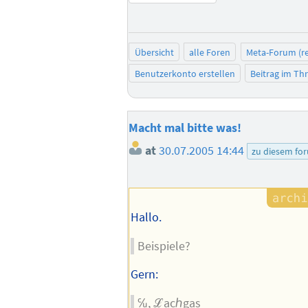
Übersicht
alle Foren
Meta-Forum (re
Benutzerkonto erstellen
Beitrag im T
Macht mal bitte was!
at
30.07.2005 14:44
zu diesem fo
Hallo.
Beispiele?
Gern:
℆, ℒacℎgas