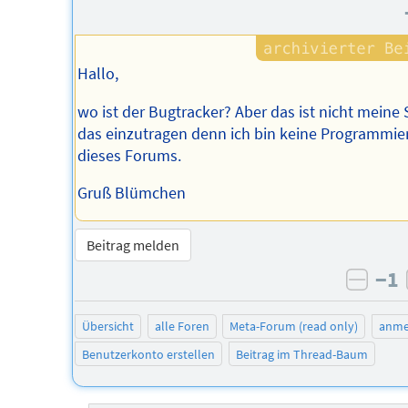
Hallo,
wo ist der Bugtracker? Aber das ist nicht meine
das einzutragen denn ich bin keine Programmie
dieses Forums.
Gruß Blümchen
Beitrag melden
−1
negat
Übersicht
alle Foren
Meta-Forum (read only)
anme
Benutzerkonto erstellen
Beitrag im Thread-Baum