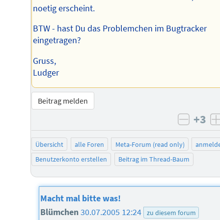
noetig erscheint.
BTW - hast Du das Problemchen im Bugtracker
eingetragen?
Gruss,
Ludger
Beitrag melden
+3
negati
Übersicht
alle Foren
Meta-Forum (read only)
anmeld
Benutzerkonto erstellen
Beitrag im Thread-Baum
Macht mal bitte was!
Blümchen
30.07.2005 12:24
zu diesem forum