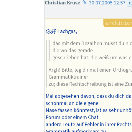
Homepage
Christian Kruse
30.07.2005 12:57
z
des
Autors
你好 Lachgas,
das mit dem Bezalhen musst du nic
die wo das gerade
geschrieben hat, die weiß um was e
Argh! Bitte, leg dir mal einen Orthog
Grammatiktrainer
zu; diese Rechtschreibung ist eine Z
Mal abgesehen davon, dass du dich d
schonmal an die eigene
Nase fassen könntest, ist es sehr unhö
Forum oder einem Chat
andere Leute auf Fehler in ihrer Recht
Grammatik aufmerksam zu