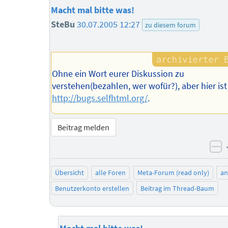
Macht mal bitte was!
SteBu
30.07.2005 12:27
zu diesem forum
Ohne ein Wort eurer Diskussion zu
verstehen(bezahlen, wer wofür?), aber hier ist
http://bugs.selfhtml.org/
.
Beitrag melden
ne
Übersicht
alle Foren
Meta-Forum (read only)
a
Benutzerkonto erstellen
Beitrag im Thread-Baum