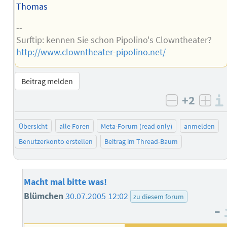
Thomas
--
Surftip: kennen Sie schon Pipolino's Clowntheater?
http://www.clowntheater-pipolino.net/
Beitrag melden
+2
negativ b
posi
Übersicht
alle Foren
Meta-Forum (read only)
anmelden
Benutzerkonto erstellen
Beitrag im Thread-Baum
Macht mal bitte was!
Blümchen
30.07.2005 12:02
zu diesem forum
–