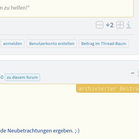
m zu helfen!"
+2
I
negativ bew
posit
anmelden
Benutzerkonto erstellen
Beitrag im Thread-Baum
–
40
zu diesem forum
de Neubetrachtungen ergeben. ;-)