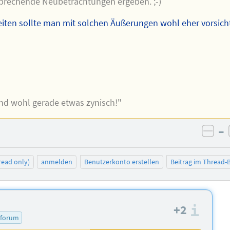
brechende Neubetrachtungen ergeben. ;-)
eiten sollte man mit solchen Äußerungen wohl eher vorsich
ind wohl gerade etwas zynisch!"
–
neg
read only)
anmelden
Benutzerkonto erstellen
Beitrag im Thread
+2
Info
 forum