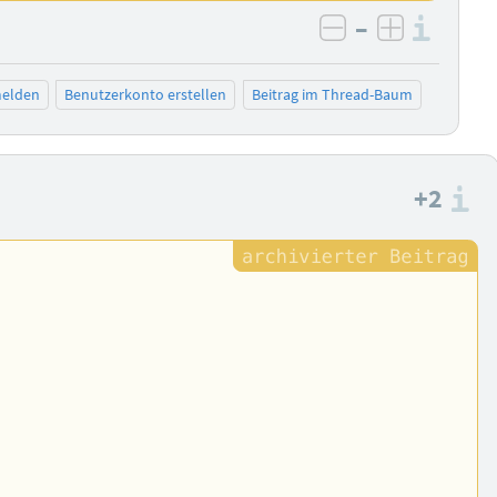
–
Info
negativ bewer
positiv b
elden
Benutzerkonto erstellen
Beitrag im Thread-Baum
+2
I