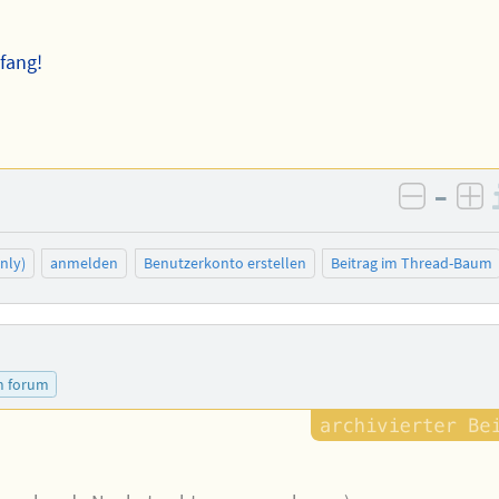
fang!
–
negativ
po
nly)
anmelden
Benutzerkonto erstellen
Beitrag im Thread-Baum
m forum