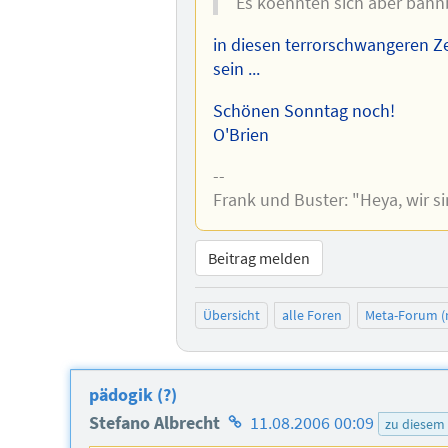
Es koennten sich aber bahn
in diesen terrorschwangeren Z
sein ...
Schönen Sonntag noch!
O'Brien
--
Frank und Buster: "Heya, wir s
Beitrag melden
Übersicht
alle Foren
Meta-Forum (
pädogik (?)
Homepage
Stefano Albrecht
11.08.2006 00:09
zu diesem