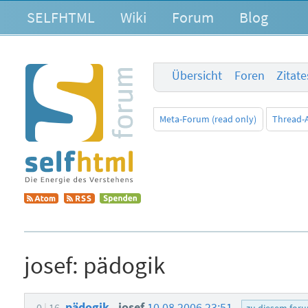
SELFHTML
Wiki
Forum
Blog
Übersicht
Foren
Zitat
Meta-Forum (read only)
Thread-
josef:
pädogik
pädogik
josef
10.08.2006 23:51
0
16
zu diesem for