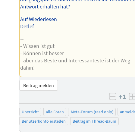
Antwort erhalten hat?
Auf Wiederlesen
Detlef
--
- Wissen ist gut
- Können ist besser
- aber das Beste und Interessanteste ist der Weg
dahin!
Beitrag melden
+1
negati
Übersicht
alle Foren
Meta-Forum (read only)
anmeld
Benutzerkonto erstellen
Beitrag im Thread-Baum