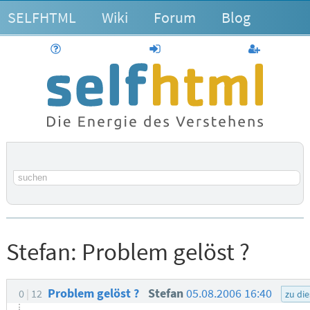
SELFHTML
Wiki
Forum
Blog
Hilfe
anmelden
Benutzerk
Suchbegriff
Stefan:
Problem gelöst ?
Problem gelöst ?
Stefan
05.08.2006 16:40
0
12
zu di