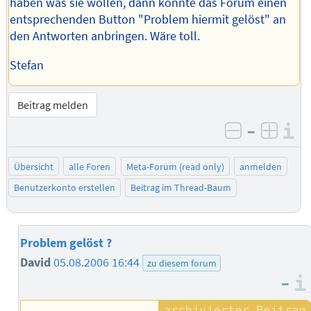
haben was sie wollen, dann könnte das Forum einen
entsprechenden Button "Problem hiermit gelöst" an
den Antworten anbringen. Wäre toll.
Stefan
Beitrag melden
–
I
negativ be
posit
Übersicht
alle Foren
Meta-Forum (read only)
anmelden
Benutzerkonto erstellen
Beitrag im Thread-Baum
Problem gelöst ?
David
05.08.2006 16:44
zu diesem forum
–