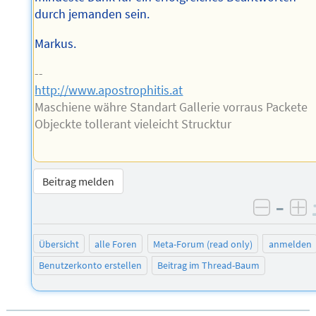
durch jemanden sein.
Markus.
--
http://www.apostrophitis.at
Maschiene währe Standart Gallerie vorraus Packete
Objeckte tollerant vieleicht Strucktur
Beitrag melden
–
negati
po
Übersicht
alle Foren
Meta-Forum (read only)
anmelden
Benutzerkonto erstellen
Beitrag im Thread-Baum