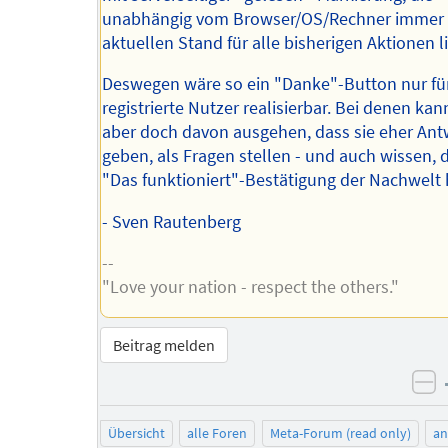
unabhängig vom Browser/OS/Rechner immer
aktuellen Stand für alle bisherigen Aktionen li
Deswegen wäre so ein "Danke"-Button nur fü
registrierte Nutzer realisierbar. Bei denen ka
aber doch davon ausgehen, dass sie eher An
geben, als Fragen stellen - und auch wissen, 
"Das funktioniert"-Bestätigung der Nachwelt h
- Sven Rautenberg
--
"Love your nation - respect the others."
Beitrag melden
ne
Übersicht
alle Foren
Meta-Forum (read only)
a