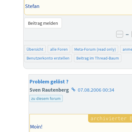
Stefan
Beitrag melden
–
neg
Übersicht
alle Foren
Meta-Forum (read only)
anme
Benutzerkonto erstellen
Beitrag im Thread-Baum
Problem gelöst ?
Homepage
Sven Rautenberg
07.08.2006 00:34
des
zu diesem forum
Autors
Moin!