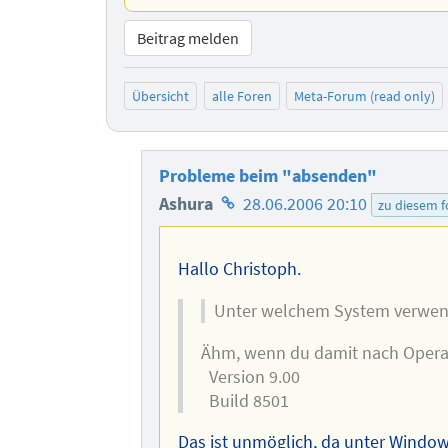
Beitrag melden
Übersicht
alle Foren
Meta-Forum (read only)
Probleme beim "absenden"
Homepage
Ashura
28.06.2006 20:10
zu diesem 
des
Autors
Hallo Christoph.
Unter welchem System verwende
Ähm, wenn du damit nach Opera f
Version 9.00
Build 8501
Das ist unmöglich, da unter Windo