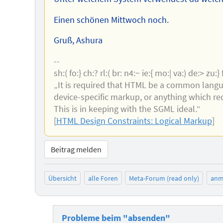
Einen schönen Mittwoch noch.
Gruß, Ashura
--
sh:( fo:} ch:? rl:( br: n4:~ ie:{ mo:| va:) de:> zu:} fl:
„It is required that HTML be a common langu
device-specific markup, or anything which req
This is in keeping with the SGML ideal.“
[
HTML Design Constraints: Logical Markup
]
Beitrag melden
Übersicht
alle Foren
Meta-Forum (read only)
anm
Probleme beim "absenden"