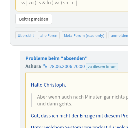
ss:| zu:) ls:& fo:) va:) sh:| rl:|
Beitrag melden
Übersicht
alle Foren
Meta-Forum (read only)
anmelde
Probleme beim "absenden"
Homepage
Ashura
28.06.2006 20:00
zu diesem forum
des
Autors
Hallo Christoph.
Aber wenn auch nach Minuten gar nichts p
und dann gehts.
Gut, dass ich nicht der Einzige mit diesem Pro
Unter welchem System verwendest du welchen