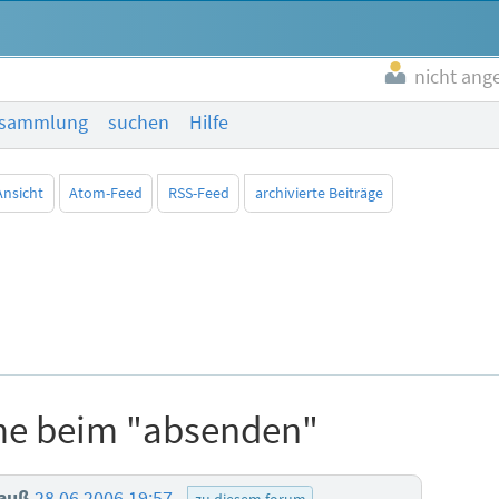
nicht ang
esammlung
suchen
Hilfe
Ansicht
Atom-Feed
RSS-Feed
archivierte Beiträge
me beim "absenden"
nauß
28.06.2006 19:57
zu diesem forum