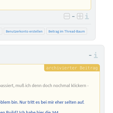
–
Informa
negativ bewerten
positiv bewe
n
Benutzerkonto erstellen
Beitrag im Thread-Baum
–
Info
assiert, muß ich denn doch nochmal klickern -
blem bin. Nur tritt es bei mir eher selten auf.
 Build? Ich habe hier die 344.