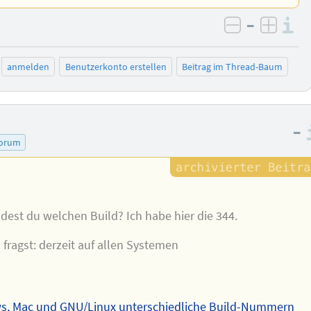
–
I
negativ be
posit
anmelden
Benutzerkonto erstellen
Beitrag im Thread-Baum
–
forum
st du welchen Build? Ich habe hier die 344.
ragst: derzeit auf allen Systemen
ws, Mac und GNU/Linux unterschiedliche Build-Nummern