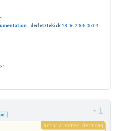
3
kumentation
derletztekick
29.06.2006 00:03
:31
–
Informa
rum