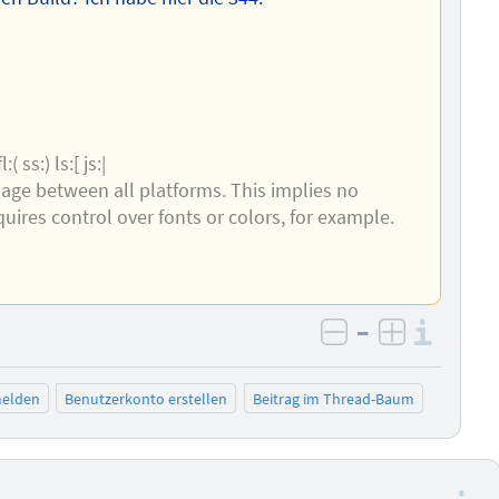
( ss:) ls:[ js:|
age between all platforms. This implies no
uires control over fonts or colors, for example.
–
Info
negativ bewer
positiv b
elden
Benutzerkonto erstellen
Beitrag im Thread-Baum