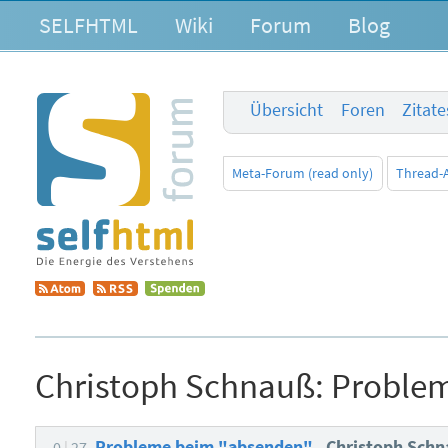
SELFHTML
Wiki
Forum
Blog
Übersicht
Foren
Zitat
Meta-Forum (read only)
Thread-
Christoph Schnauß:
Proble
Probleme beim "absenden"
Christoph Sch
0
27