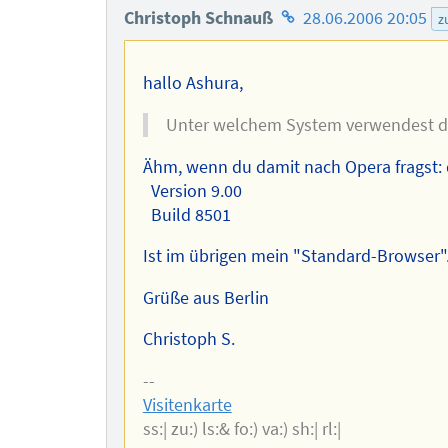
Homepage
Christoph Schnauß
28.06.2006 20:05
z
des
Autors
hallo Ashura,
Unter welchem System verwendest du 
Ähm, wenn du damit nach Opera fragst: 
Version 9.00
Build 8501
Ist im übrigen mein "Standard-Browser"
Grüße aus Berlin
Christoph S.
--
Visitenkarte
ss:| zu:) ls:& fo:) va:) sh:| rl:|