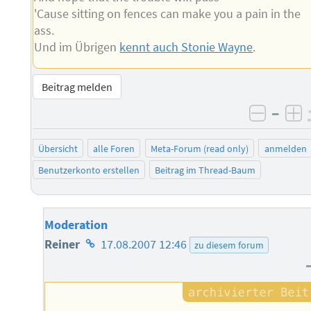
'Cause sitting on fences can make you a pain in the
ass.
Und im Übrigen
kennt auch Stonie Wayne
.
Beitrag melden
–
negati
po
Übersicht
alle Foren
Meta-Forum (read only)
anmelden
Benutzerkonto erstellen
Beitrag im Thread-Baum
Moderation
Homepage
Reiner
17.08.2007 12:46
zu diesem forum
des
Autors