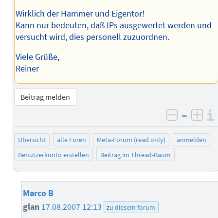
Wirklich der Hammer und Eigentor!
Kann nur bedeuten, daß IPs ausgewertet werden und
versucht wird, dies personell zuzuordnen.
Viele Grüße,
Reiner
Beitrag melden
–
negativ 
posi
Übersicht
alle Foren
Meta-Forum (read only)
anmelden
Benutzerkonto erstellen
Beitrag im Thread-Baum
Marco B
glan
17.08.2007 12:13
zu diesem forum