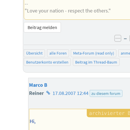
--
"Love your nation - respect the others."
Beitrag melden
–
neg
Übersicht
alle Foren
Meta-Forum (read only)
anme
Benutzerkonto erstellen
Beitrag im Thread-Baum
Marco B
Homepage
Reiner
17.08.2007 12:44
zu diesem forum
des
Autors
Hi,