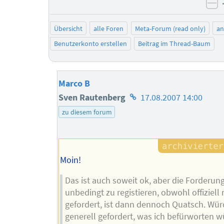
ne
Übersicht
alle Foren
Meta-Forum (read only)
a
Benutzerkonto erstellen
Beitrag im Thread-Baum
Marco B
Homepage
Sven Rautenberg
17.08.2007 14:00
des
zu diesem forum
Autors
Moin!
Das ist auch soweit ok, aber die Forderung
unbedingt zu registieren, obwohl offiziell 
gefordert, ist dann dennoch Quatsch. Wür
generell gefordert, was ich befürworten w