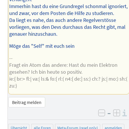
Immerhin hast du eine Grundregel schonmal ignoriert,
und zwar, vor dem Posten die Hilfe zu studieren.
Da liegt es nahe, das auch andere Regelverstösse
vorliegen, was den Devs durchaus das Recht gibt, mal
genauer hinzuschaun.
Möge das "Self" mit euch sein
--
Fragt ein Atom das andere: Hast du mein Elektron
gesehen? Ich bin heute so positiv.
ie:{ br:> fl:| va:| ls:& fo:{ rl:( n4:{ de:] ss:) ch:? js:| mo:) sh:(
zu:)
Beitrag melden
–
negativ 
posi
Übersicht
alle Foren
Meta-Forum (read only)
anmelden