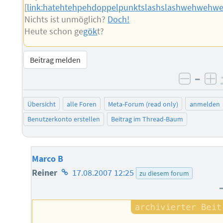
[
link:hatehtehpehdoppelpunktslashslashwehwehw
Nichts ist unmöglich?
Doch!
Heute schon ge
gök
t?
Beitrag melden
–
negati
po
Übersicht
alle Foren
Meta-Forum (read only)
anmelden
Benutzerkonto erstellen
Beitrag im Thread-Baum
Marco B
Homepage
Reiner
17.08.2007 12:25
zu diesem forum
des
Autors