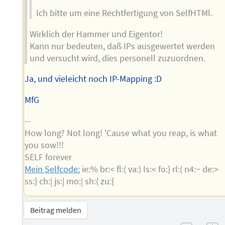
Ich bitte um eine Rechtfertigung von SelfHTMl.
Wirklich der Hammer und Eigentor!
Kann nur bedeuten, daß IPs ausgewertet werden
und versucht wird, dies personell zuzuordnen.
Ja, und vieleicht noch IP-Mapping :D
MfG
--
How long? Not long! 'Cause what you reap, is what
you sow!!!
SELF forever
Mein Selfcode:
ie:% br:< fl:( va:) ls:< fo:} rl:( n4:~ de:>
ss:} ch:| js:| mo:| sh:( zu:{
Beitrag melden