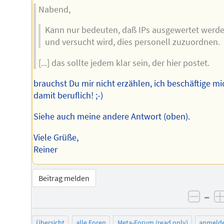
Nabend,
Kann nur bedeuten, daß IPs ausgewertet werd
und versucht wird, dies personell zuzuordnen.
[...] das sollte jedem klar sein, der hier postet.
brauchst Du mir nicht erzählen, ich beschäftige mi
damit beruflich! ;-)
Siehe auch meine andere Antwort (oben).
Viele Grüße,
Reiner
Beitrag melden
–
negat
Übersicht
alle Foren
Meta-Forum (read only)
anmeld