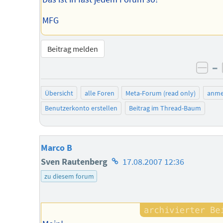
MFG
Beitrag melden
–
neg
Übersicht
alle Foren
Meta-Forum (read only)
anme
Benutzerkonto erstellen
Beitrag im Thread-Baum
Marco B
Homepage
Sven Rautenberg
17.08.2007 12:36
des
zu diesem forum
Autors