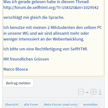
Was ich gerade gelesen habe in diesem Thread:
http://forum.de.selfhtml.org/?t=158325&m=1029542
verschlägt mir gleich die Sprache.
Ich benutze mit meinen 2 Mitstudenten den selben PC
in unserer WG und wir sind allesamt mehr oder
weniger interessiert an der Webentwicklung.
Ich bitte um eine Rechtfertigung von SelfHTMl.
Mit freundlichen Grüssen
Marco Blosca
Beitrag melden
–
I
negativ be
posit
Übersicht
alle Foren
Meta-Forum (read only)
anmelden