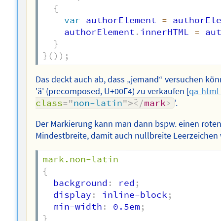
{
var
 authorElement 
=
 authorEl
    authorElement
.
innerHTML 
=
 au
}
}
(
)
)
;
Das deckt auch ab, dass „jemand“ versuchen könn
'ä' (precomposed, U+00E4) zu verkaufen [
qa-html
class
=
"
non-latin
"
>
</
mark
>
'.
Der Markierung kann man dann bspw. einen roten
Mindestbreite, damit auch nullbreite Leerzeichen 
mark.non-latin
{
  background
:
 red
;
  display
:
 inline-block
;
  min-width
:
 0.5em
;
}