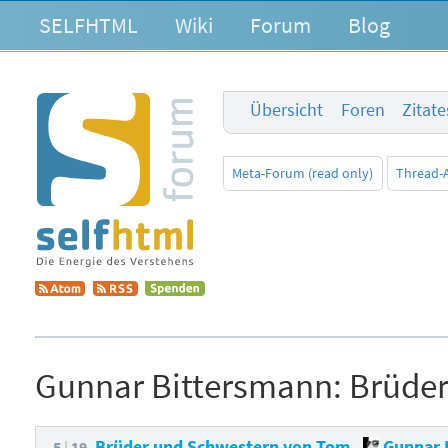
SELFHTML
Wiki
Forum
Blog
Übersicht
Foren
Zitat
Meta-Forum (read only)
Thread-
Gunnar Bittersmann:
Brüder
Brüder und Schwestern von Tom
Gunnar 
5
19