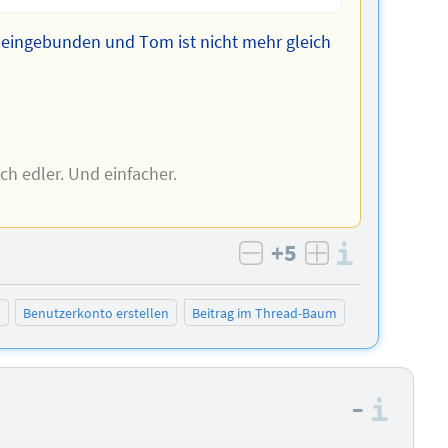
t eingebunden und Tоm ist nicht mehr gleich
och edler. Und einfacher.
+5
Informa
negativ bewerten
positiv bewe
n
Benutzerkonto erstellen
Beitrag im Thread-Baum
–
Info