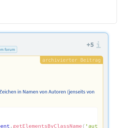
+5
Informa
sem forum
n Zeichen in Namen von Autoren (jenseits von
ment
.
getElementsByClassName
(
'author'
)
,
 i 