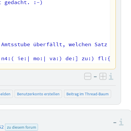
 gedacht. :-)  

 Amtsstube überfällt, welchen Satz kann e
–
Info
negativ bewer
positiv b
elden
Benutzerkonto erstellen
Beitrag im Thread-Baum
–
I
52
zu diesem forum