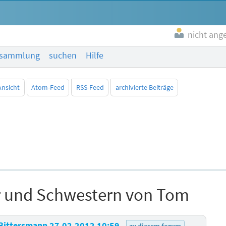
nicht ang
esammlung
suchen
Hilfe
Ansicht
Atom-Feed
RSS-Feed
archivierte Beiträge
 und Schwestern von Tom
Bittersmann
27.02.2012 10:59
zu diesem forum