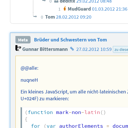
dedlfix
29.02.2012 08:48
0
MudGuard
01.03.2012 21:36
1
Tom
28.02.2012 09:20
0
Brüder und Schwestern von Tom
Meta
Homepage
Gunnar Bittersmann
27.02.2012 10:59
zu die
des
Autors
@@alle:
nuqneH
Ein kleines JavaScript, um alle nicht-lateinische
U+024F) zu markieren:
(
function
 mark
-
non
-
latin
(
)
{
for
(
var
 authorElements 
=
 docu