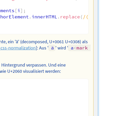
ements
[
i
]
;
thorElement
.
innerHTML
.
replace
(
/
([^ -ɏ]+)
/
te, ein 'ä' (decomposed, U+0061 U+0308) als
-css-normalization
]: Aus '
ä
' wird '
a
<
mark
 Hintergrund verpassen. Und eine
wie U+2060 visualisiert werden: