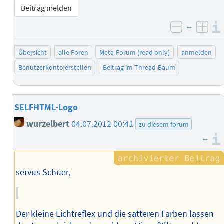
Beitrag melden
–
negativ 
posi
Übersicht
alle Foren
Meta-Forum (read only)
anmelden
Benutzerkonto erstellen
Beitrag im Thread-Baum
SELFHTML-Logo
wurzelbert
04.07.2012 00:41
zu diesem forum
–
servus Schuer,
Der kleine Lichtreflex und die satteren Farben lassen