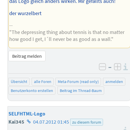
das Logo gleich anders wirken. Mir gefällts auch!
der wurzelbert
--
"The depressing thing about tennis is that no matter
how good I get, I´ll never be as good as a wall."
Beitrag melden
–
negativ 
posi
Übersicht
alle Foren
Meta-Forum (read only)
anmelden
Benutzerkonto erstellen
Beitrag im Thread-Baum
SELFHTML-Logo
Homepage
Kai345
04.07.2012 01:45
zu diesem forum
des