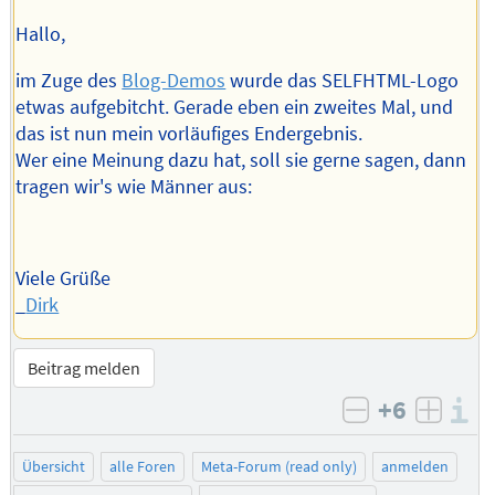
Hallo,
im Zuge des
Blog-Demos
wurde das SELFHTML-Logo
etwas aufgebitcht. Gerade eben ein zweites Mal, und
das ist nun mein vorläufiges Endergebnis.
Wer eine Meinung dazu hat, soll sie gerne sagen, dann
tragen wir's wie Männer aus:
Viele Grüße
_
Dirk
Beitrag melden
+6
I
negativ bew
posit
Übersicht
alle Foren
Meta-Forum (read only)
anmelden