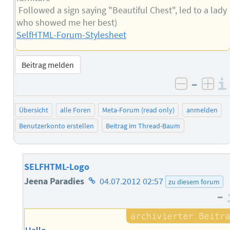
Followed a sign saying "Beautiful Chest", led to a lady
who showed me her best)
SelfHTML-Forum-Stylesheet
Beitrag melden
–
negativ 
posi
Übersicht
alle Foren
Meta-Forum (read only)
anmelden
Benutzerkonto erstellen
Beitrag im Thread-Baum
SELFHTML-Logo
Homepage
Jeena Paradies
04.07.2012 02:57
zu diesem forum
–
des
Autors