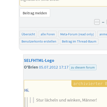
Beitrag melden
–
neg
Übersicht
alle Foren
Meta-Forum (read only)
anme
Benutzerkonto erstellen
Beitrag im Thread-Baum
SELFHTML-Logo
O'Brien
05.07.2012 17:17
zu diesem forum
Hi.
Stur lächeln und winken, Männer!