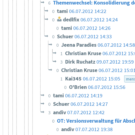
Themenwechsel: Konsolidierung 
6
tami
06.07.2012 14:22
0
dedlfix
06.07.2012 14:24
0
tami
06.07.2012 14:26
0
Schuer
06.07.2012 14:33
0
Jeena Paradies
06.07.2012 14:58
0
Christian Kruse
06.07.2012 15
1
Dirk Ruchatz
09.07.2012 19:59
3
Christian Kruse
06.07.2012 15:0
0
Kai345
06.07.2012 15:05
1
mens
O'Brien
06.07.2012 15:56
0
tami
06.07.2012 14:19
0
Schuer
06.07.2012 14:27
0
andiv
07.07.2012 12:42
3
OT: Versionsverwaltung für Absc
0
andiv
07.07.2012 19:38
0