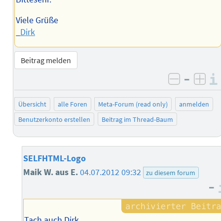
Viele Grüße
_
Dirk
Beitrag melden
–
negativ 
posi
Übersicht
alle Foren
Meta-Forum (read only)
anmelden
Benutzerkonto erstellen
Beitrag im Thread-Baum
SELFHTML-Logo
Maik W. aus E.
04.07.2012 09:32
zu diesem forum
–
Tach auch Dirk,