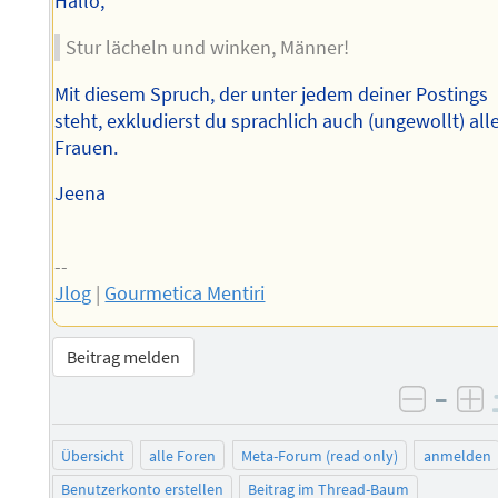
Hallo,
Stur lächeln und winken, Männer!
Mit diesem Spruch, der unter jedem deiner Postings
steht, exkludierst du sprachlich auch (ungewollt) all
Frauen.
Jeena
--
Jlog
|
Gourmetica Mentiri
Beitrag melden
–
negati
po
Übersicht
alle Foren
Meta-Forum (read only)
anmelden
Benutzerkonto erstellen
Beitrag im Thread-Baum