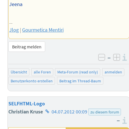
Jeena
--
Jlog
|
Gourmetica Mentiri
Beitrag melden
–
negativ 
posi
Übersicht
alle Foren
Meta-Forum (read only)
anmelden
Benutzerkonto erstellen
Beitrag im Thread-Baum
SELFHTML-Logo
Homepage
Christian Kruse
04.07.2012 00:09
zu diesem forum
–
des
Autors