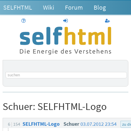
SELFHTML
Wiki
Forum
Blog
Hilfe
anmelden
Benutzerk
Suchbegriff
Schuer:
SELFHTML-Logo
SELFHTML-Logo
Schuer
03.07.2012 23:54
6
154
zu d