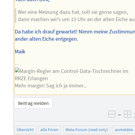
Wer eine Meinung dazu hat, soll sie gerne sagen,
dann machen wir's um 15 Uhr an der alten Eiche au
Da habe ich drauf gewartet! Nimm meine Zustimmu
ander alten Eiche entgegen.
Maik
--
Mehr margin! Sag ich ja immer...
Beitrag melden
–
negati
po
Übersicht
alle Foren
Meta-Forum (read only)
anmelden