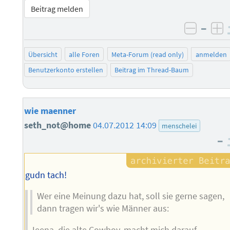
Beitrag melden
–
negati
po
Übersicht
alle Foren
Meta-Forum (read only)
anmelden
Benutzerkonto erstellen
Beitrag im Thread-Baum
wie maenner
seth_not@home
04.07.2012 14:09
menschelei
–
gudn tach!
Wer eine Meinung dazu hat, soll sie gerne sagen,
dann tragen wir's wie Männer aus:
Jeena, die alte Cowboy, macht mich darauf