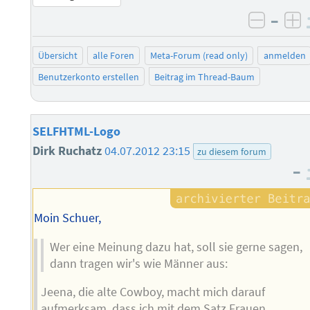
–
negati
po
Übersicht
alle Foren
Meta-Forum (read only)
anmelden
Benutzerkonto erstellen
Beitrag im Thread-Baum
SELFHTML-Logo
Dirk Ruchatz
04.07.2012 23:15
zu diesem forum
–
Moin Schuer,
Wer eine Meinung dazu hat, soll sie gerne sagen,
dann tragen wir's wie Männer aus:
Jeena, die alte Cowboy, macht mich darauf
aufmerksam, dass ich mit dem Satz Frauen