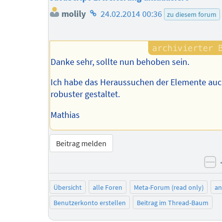
Homepage
molily
24.02.2014 00:36
zu diesem forum
des
Autors
Danke sehr, sollte nun behoben sein.
Ich habe das Heraussuchen der Elemente au
robuster gestaltet.
Mathias
Beitrag melden
ne
Übersicht
alle Foren
Meta-Forum (read only)
a
Benutzerkonto erstellen
Beitrag im Thread-Baum