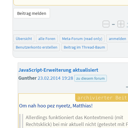
Beitrag melden
–
negati
po
Übersicht
alle Foren
Meta-Forum (read only)
anmelden
Benutzerkonto erstellen
Beitrag im Thread-Baum
JavaScript-Erweiterung aktualisiert
Gunther
23.02.2014 19:28
zu diesem forum
Om nah hoo pez nyeetz, Matthias!
Allerdings funktioniert das Kontextmenü (mit
Rechtsklick) bei mir aktuell nicht (getestet mit 