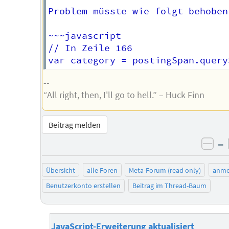
Problem müsste wie folgt behoben
~~~javascript

// In Zeile 166  

--
“All right, then, I'll go to hell.” – Huck Finn
Beitrag melden
–
neg
Übersicht
alle Foren
Meta-Forum (read only)
anme
Benutzerkonto erstellen
Beitrag im Thread-Baum
JavaScript-Erweiterung aktualisiert