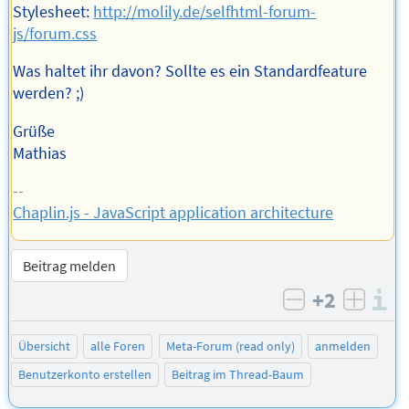
Stylesheet:
http://molily.de/selfhtml-forum-
js/forum.css
Was haltet ihr davon? Sollte es ein Standardfeature
werden? ;)
Grüße
Mathias
--
Chaplin.js - JavaScript application architecture
Beitrag melden
+2
I
negativ bew
posit
Übersicht
alle Foren
Meta-Forum (read only)
anmelden
Benutzerkonto erstellen
Beitrag im Thread-Baum