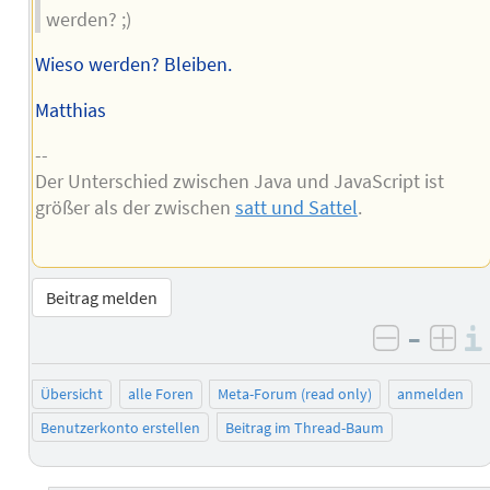
werden? ;)
Wieso werden? Bleiben.
Matthias
--
Der Unterschied zwischen Java und JavaScript ist
größer als der zwischen
satt und Sattel
.
Beitrag melden
–
negativ 
posi
Übersicht
alle Foren
Meta-Forum (read only)
anmelden
Benutzerkonto erstellen
Beitrag im Thread-Baum