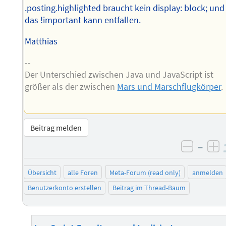
.posting.highlighted braucht kein display: block; und
das !important kann entfallen.
Matthias
--
Der Unterschied zwischen Java und JavaScript ist
größer als der zwischen
Mars und Marschflugkörper
.
Beitrag melden
–
negati
po
Übersicht
alle Foren
Meta-Forum (read only)
anmelden
Benutzerkonto erstellen
Beitrag im Thread-Baum