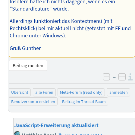
Insofern hätte ich nichts dagegen, wenn es ein
"Standardfeature" würde.
Allerdings funktioniert das Kontextmenü (mit
Rechtsklick) bei mir aktuell nicht (getestet mit FF und
Chrome unter Windows).
Gruß Gunther
Beitrag melden
–
negativ 
posi
Übersicht
alle Foren
Meta-Forum (read only)
anmelden
Benutzerkonto erstellen
Beitrag im Thread-Baum
JavaScript-Erweiterung aktualisiert
Homepage