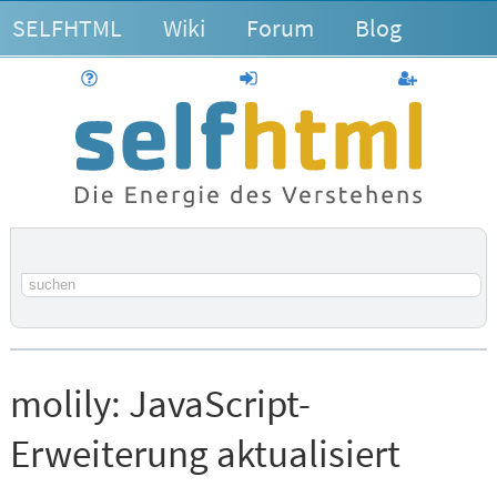
SELFHTML
Wiki
Forum
Blog
Hilfe
anmelden
Benutzerk
Suchbegriff
molily:
JavaScript-
Erweiterung aktualisiert