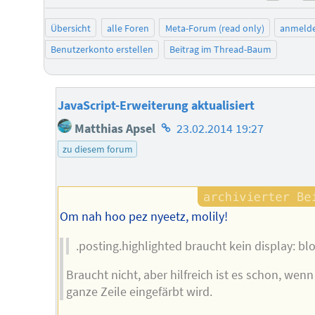
negat
Übersicht
alle Foren
Meta-Forum (read only)
anmeld
Benutzerkonto erstellen
Beitrag im Thread-Baum
JavaScript-Erweiterung aktualisiert
Homepage
Matthias Apsel
23.02.2014 19:27
des
zu diesem forum
Autors
Om nah hoo pez nyeetz, molily!
.posting.highlighted braucht kein display: blo
Braucht nicht, aber hilfreich ist es schon, wenn
ganze Zeile eingefärbt wird.