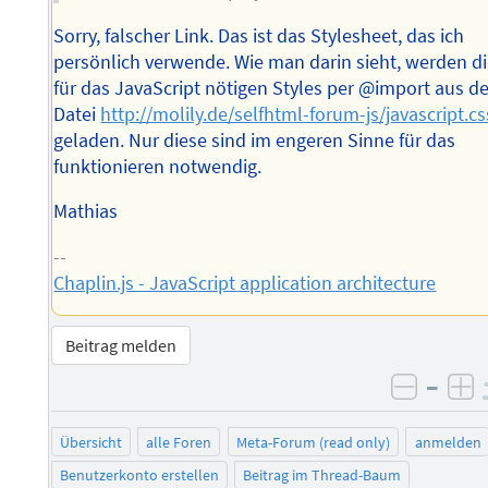
Sorry, falscher Link. Das ist das Stylesheet, das ich
persönlich verwende. Wie man darin sieht, werden d
für das JavaScript nötigen Styles per @import aus de
Datei
http://molily.de/selfhtml-forum-js/javascript.cs
geladen. Nur diese sind im engeren Sinne für das
funktionieren notwendig.
Mathias
--
Chaplin.js - JavaScript application architecture
Beitrag melden
–
negati
po
Übersicht
alle Foren
Meta-Forum (read only)
anmelden
Benutzerkonto erstellen
Beitrag im Thread-Baum