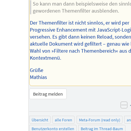
So kann man dann beispielsweise den sinnl
gewordenen Themenfilter ausblenden.
Der Themenfilter ist nicht sinnlos, er wird per
Progressive Enhancement mit JavaScript-Log
versehen. Es gibt dann keinen Reload, sonder
aktuelle Dokument wird gefiltert – genau wie 
Wahl von »Filtere nach Themenbereich« aus
Kontextmenü.
Grüße
Mathias
Beitrag melden
ne
Übersicht
alle Foren
Meta-Forum (read only)
a
Benutzerkonto erstellen
Beitrag im Thread-Baum