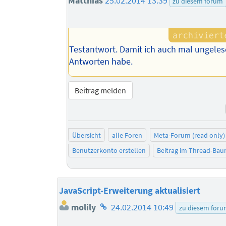
Matthias
25.02.2014 13:39
zu diesem forum
Testantwort. Damit ich auch mal ungele
Antworten habe.
Beitrag melden
Übersicht
alle Foren
Meta-Forum (read only)
Benutzerkonto erstellen
Beitrag im Thread-Ba
JavaScript-Erweiterung aktualisiert
Homepage
molily
24.02.2014 10:49
zu diesem for
des