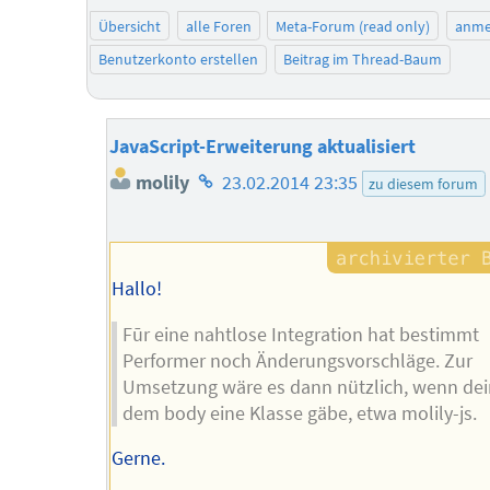
Übersicht
alle Foren
Meta-Forum (read only)
anme
Benutzerkonto erstellen
Beitrag im Thread-Baum
JavaScript-Erweiterung aktualisiert
Homepage
molily
23.02.2014 23:35
zu diesem forum
des
Autors
Hallo!
Fūr eine nahtlose Integration hat bestimmt
Performer noch Änderungsvorschläge. Zur
Umsetzung wäre es dann nützlich, wenn dein
dem body eine Klasse gäbe, etwa molily-js.
Gerne.