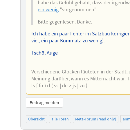
habe das Gefühl gehabt, dass der irgendw
ein wenig
"vorgenommen".
Bitte gegenlesen. Danke.
Ich habe ein paar Fehler im Satzbau korrigier
viel, ein paar Kommata zu wenig).
Tschö, Auge
--
Verschiedene Glocken läuteten in der Stadt, 
Meinung darüber, wann es Mitternacht war. Terr
ls:[ fo:) rl:( ss:| de:> js:| zu:}
Beitrag melden
Übersicht
alle Foren
Meta-Forum (read only)
anm