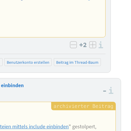
+2
Informa
negativ bewerten
positiv bewe
n
Benutzerkonto erstellen
Beitrag im Thread-Baum
e einbinden
–
Info
teien mittels include einbinden
" gestolpert,