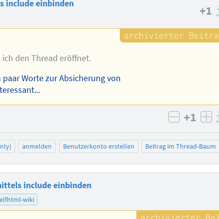
ls include einbinden
+1
ich den Thread eröffnet.
in paar Worte zur Absicherung von
eressant...
+1
negativ 
po
nly)
anmelden
Benutzerkonto erstellen
Beitrag im Thread-Baum
ittels include einbinden
elfhtml-wiki