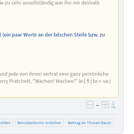
ie zu sehr unvollständig war ihn mir deshalb
t (ein paar Worte an der falschen Stelle bzw. zu
und jede von ihnen vertrat eine ganz persönliche
y Pratchett, "Wachen! Wachen!" ie:{ fl:| br:> va:)
–
Info
negativ bewer
positiv b
elden
Benutzerkonto erstellen
Beitrag im Thread-Baum