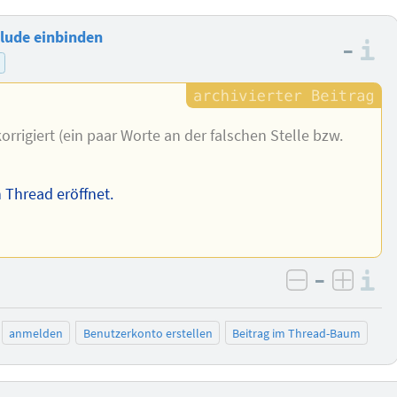
clude einbinden
–
I
orrigiert (ein paar Worte an der falschen Stelle bzw.
 Thread eröffnet.
–
I
negativ be
posit
anmelden
Benutzerkonto erstellen
Beitrag im Thread-Baum