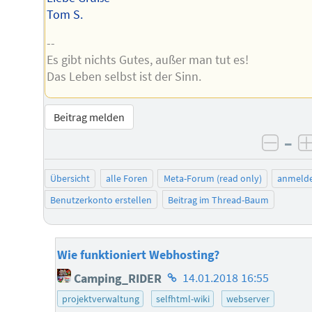
Tom S.
--
Es gibt nichts Gutes, außer man tut es!
Das Leben selbst ist der Sinn.
Beitrag melden
–
negat
Übersicht
alle Foren
Meta-Forum (read only)
anmeld
Benutzerkonto erstellen
Beitrag im Thread-Baum
Wie funktioniert Webhosting?
Homepage
Camping_RIDER
14.01.2018 16:55
des
projektverwaltung
selfhtml-wiki
webserver