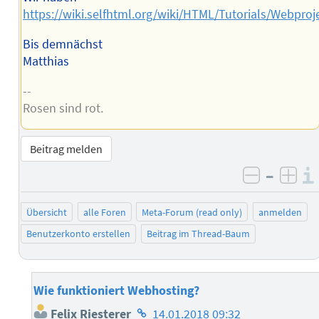
https://wiki.selfhtml.org/wiki/HTML/Tutorials/Webproj
Bis demnächst
Matthias
--
Rosen sind rot.
Beitrag melden
–
negativ 
posi
Übersicht
alle Foren
Meta-Forum (read only)
anmelden
Benutzerkonto erstellen
Beitrag im Thread-Baum
Wie funktioniert Webhosting?
Homepage
Felix Riesterer
14.01.2018 09:32