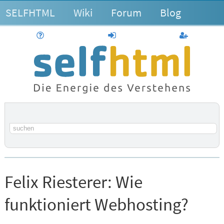
SELFHTML
Wiki
Forum
Blog
Hilfe
anmelden
Benutzerk
Suchbegriff
Felix Riesterer:
Wie
funktioniert Webhosting?