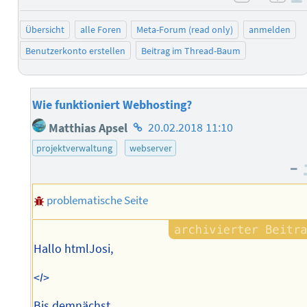
negativ 
posi
Übersicht
alle Foren
Meta-Forum (read only)
anmelden
Benutzerkonto erstellen
Beitrag im Thread-Baum
Wie funktioniert Webhosting?
Homepage
Matthias Apsel
20.02.2018 11:10
des
projektverwaltung
webserver
Autors
–
problematische Seite
Hallo htmlJosi,
<
I
>
Bis demnächst