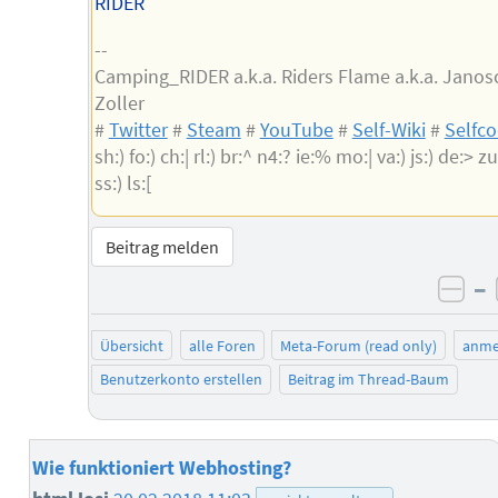
RIDER
--
Camping_RIDER a.k.a. Riders Flame a.k.a. Janos
Zoller
#
Twitter
#
Steam
#
YouTube
#
Self-Wiki
#
Selfc
sh:) fo:) ch:| rl:) br:^ n4:? ie:% mo:| va:) js:) de:> zu:
ss:) ls:[
Beitrag melden
–
neg
Übersicht
alle Foren
Meta-Forum (read only)
anme
Benutzerkonto erstellen
Beitrag im Thread-Baum
Wie funktioniert Webhosting?