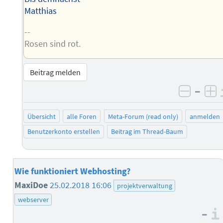
Matthias
--
Rosen sind rot.
Beitrag melden
–
negati
po
Übersicht
alle Foren
Meta-Forum (read only)
anmelden
Benutzerkonto erstellen
Beitrag im Thread-Baum
Wie funktioniert Webhosting?
MaxiDoe
25.02.2018 16:06
projektverwaltung
webserver
–