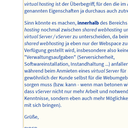
virtual hosting
ist der Überbegriff, für den die im 
genannten Eigenschaften ja durchaus auch zutre
Sinn könnte es machen,
innerhalb
des Bereich
hosting
nochmal zwischen
shared webhosting
u
virtual Server / vServer
zu unterscheiden, da bei
shared webhosting
ja eben nur der Webspace zu
Verfügung gestellt wird, insbesondere also kein
"Verwaltungsaufgaben" (Serversicherheit,
Softwareinstallation, Instandhaltung ...) anfallen
während beim Anmieten eines
virtual Server
für
gewöhnlich der Kunde selbst für die Webumge
sorgen muss (bzw. kann - wenn man betonen wil
dass
vServer
nicht nur mehr Arbeit und notwend
Kenntnisse, sondern eben auch mehr Möglichke
mit sich bringen).
Grüße,