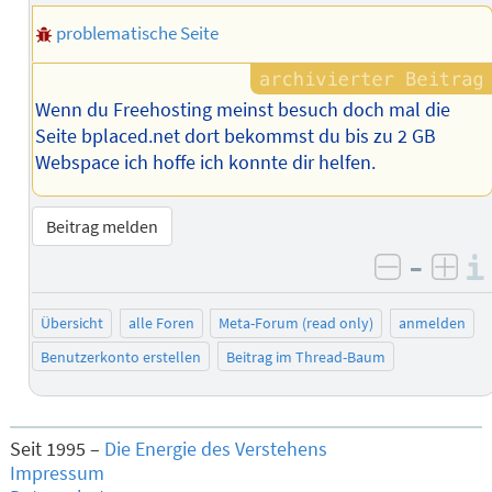
problematische Seite
Wenn du Freehosting meinst besuch doch mal die
Seite bplaced.net dort bekommst du bis zu 2 GB
Webspace ich hoffe ich konnte dir helfen.
Beitrag melden
–
negativ 
posi
Übersicht
alle Foren
Meta-Forum (read only)
anmelden
Benutzerkonto erstellen
Beitrag im Thread-Baum
Seit 1995 –
Die Energie des Verstehens
Impressum