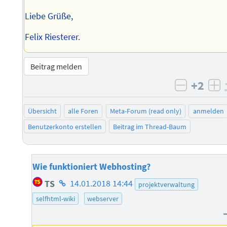
Liebe Grüße,
Felix Riesterer.
Beitrag melden
+2
negativ 
po
Übersicht
alle Foren
Meta-Forum (read only)
anmelden
Benutzerkonto erstellen
Beitrag im Thread-Baum
Wie funktioniert Webhosting?
Homepage
TS
14.01.2018 14:44
projektverwaltung
des
selfhtml-wiki
webserver
Autors