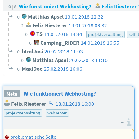
Wie funktioniert Webhosting?
Felix Riesterer
0
8
Matthias Apsel
13.01.2018 22:32
0
Felix Riesterer
14.01.2018 09:32
2
TS
14.01.2018 14:44
0
projektverwaltung
selfh
Camping_RIDER
14.01.2018 16:55
0
htmlJosi
20.02.2018 11:03
0
Matthias Apsel
20.02.2018 11:10
0
MaxiDoe
25.02.2018 16:06
0
Wie funktioniert Webhosting?
Meta
Homepage
Felix Riesterer
13.01.2018 16:00
des
projektverwaltung
webserver
Autors
–
I
problematische Seite