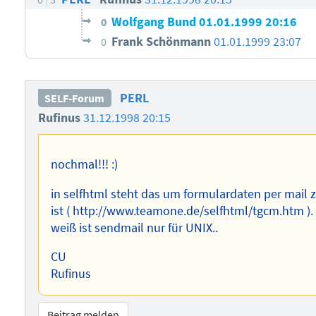
Wolfgang Bund
01.01.1999 20:16
0
Frank Schönmann
01.01.1999 23:07
0
PERL
SELF-Forum
Rufinus
31.12.1998 20:15
nochmal!!! :)
in selfhtml steht das um formulardaten per mail
ist ( http://www.teamone.de/selfhtml/tgcm.htm ). 
weiß ist sendmail nur für UNIX..
CU
Rufinus
Beitrag melden