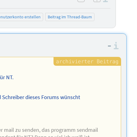
negativ bewerten
positiv bewe
nutzerkonto erstellen
Beitrag im Thread-Baum
–
Info
ür NT.
d Schreiber dieses Forums wünscht
per mail zu senden, das programm sendmail