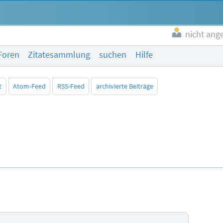
nicht ang
Foren
Zitatesammlung
suchen
Hilfe
t
Atom-Feed
RSS-Feed
archivierte Beiträge