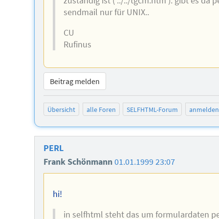
zuständig ist ( ../../tgcm.htm ). gibt es da
sendmail nur für UNIX..
CU
Rufinus
Beitrag melden
Übersicht
alle Foren
SELFHTML-Forum
anmelden
PERL
Frank Schönmann
01.01.1999 23:07
hi!
in selfhtml steht das um formulardaten 