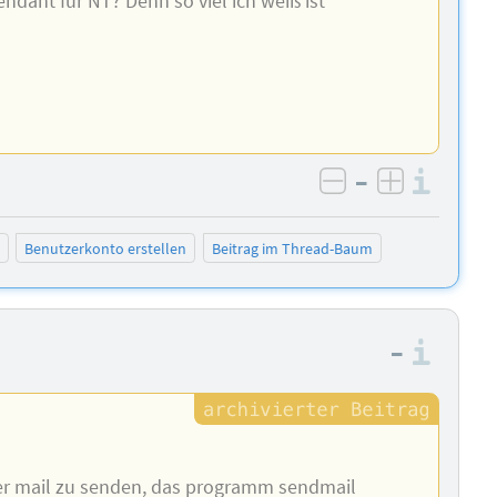
 pendant für NT? Denn so viel ich weiß ist
–
Info
negativ bewer
positiv b
Benutzerkonto erstellen
Beitrag im Thread-Baum
–
Info
per mail zu senden, das programm sendmail