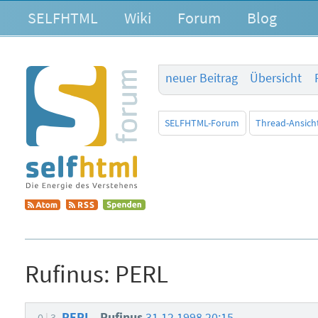
SELFHTML
Wiki
Forum
Blog
neuer Beitrag
Übersicht
SELFHTML-Forum
Thread-Ansich
Rufinus:
PERL
PERL
Rufinus
31.12.1998 20:15
0
3