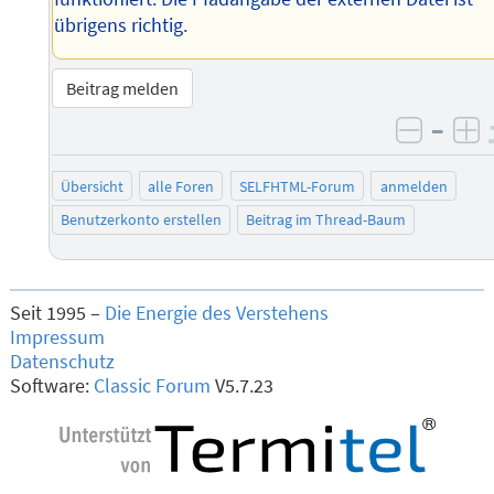
übrigens richtig.
Beitrag melden
–
negati
po
Übersicht
alle Foren
SELFHTML-Forum
anmelden
Benutzerkonto erstellen
Beitrag im Thread-Baum
Seit 1995 –
Die Energie des Verstehens
Impressum
Datenschutz
Software:
Classic Forum
V5.7.23