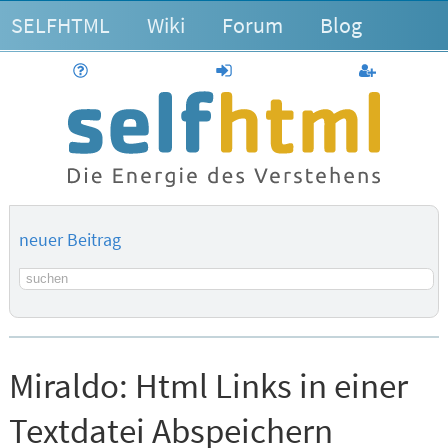
SELFHTML
Wiki
Forum
Blog
Hilfe
anmelden
Benutzerk
neuer Beitrag
Suchbegriff
Miraldo:
Html Links in einer
Textdatei Abspeichern