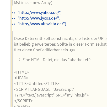
MyLinks = new Array(
»» "http://www.yahoo.de/",
»» "http://www.lycos.de/",
»» "http://www.altavista.de/")
Diese Datei enthaelt sonst nichts, die Liste der URL
ist beliebig erweiterbar. Sollte in dieser Form selbst
fuer einen Chef editierbar sein <g>.
Eine HTML-Datei, die das "abarbeitet":
<HTML>
<HEAD>
<TITLE>Untitled</TITLE>
<SCRIPT LANGUAGE="JavaScript"
TYPE="text/javascript" SRC="mylinks.js">
</SCRIPT>
</HEAD>