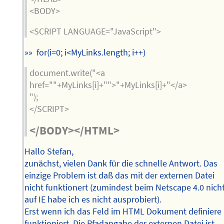
<BODY>
<SCRIPT LANGUAGE="JavaScript">
»» for(i=0; i<MyLinks.length; i++)
document.write("<a
href=""+MyLinks[i]+"">"+MyLinks[i]+"</a>
");
</SCRIPT>
</BODY></HTML>
Hallo Stefan,
zunächst, vielen Dank für die schnelle Antwort. Das
einzige Problem ist daß das mit der externen Datei
nicht funktionert (zumindest beim Netscape 4.0 nicht
auf IE habe ich es nicht ausprobiert).
Erst wenn ich das Feld im HTML Dokument definiere
funktioniert. Die Pfadangabe der externen Datei ist