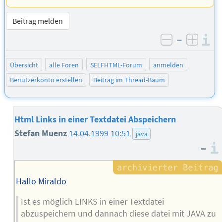
Beitrag melden
–
I
negativ be
posit
Übersicht
alle Foren
SELFHTML-Forum
anmelden
Benutzerkonto erstellen
Beitrag im Thread-Baum
Html Links in einer Textdatei Abspeichern
Stefan Muenz
14.04.1999 10:51
java
–
Hallo Miraldo
Ist es möglich LINKS in einer Textdatei
abzuspeichern und dannach diese datei mit JAVA zu