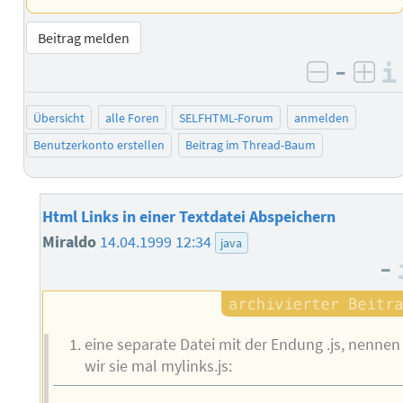
Beitrag melden
–
negativ 
posi
Übersicht
alle Foren
SELFHTML-Forum
anmelden
Benutzerkonto erstellen
Beitrag im Thread-Baum
Html Links in einer Textdatei Abspeichern
Miraldo
14.04.1999 12:34
java
–
eine separate Datei mit der Endung .js, nennen
wir sie mal mylinks.js: