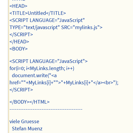
<HEAD>
<TITLE>Untitled</TITLE>
<SCRIPT LANGUAGE="JavaScript"
TYPE="text/javascript" SRC="mylinks.js">
</SCRIPT>
</HEAD>
<BODY>
<SCRIPT LANGUAGE="JavaScript">
for(i=0; i<MyLinks.length; i++)
document.write("<a
href=""+MyLinks[i]+"">"+MyLinks[i]+"</a><br>");
</SCRIPT>
</BODY></HTML>
-----------------------------------------
viele Gruesse
Stefan Muenz