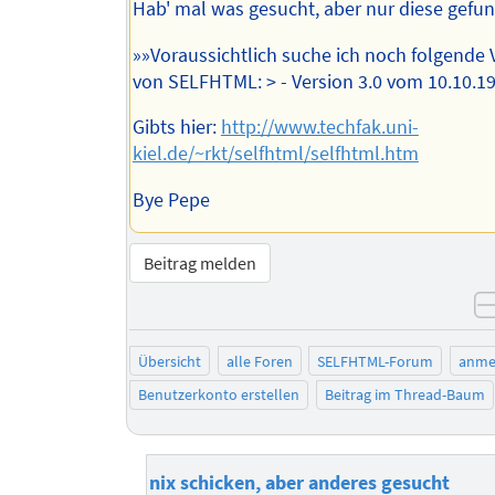
Hab' mal was gesucht, aber nur diese gefun
»»Voraussichtlich suche ich noch folgende 
von SELFHTML: > - Version 3.0 vom 10.10.1
Gibts hier:
http://www.techfak.uni-
kiel.de/~rkt/selfhtml/selfhtml.htm
Bye Pepe
Beitrag melden
Übersicht
alle Foren
SELFHTML-Forum
anme
Benutzerkonto erstellen
Beitrag im Thread-Baum
nix schicken, aber anderes gesucht