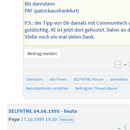
Bis danndann
PAF (patrickausfrankfurt)
P.S.: der Tipp von Dir damals mit Communitech 
goldrichtig. AE ist jetzt dort gehostet. Daher an 
Stelle noch ein mal vielen Dank.
Beitrag melden
–
neg
Übersicht
alle Foren
SELFHTML-Forum
anmelden
Benutzerkonto erstellen
Beitrag im Thread-Baum
SELFHTML 04.06.1995 - heute
Pepe
17.10.1999 19:30
historie
–