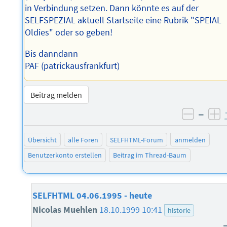
in Verbindung setzen. Dann könnte es auf der
SELFSPEZIAL aktuell Startseite eine Rubrik "SPEIAL
Oldies" oder so geben!
Bis danndann
PAF (patrickausfrankfurt)
Beitrag melden
–
negati
po
Übersicht
alle Foren
SELFHTML-Forum
anmelden
Benutzerkonto erstellen
Beitrag im Thread-Baum
SELFHTML 04.06.1995 - heute
Nicolas Muehlen
18.10.1999 10:41
historie