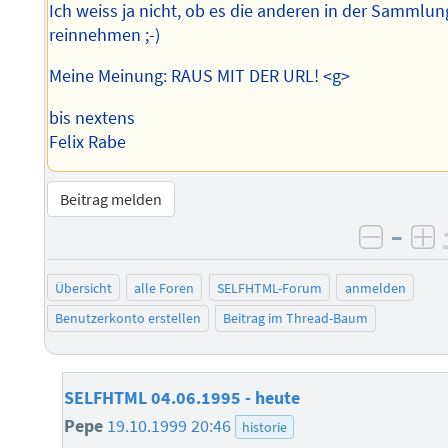
Ich weiss ja nicht, ob es die anderen in der Sammlun
reinnehmen ;-)
Meine Meinung: RAUS MIT DER URL! <g>
bis nextens
Felix Rabe
Beitrag melden
–
negati
po
Übersicht
alle Foren
SELFHTML-Forum
anmelden
Benutzerkonto erstellen
Beitrag im Thread-Baum
SELFHTML 04.06.1995 - heute
Pepe
19.10.1999 20:46
historie