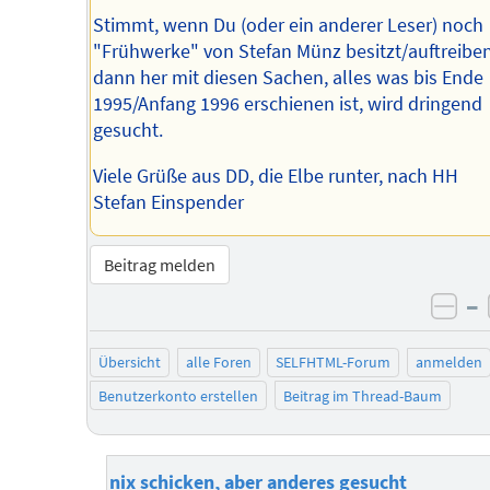
Stimmt, wenn Du (oder ein anderer Leser) noch
"Frühwerke" von Stefan Münz besitzt/auftreibe
dann her mit diesen Sachen, alles was bis Ende
1995/Anfang 1996 erschienen ist, wird dringend
gesucht.
Viele Grüße aus DD, die Elbe runter, nach HH
Stefan Einspender
Beitrag melden
–
neg
Übersicht
alle Foren
SELFHTML-Forum
anmelden
Benutzerkonto erstellen
Beitrag im Thread-Baum
nix schicken, aber anderes gesucht