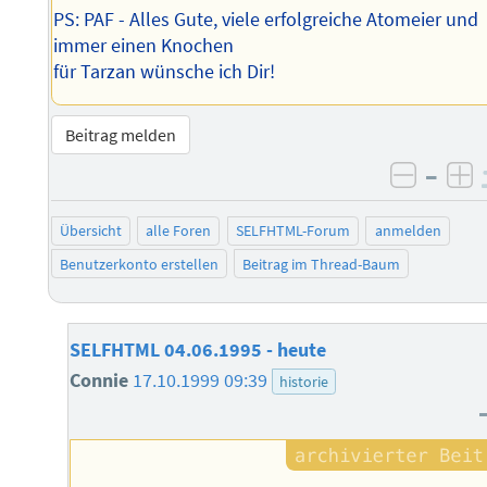
PS: PAF - Alles Gute, viele erfolgreiche Atomeier und
immer einen Knochen
für Tarzan wünsche ich Dir!
Beitrag melden
–
negati
po
Übersicht
alle Foren
SELFHTML-Forum
anmelden
Benutzerkonto erstellen
Beitrag im Thread-Baum
SELFHTML 04.06.1995 - heute
Connie
17.10.1999 09:39
historie