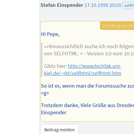
Stefan Einspender
17.10.1999 20:55
selfh
Hi Pepe,
»»Voraussichtlich suche ich noch folge
von SELFHTML: > - Version 3.0 vom 10.1
Gibts hier:
http://www.techfak.uni-
kiel.de/~rkt/selfhtml/selfhtml.htm
So ist es, wenn man die Forumssuche zu
<g>
Trotzdem danke, Viele Grüße aus Dresden
Einspender
Beitrag melden