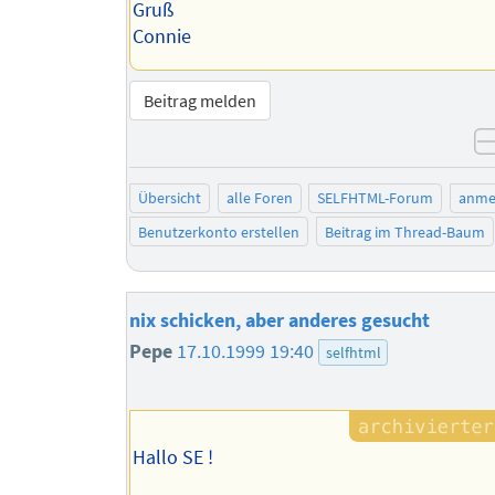
Gruß
Connie
Beitrag melden
Übersicht
alle Foren
SELFHTML-Forum
anme
Benutzerkonto erstellen
Beitrag im Thread-Baum
nix schicken, aber anderes gesucht
Pepe
17.10.1999 19:40
selfhtml
Hallo SE !