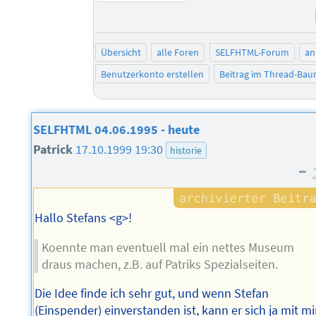
Übersicht
alle Foren
SELFHTML-Forum
an
Benutzerkonto erstellen
Beitrag im Thread-Ba
SELFHTML 04.06.1995 - heute
Patrick
17.10.1999 19:30
historie
–
Hallo Stefans <g>!
Koennte man eventuell mal ein nettes Museum
draus machen, z.B. auf Patriks Spezialseiten.
Die Idee finde ich sehr gut, und wenn Stefan
(Einspender) einverstanden ist, kann er sich ja mit mi