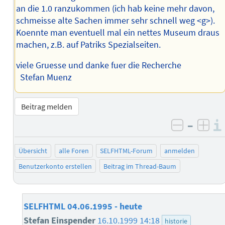
an die 1.0 ranzukommen (ich hab keine mehr davon,
schmeisse alte Sachen immer sehr schnell weg <g>).
Koennte man eventuell mal ein nettes Museum draus
machen, z.B. auf Patriks Spezialseiten.
viele Gruesse und danke fuer die Recherche
Stefan Muenz
Beitrag melden
–
negativ 
posi
Übersicht
alle Foren
SELFHTML-Forum
anmelden
Benutzerkonto erstellen
Beitrag im Thread-Baum
SELFHTML 04.06.1995 - heute
Stefan Einspender
16.10.1999 14:18
historie