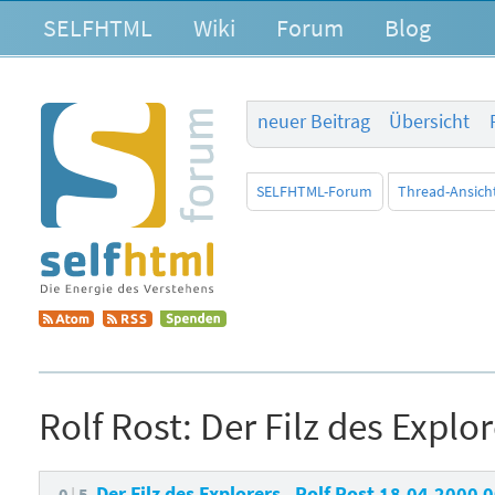
SELFHTML
Wiki
Forum
Blog
neuer Beitrag
Übersicht
SELFHTML-Forum
Thread-Ansich
Rolf Rost:
Der Filz des Explo
Der Filz des Explorers
Rolf Rost
18.04.2000 
0
5