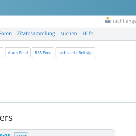
nicht ang
Foren
Zitatesammlung
suchen
Hilfe
t
Atom-Feed
RSS-Feed
archivierte Beiträge
rers
00:08
recht