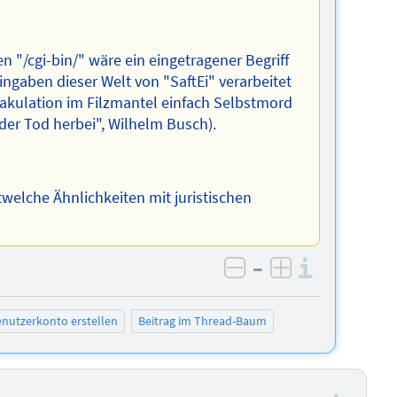
n "/cgi-bin/" wäre ein eingetragener Begriff
ngaben dieser Welt von "SaftEi" verarbeitet
jakulation im Filzmantel einfach Selbstmord
der Tod herbei", Wilhelm Busch).
welche Ähnlichkeiten mit juristischen
.
–
Informa
negativ bewerten
positiv bewe
nutzerkonto erstellen
Beitrag im Thread-Baum