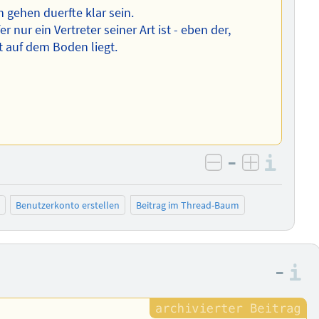
h gehen duerfte klar sein.
 nur ein Vertreter seiner Art ist - eben der,
t auf dem Boden liegt.
–
Info
negativ bewer
positiv b
Benutzerkonto erstellen
Beitrag im Thread-Baum
–
I