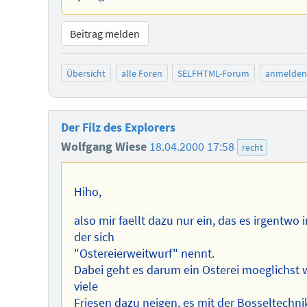
Beitrag melden
Übersicht
alle Foren
SELFHTML-Forum
anmelden
Der Filz des Explorers
Wolfgang Wiese
18.04.2000 17:58
recht
Hiho,
also mir faellt dazu nur ein, das es irgentwo i
der sich
"Ostereierweitwurf" nennt.
Dabei geht es darum ein Osterei moeglichst w
viele
Friesen dazu neigen, es mit der Bosseltechni