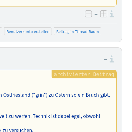
–
Info
negativ bewer
positiv b
Benutzerkonto erstellen
Beitrag im Thread-Baum
–
Info
n Ostfriesland (*grin*) zu Ostern so ein Bruch gibt,
eit zu werfen. Technik ist dabei egal, obwohl
k zu versuchen.