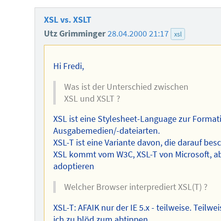
XSL vs. XSLT
Utz Grimminger
28.04.2000 21:17
xsl
Hi Fredi,
Was ist der Unterschied zwischen
XSL und XSLT ?
XSL ist eine Stylesheet-Language zur Format
Ausgabemedien/-dateiarten.
XSL-T ist eine Variante davon, die darauf bes
XSL kommt vom W3C, XSL-T von Microsoft, abe
adoptieren
Welcher Browser interprediert XSL(T) ?
XSL-T: AFAIK nur der IE 5.x - teilweise. Teilw
ich zu blöd zum abtippen.