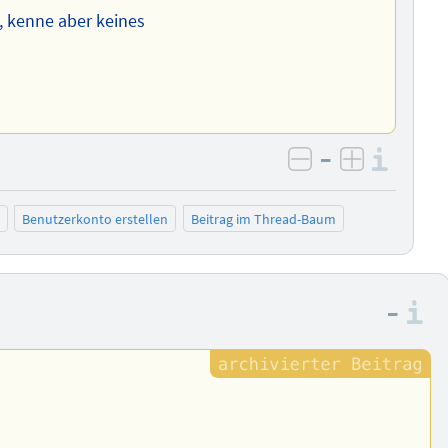
s, kenne aber keines
–
Info
negativ bewer
positiv b
Benutzerkonto erstellen
Beitrag im Thread-Baum
–
I