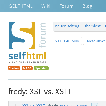
SELFHTML
Wiki
Forum
Blog
neuer Beitrag
Übersicht
SELFHTML-Forum
Thread-Ansich
fredy:
XSL vs. XSLT
XSL vs. XSLT
fredy
28.04.2000 20:48
0
15
xsl