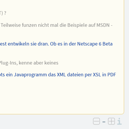
) ?
e. Teilweise funzen nicht mal die Beispiele auf MSDN -
est entwikeln sie dran. Ob es in der Netscape 6 Beta
 Plug-Ins, kenne aber keines
ibts ein Javaprogramm das XML dateien per XSL in PDF
–
I
negativ be
posit