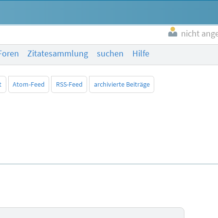
nicht ang
Foren
Zitatesammlung
suchen
Hilfe
t
Atom-Feed
RSS-Feed
archivierte Beiträge