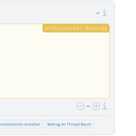
–
Informa
–
Informa
negativ bewerten
positiv bewe
nutzerkonto erstellen
Beitrag im Thread-Baum