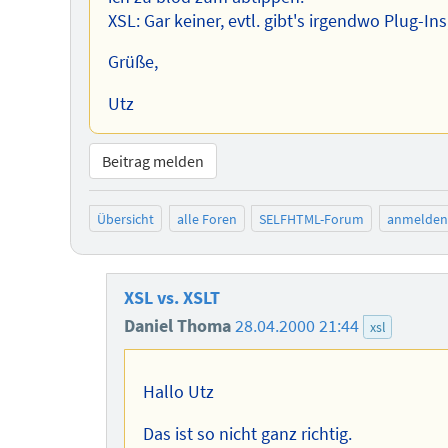
XSL: Gar keiner, evtl. gibt's irgendwo Plug-In
Grüße,
Utz
Beitrag melden
Übersicht
alle Foren
SELFHTML-Forum
anmelden
XSL vs. XSLT
Daniel Thoma
28.04.2000 21:44
xsl
Hallo Utz
Das ist so nicht ganz richtig.