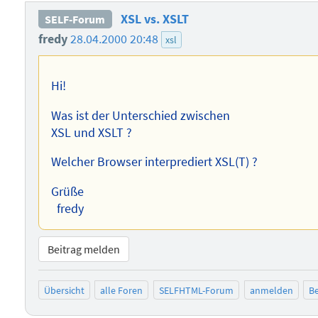
XSL vs. XSLT
SELF-Forum
fredy
28.04.2000 20:48
xsl
Hi!
Was ist der Unterschied zwischen
XSL und XSLT ?
Welcher Browser interprediert XSL(T) ?
Grüße
fredy
Beitrag melden
Übersicht
alle Foren
SELFHTML-Forum
anmelden
Be