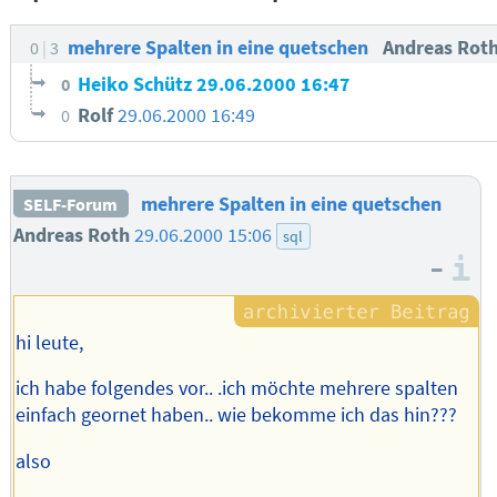
mehrere Spalten in eine quetschen
Andreas Rot
0
3
Heiko Schütz
29.06.2000 16:47
0
Rolf
29.06.2000 16:49
0
mehrere Spalten in eine quetschen
SELF-Forum
Andreas Roth
29.06.2000 15:06
sql
–
I
hi leute,
ich habe folgendes vor.. .ich möchte mehrere spalten
einfach geornet haben.. wie bekomme ich das hin???
also