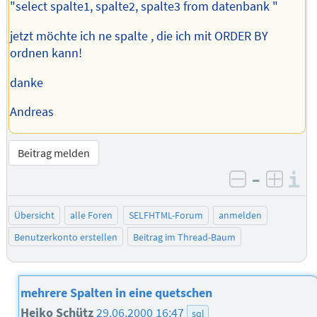
"select spalte1, spalte2, spalte3 from datenbank "
jetzt möchte ich ne spalte , die ich mit ORDER BY
ordnen kann!
danke
Andreas
Beitrag melden
–
I
negativ be
posit
Übersicht
alle Foren
SELFHTML-Forum
anmelden
Benutzerkonto erstellen
Beitrag im Thread-Baum
mehrere Spalten in eine quetschen
Heiko Schütz
29.06.2000 16:47
sql