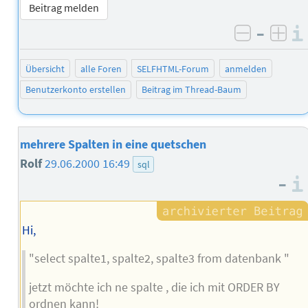
Beitrag melden
–
negativ 
posi
Übersicht
alle Foren
SELFHTML-Forum
anmelden
Benutzerkonto erstellen
Beitrag im Thread-Baum
mehrere Spalten in eine quetschen
Rolf
29.06.2000 16:49
sql
–
Hi,
"select spalte1, spalte2, spalte3 from datenbank "
jetzt möchte ich ne spalte , die ich mit ORDER BY
ordnen kann!