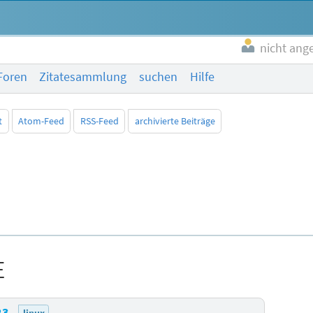
nicht ang
Foren
Zitatesammlung
suchen
Hilfe
t
Atom-Feed
RSS-Feed
archivierte Beiträge
E
23
linux