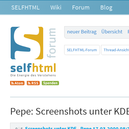
SELFHTML
Wiki
Forum
Blog
neuer Beitrag
Übersicht
SELFHTML-Forum
Thread-Ansich
Pepe:
Screenshots unter KD
Screenshots unter KDE
Pepe
17.03.2000 08:
0
5