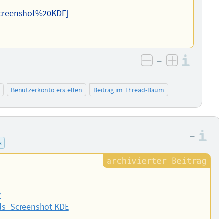
Screenshot%20KDE]
–
Info
negativ bewer
positiv b
Benutzerkonto erstellen
Beitrag im Thread-Baum
–
I
x
?
rds=Screenshot KDE