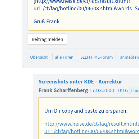
[http://www.heise.de/ct/faq/result.xhtml?
url=/ct/faq/hotline/00/06/08.shtml&words=
Gruß Frank
Beitrag melden
Übersicht
alle Foren
SELFHTML-Forum
anmelden
Screenshots unter KDE - Korrektur
Frank Scharffenberg
17.03.2000 10:16
linu
Um Dir copy and paste zu ersparen:
http://www.heise.de/ct/faq/result.xhtml
url=/ct/faq/hotline/00/06/08.shtml&wo