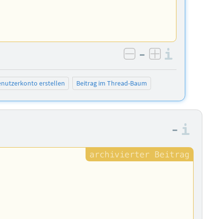
–
Informa
negativ bewerten
positiv bewe
nutzerkonto erstellen
Beitrag im Thread-Baum
–
Info