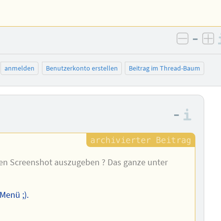
–
negativ
po
anmelden
Benutzerkonto erstellen
Beitrag im Thread-Baum
–
Info
nen Screenshot auszugeben ? Das ganze unter
Menü ;).