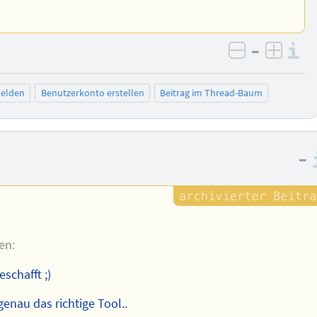
–
I
negativ be
posit
elden
Benutzerkonto erstellen
Beitrag im Thread-Baum
–
en:
schafft ;)
enau das richtige Tool..