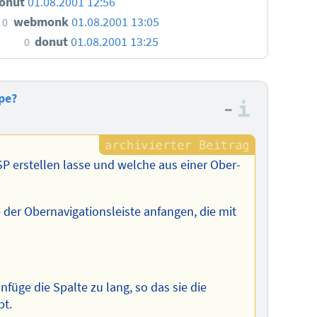
onut
01.08.2001 12:56
webmonk
01.08.2001 13:05
0
donut
01.08.2001 13:25
0
pe?
–
Informa
SP erstellen lasse und welche aus einer Ober-
e der Obernavigationsleiste anfangen, die mit
füge die Spalte zu lang, so das sie die
bt.