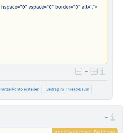
" hspace="0" vspace="0" border="0" alt=".">
–
Informa
negativ bewerten
positiv bewe
nutzerkonto erstellen
Beitrag im Thread-Baum
–
Info