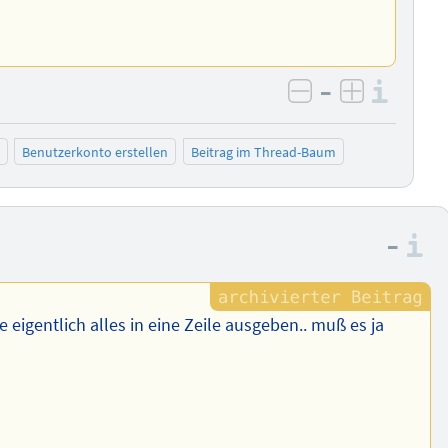
–
Info
negativ bewer
positiv b
Benutzerkonto erstellen
Beitrag im Thread-Baum
–
I
se eigentlich alles in eine Zeile ausgeben.. muß es ja