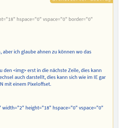
ght="18" hspace="0" vspace="0" border="0"
n, aber ich glaube ahnen zu können wo das
den <img> erst in die nächste Zeile, dies kann
hsel auch darstellt, dies kann sich wie im IE gar
 mit einem Pixeloffset.
" width="2" height="18" hspace="0" vspace="0"