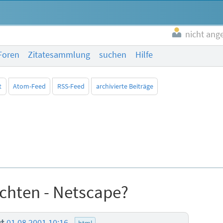
nicht ang
Foren
Zitatesammlung
suchen
Hilfe
t
Atom-Feed
RSS-Feed
archivierte Beiträge
ichten - Netscape?
ut
01.08.2001 10:16
html