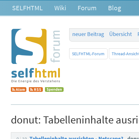
SELFHTML
Wiki
Forum
Blog
neuer Beitrag
Übersicht
SELFHTML-Forum
Thread-Ansich
donut:
Tabelleninhalte ausr
Tabelleninhalte ausrichten - Netscape?
don
0
19