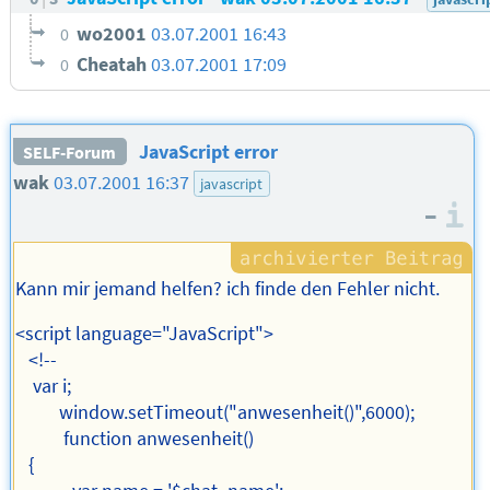
wo2001
03.07.2001 16:43
0
Cheatah
03.07.2001 17:09
0
JavaScript error
SELF-Forum
wak
03.07.2001 16:37
javascript
–
I
Kann mir jemand helfen? ich finde den Fehler nicht.
<script language="JavaScript">
<!--
var i;
window.setTimeout("anwesenheit()",6000);
function anwesenheit()
{