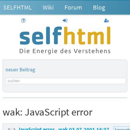
SELFHTML
Wiki
Forum
Blog
Hilfe
anmelden
Benutzerk
neuer Beitrag
Suchbegriff
wak:
JavaScript error
JavaScript error
wak
03.07.2001 16:37
0
3
javascri