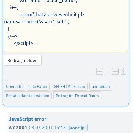
var name = '$chat_name';
i++;
open('chat2-anwesenheit.pl?
name='+name+'&i='+i,'_self');
}
//-->
</script>
Beitrag melden
–
I
negativ be
posit
Übersicht
alle Foren
SELFHTML-Forum
anmelden
Benutzerkonto erstellen
Beitrag im Thread-Baum
JavaScript error
wo2001
03.07.2001 16:43
javascript