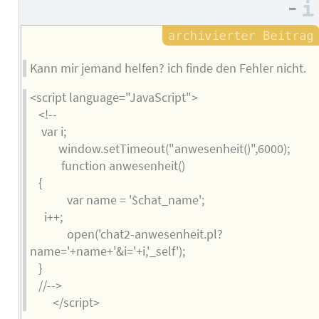
–
Kann mir jemand helfen? ich finde den Fehler nicht.
<script language="JavaScript">
<!--
var i;
window.setTimeout("anwesenheit()",6000);
function anwesenheit()
{
var name = '$chat_name';
i++;
open('chat2-anwesenheit.pl?
name='+name+'&i='+i,'_self');
}
//-->
</script>