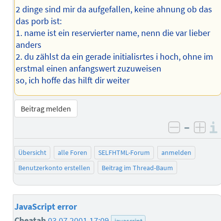
2 dinge sind mir da aufgefallen, keine ahnung ob das
das porb ist:
1. name ist ein reservierter name, nenn die var lieber
anders
2. du zählst da ein gerade initialisrtes i hoch, ohne im
erstmal einen anfangswert zuzuweisen
so, ich hoffe das hilft dir weiter
Beitrag melden
–
negativ 
posi
Übersicht
alle Foren
SELFHTML-Forum
anmelden
Benutzerkonto erstellen
Beitrag im Thread-Baum
JavaScript error
Cheatah
03.07.2001 17:09