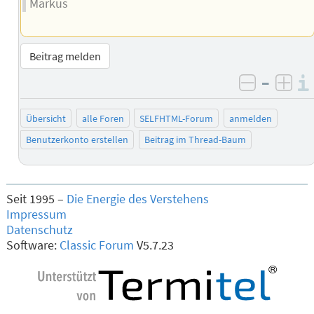
Markus
Beitrag melden
–
negativ 
posi
Übersicht
alle Foren
SELFHTML-Forum
anmelden
Benutzerkonto erstellen
Beitrag im Thread-Baum
Seit 1995 –
Die Energie des Verstehens
Impressum
Datenschutz
Software:
Classic Forum
V5.7.23