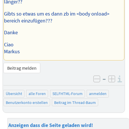
länger??
Gibts so etwas um es dann zb im <body onload>
bereich einzufügen???
Danke
Ciao
Markus
Beitrag melden
–
I
negativ be
posit
Übersicht
alle Foren
SELFHTML-Forum
anmelden
Benutzerkonto erstellen
Beitrag im Thread-Baum
Anzeigen dass die Seite geladen wird!