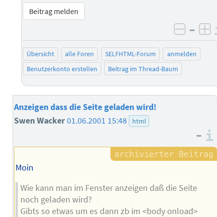
Beitrag melden
–
negati
po
Übersicht
alle Foren
SELFHTML-Forum
anmelden
Benutzerkonto erstellen
Beitrag im Thread-Baum
Anzeigen dass die Seite geladen wird!
Swen Wacker
01.06.2001 15:48
html
–
Moin
Wie kann man im Fenster anzeigen daß die Seite
noch geladen wird?
Gibts so etwas um es dann zb im <body onload>