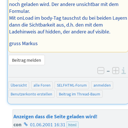
noch geladen wird. Der andere unsichtbar mit dem
Formular.
Mit onLoad im body-Tag tauschst du bei beiden Layern
dann die Sichtbarkeit aus, d.h. den mit dem
Ladehinweis auf hidden, der andere auf visible.
gruss Markus
Beitrag melden
–
negativ 
posi
Übersicht
alle Foren
SELFHTML-Forum
anmelden
Benutzerkonto erstellen
Beitrag im Thread-Baum
Anzeigen dass die Seite geladen wird!
Homepage
con
01.06.2001 16:31
html