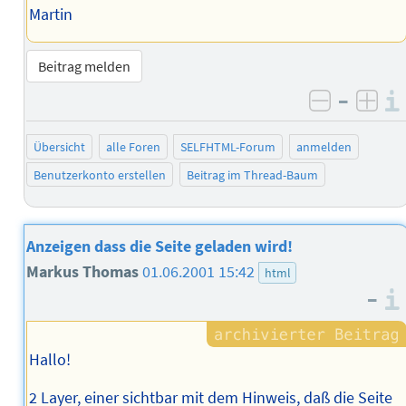
Martin
Beitrag melden
–
negativ 
posi
Übersicht
alle Foren
SELFHTML-Forum
anmelden
Benutzerkonto erstellen
Beitrag im Thread-Baum
Anzeigen dass die Seite geladen wird!
Markus Thomas
01.06.2001 15:42
html
–
Hallo!
2 Layer, einer sichtbar mit dem Hinweis, daß die Seite