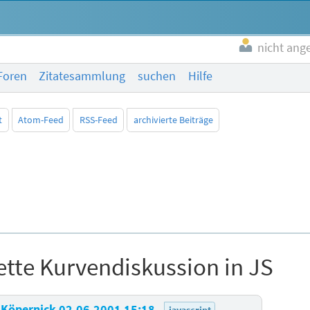
nicht ang
Foren
Zitatesammlung
suchen
Hilfe
t
Atom-Feed
RSS-Feed
archivierte Beiträge
tte Kurvendiskussion in JS
 Köpernick
02.06.2001 15:18
javascript