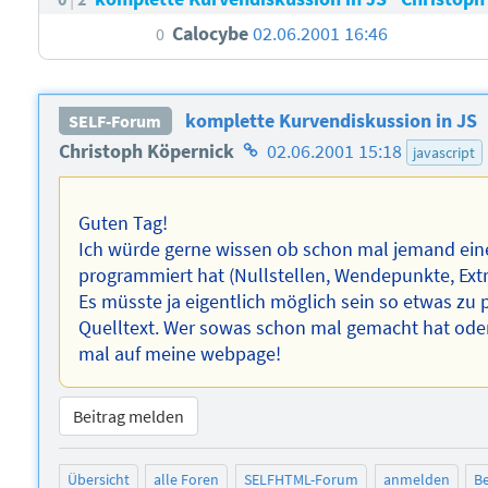
Calocybe
02.06.2001 16:46
0
komplette Kurvendiskussion in JS
SELF-Forum
Homepage
Christoph Köpernick
02.06.2001 15:18
javascript
des
Autors
Guten Tag!
Ich würde gerne wissen ob schon mal jemand eine
programmiert hat (Nullstellen, Wendepunkte, Ext
Es müsste ja eigentlich möglich sein so etwas z
Quelltext. Wer sowas schon mal gemacht hat oder
mal auf meine webpage!
Beitrag melden
Übersicht
alle Foren
SELFHTML-Forum
anmelden
Be