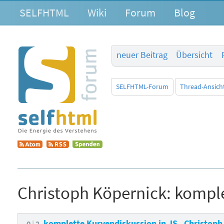
SELFHTML
Wiki
Forum
Blog
neuer Beitrag
Übersicht
SELFHTML-Forum
Thread-Ansich
Christoph Köpernick:
komple
komplette Kurvendiskussion in JS
Christoph
0
2