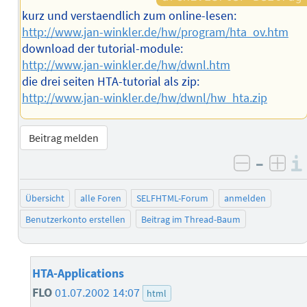
kurz und verstaendlich zum online-lesen:
http://www.jan-winkler.de/hw/program/hta_ov.htm
download der tutorial-module:
http://www.jan-winkler.de/hw/dwnl.htm
die drei seiten HTA-tutorial als zip:
http://www.jan-winkler.de/hw/dwnl/hw_hta.zip
Beitrag melden
–
negativ 
posi
Übersicht
alle Foren
SELFHTML-Forum
anmelden
Benutzerkonto erstellen
Beitrag im Thread-Baum
HTA-Applications
FLO
01.07.2002 14:07
html