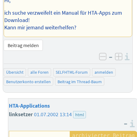
Hi,
ich suche verzweifelt ein Manual für HTA-Apps zum
Download!
Kann mir jemand weiterhelfen?
Beitrag melden
–
I
negativ be
posit
Übersicht
alle Foren
SELFHTML-Forum
anmelden
Benutzerkonto erstellen
Beitrag im Thread-Baum
HTA-Applications
linksetzer
01.07.2002 13:14
html
–