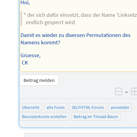
Hoi,
* der sich dafür einsetzt, dass der Name 'Linksetz
endlich gesperrt wird
Damit es wieder zu diversen Permutationen des
Namens kommt?
Gruesse,
CK
Beitrag melden
–
negat
Übersicht
alle Foren
SELFHTML-Forum
anmelden
Benutzerkonto erstellen
Beitrag im Thread-Baum