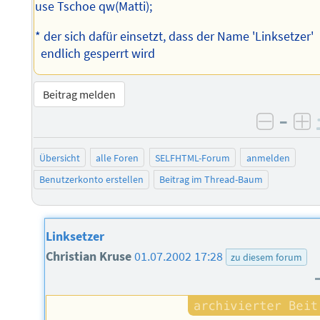
use Tschoe qw(Matti);
* der sich dafür einsetzt, dass der Name 'Linksetzer'
endlich gesperrt wird
Beitrag melden
–
negati
po
Übersicht
alle Foren
SELFHTML-Forum
anmelden
Benutzerkonto erstellen
Beitrag im Thread-Baum
Linksetzer
Christian Kruse
01.07.2002 17:28
zu diesem forum