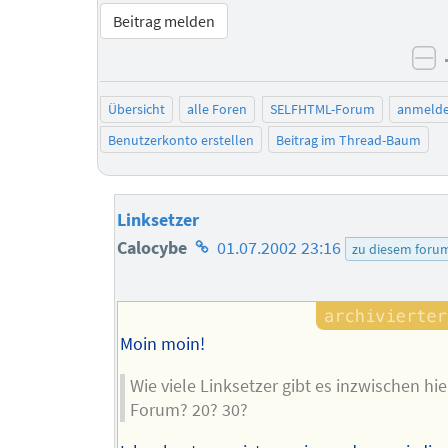
Beitrag melden
ne
Übersicht
alle Foren
SELFHTML-Forum
anmeld
Benutzerkonto erstellen
Beitrag im Thread-Baum
Linksetzer
Homepage
Calocybe
01.07.2002 23:16
zu diesem foru
des
Autors
Moin moin!
Wie viele Linksetzer gibt es inzwischen hie
Forum? 20? 30?