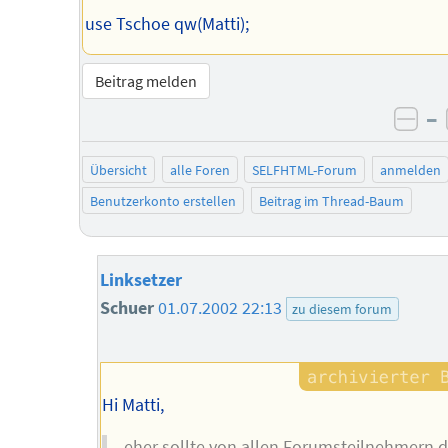
use Tschoe qw(Matti);
Beitrag melden
–
neg
Übersicht
alle Foren
SELFHTML-Forum
anmelden
Benutzerkonto erstellen
Beitrag im Thread-Baum
Linksetzer
Schuer
01.07.2002 22:13
zu diesem forum
Hi Matti,
...eher sollte von allen Forumsteilnehmern d