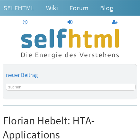
SELFHTML
Wiki
Forum
Blog
Hilfe
anmelden
Benutzerk
neuer Beitrag
Suchbegriff
Florian Hebelt:
HTA-
Applications