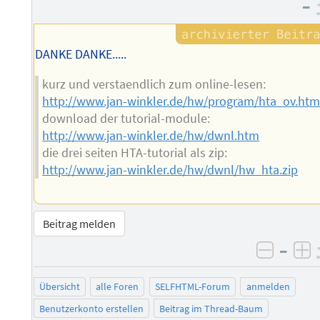
–
DANKE DANKE.....
kurz und verstaendlich zum online-lesen:
http://www.jan-winkler.de/hw/program/hta_ov.ht
download der tutorial-module:
http://www.jan-winkler.de/hw/dwnl.htm
die drei seiten HTA-tutorial als zip:
http://www.jan-winkler.de/hw/dwnl/hw_hta.zip
Beitrag melden
–
negati
po
Übersicht
alle Foren
SELFHTML-Forum
anmelden
Benutzerkonto erstellen
Beitrag im Thread-Baum