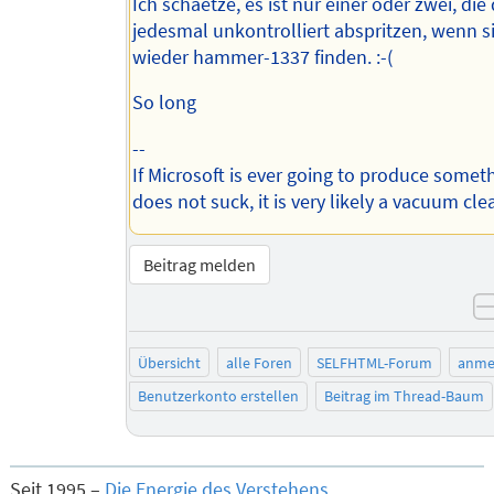
Ich schaetze, es ist nur einer oder zwei, die
jedesmal unkontrolliert abspritzen, wenn si
wieder hammer-1337 finden. :-(
So long
--
If Microsoft is ever going to produce somet
does not suck, it is very likely a vacuum cle
Beitrag melden
Übersicht
alle Foren
SELFHTML-Forum
anme
Benutzerkonto erstellen
Beitrag im Thread-Baum
Seit 1995 –
Die Energie des Verstehens