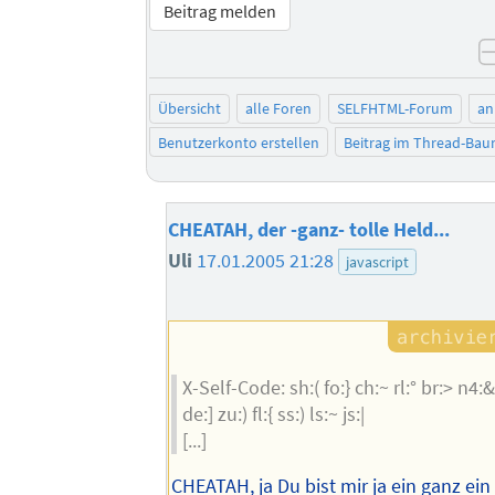
Beitrag melden
Übersicht
alle Foren
SELFHTML-Forum
an
Benutzerkonto erstellen
Beitrag im Thread-Ba
CHEATAH, der -ganz- tolle Held...
Uli
17.01.2005 21:28
javascript
X-Self-Code: sh:( fo:} ch:~ rl:° br:> n4:
de:] zu:) fl:{ ss:) ls:~ js:|
[...]
CHEATAH, ja Du bist mir ja ein ganz ein 