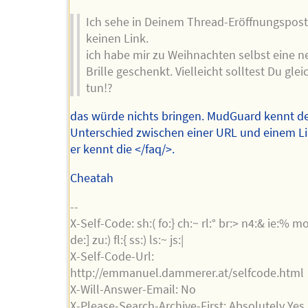
Ich sehe in Deinem Thread-Eröffnungspost
keinen Link.
ich habe mir zu Weihnachten selbst eine n
Brille geschenkt. Vielleicht solltest Du glei
tun!?
das würde nichts bringen. MudGuard kennt d
Unterschied zwischen einer URL und einem L
er kennt die </faq/>.
Cheatah
--
X-Self-Code: sh:( fo:} ch:~ rl:° br:> n4:& ie:% mo
de:] zu:) fl:{ ss:) ls:~ js:|
X-Self-Code-Url:
http://emmanuel.dammerer.at/selfcode.html
X-Will-Answer-Email: No
X-Please-Search-Archive-First: Absolutely Yes