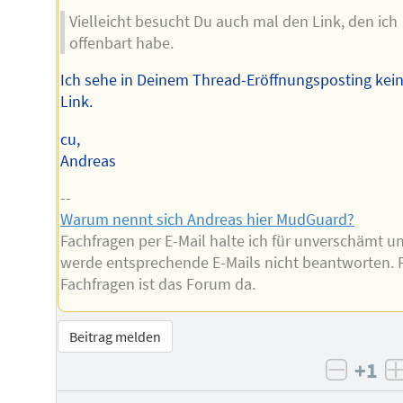
Vielleicht besucht Du auch mal den Link, den ich
offenbart habe.
Ich sehe in Deinem Thread-Eröffnungsposting kei
Link.
cu,
Andreas
--
Warum nennt sich Andreas hier MudGuard?
Fachfragen per E-Mail halte ich für unverschämt u
werde entsprechende E-Mails nicht beantworten. 
Fachfragen ist das Forum da.
Beitrag melden
+1
negati