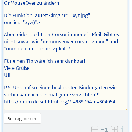
OnMouseOver zu ändern.
Die Funktion lautet: <img src="xyz.jpg"
onclick="xyz()">
Aber leider bleibt der Corsor immer ein Pfeil. Gibt es
nicht sowas wie "onmouseover:cursor=>hand" und
"onmouseout:corsor=>pfeil"?
Für einen Tip wäre ich sehr dankbar!
Viele Grüße
Uli
P.S. Und auf so einen bekloppten Kindergarten wie
vorhin kann ich diesmal gerne verzichten!!!
http://forum.de.selfhtml.org/?t=98979&m=604054
Beitrag melden
−1
I