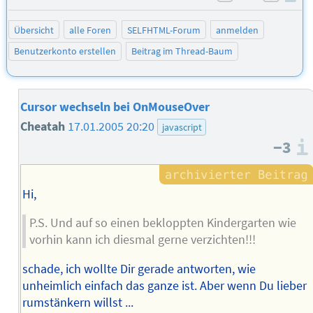
negativ bew
posit
Übersicht
alle Foren
SELFHTML-Forum
anmelden
Benutzerkonto erstellen
Beitrag im Thread-Baum
Cursor wechseln bei OnMouseOver
Cheatah
17.01.2005 20:20
javascript
−3
Hi,
P.S. Und auf so einen bekloppten Kindergarten wie
vorhin kann ich diesmal gerne verzichten!!!
schade, ich wollte Dir gerade antworten, wie
unheimlich einfach das ganze ist. Aber wenn Du lieber
rumstänkern willst ...