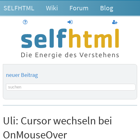
SELFHTML
Wiki
Forum
Blog
Hilfe
anmelden
Benutzerk
neuer Beitrag
Suchbegriff
Uli:
Cursor wechseln bei
OnMouseOver