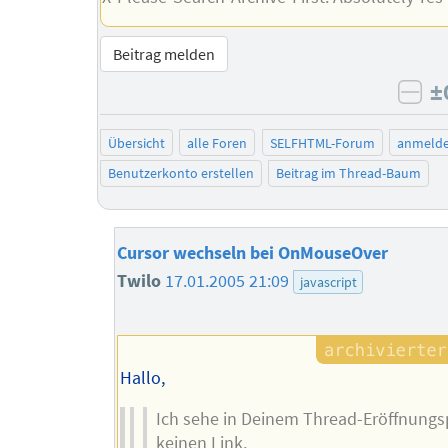
Beitrag melden
±
neg
Übersicht
alle Foren
SELFHTML-Forum
anmeld
Benutzerkonto erstellen
Beitrag im Thread-Baum
Cursor wechseln bei OnMouseOver
Twilo
17.01.2005 21:09
javascript
Hallo,
Ich sehe in Deinem Thread-Eröffnungs
keinen Link.