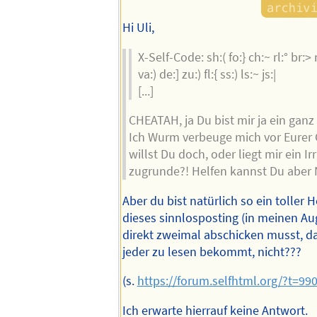
Hi Uli,
X-Self-Code: sh:( fo:} ch:~ rl:° br:
va:) de:] zu:) fl:{ ss:) ls:~ js:|
[...]
CHEATAH, ja Du bist mir ja ein ganz 
Ich Wurm verbeuge mich vor Eurer G
willst Du doch, oder liegt mir ein I
zugrunde?! Helfen kannst Du aber 
Aber du bist natürlich so ein toller 
dieses sinnlosposting (in meinen 
direkt zweimal abschicken musst, da
jeder zu lesen bekommt, nicht???
(s.
https://forum.selfhtml.org/?t=
Ich erwarte hierrauf keine Antwort.