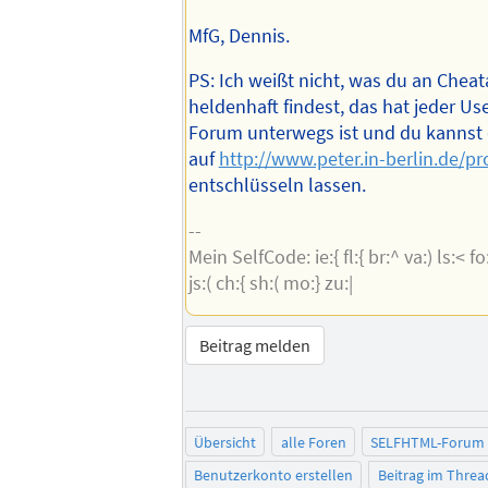
MfG, Dennis.
PS: Ich weißt nicht, was du an Cheat
heldenhaft findest, das hat jeder User
Forum unterwegs ist und du kannst 
auf
http://www.peter.in-berlin.de/pr
entschlüsseln lassen.
--
Mein SelfCode: ie:{ fl:{ br:^ va:) ls:< fo:
js:( ch:{ sh:( mo:} zu:|
Beitrag melden
Übersicht
alle Foren
SELFHTML-Forum
Benutzerkonto erstellen
Beitrag im Thre