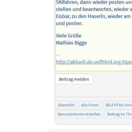
SKifahren, dann wieder posten un
stellen und beantworten, wieder au
Eisbar, zu den Haserln, wieder am
und posten.
Viele Grüße
Mathias Bigge
--
http://aktuell.de.selfhtml.org/tip
Beitrag melden
Übersicht
alle Foren
SELFHTML-For
Benutzerkonto erstellen
Beitrag im T