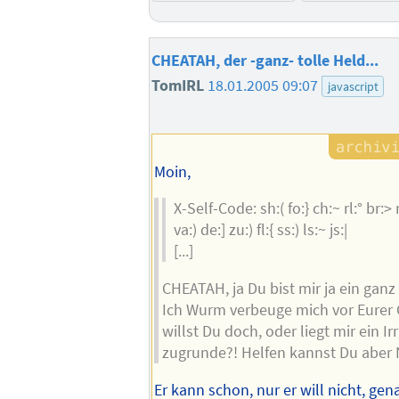
CHEATAH, der -ganz- tolle Held...
TomIRL
18.01.2005 09:07
javascript
Moin,
X-Self-Code: sh:( fo:} ch:~ rl:° br:
va:) de:] zu:) fl:{ ss:) ls:~ js:|
[...]
CHEATAH, ja Du bist mir ja ein ganz 
Ich Wurm verbeuge mich vor Eurer G
willst Du doch, oder liegt mir ein I
zugrunde?! Helfen kannst Du aber 
Er kann schon, nur er will nicht, gen