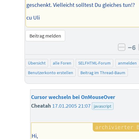
geschenkt. Vielleicht solltest Du gleiches tun!?
cu Uli
Beitrag melden
−6
negat
Übersicht
alle Foren
SELFHTML-Forum
anmelden
Benutzerkonto erstellen
Beitrag im Thread-Baum
Cursor wechseln bei OnMouseOver
Cheatah
17.01.2005 21:07
javascript
Hi,