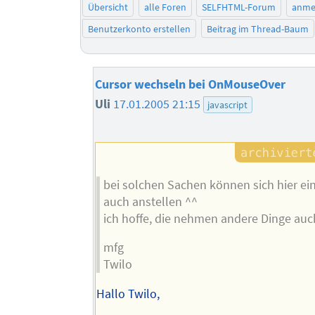
Übersicht
alle Foren
SELFHTML-Forum
anme
Benutzerkonto erstellen
Beitrag im Thread-Baum
Cursor wechseln bei OnMouseOver
Uli
17.01.2005 21:15
javascript
bei solchen Sachen können sich hier ei
auch anstellen ^^
ich hoffe, die nehmen andere Dinge auch
mfg
Twilo
Hallo Twilo,