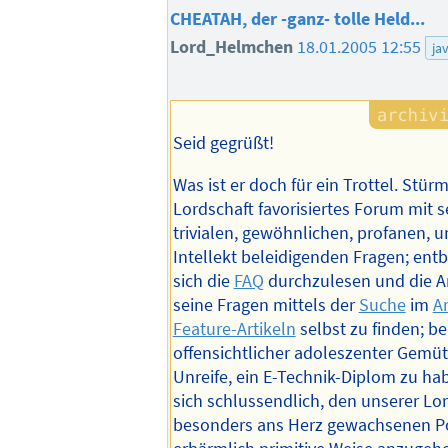
CHEATAH, der -ganz- tolle Held...
Lord_Helmchen
18.01.2005 12:55
ja
Seid gegrüßt!
Was ist er doch für ein Trottel. Stür
Lordschaft favorisiertes Forum mit se
trivialen, gewöhnlichen, profanen, u
Intellekt beleidigenden Fragen; entb
sich die
FAQ
durchzulesen und die A
seine Fragen mittels der
Suche
im
Ar
Feature-Artikeln
selbst zu finden; be
offensichtlicher adoleszenter Gemü
Unreife, ein E-Technik-Diplom zu hab
sich schlussendlich, den unserer Lo
besonders ans Herz gewachsenen Po