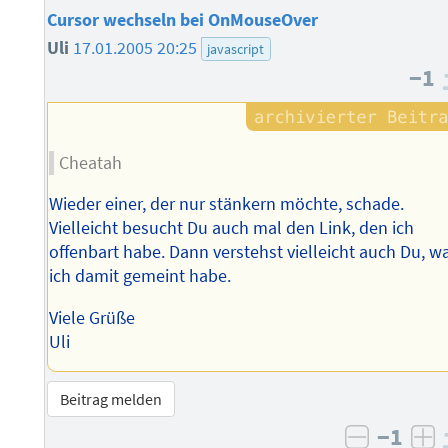
Cursor wechseln bei OnMouseOver
Uli
17.01.2005 20:25
javascript
−1
Cheatah
Wieder einer, der nur stänkern möchte, schade.
Vielleicht besucht Du auch mal den Link, den ich
offenbart habe. Dann verstehst vielleicht auch Du, w
ich damit gemeint habe.
Viele Grüße
Uli
Beitrag melden
−1