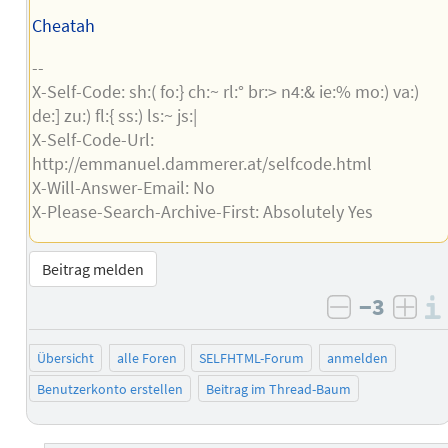
Cheatah
--
X-Self-Code: sh:( fo:} ch:~ rl:° br:> n4:& ie:% mo:) va:)
de:] zu:) fl:{ ss:) ls:~ js:|
X-Self-Code-Url:
http://emmanuel.dammerer.at/selfcode.html
X-Will-Answer-Email: No
X-Please-Search-Archive-First: Absolutely Yes
Beitrag melden
−3
negativ b
posi
Übersicht
alle Foren
SELFHTML-Forum
anmelden
Benutzerkonto erstellen
Beitrag im Thread-Baum