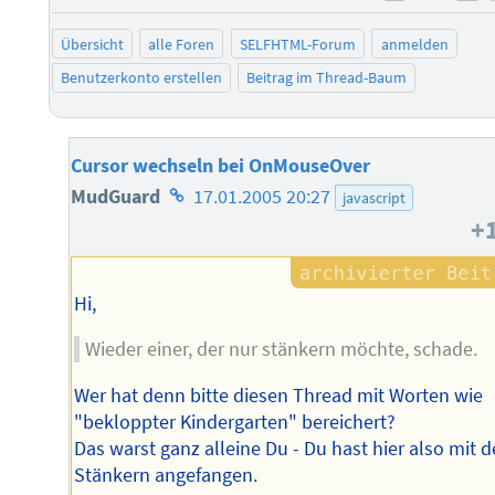
negativ 
po
Übersicht
alle Foren
SELFHTML-Forum
anmelden
Benutzerkonto erstellen
Beitrag im Thread-Baum
Cursor wechseln bei OnMouseOver
Homepage
MudGuard
17.01.2005 20:27
javascript
+
des
Autors
Hi,
Wieder einer, der nur stänkern möchte, schade.
Wer hat denn bitte diesen Thread mit Worten wie
"bekloppter Kindergarten" bereichert?
Das warst ganz alleine Du - Du hast hier also mit 
Stänkern angefangen.