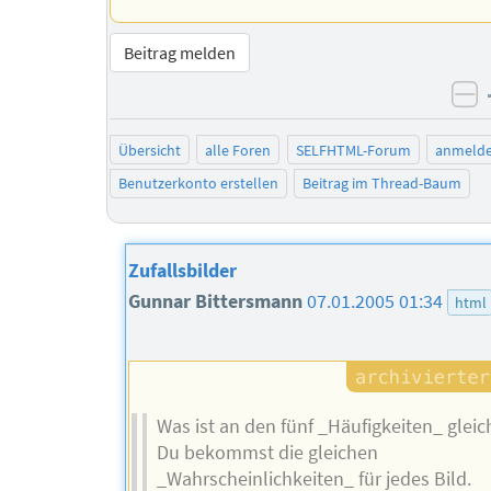
Beitrag melden
ne
Übersicht
alle Foren
SELFHTML-Forum
anmeld
Benutzerkonto erstellen
Beitrag im Thread-Baum
Zufallsbilder
Gunnar Bittersmann
07.01.2005 01:34
html
Was ist an den fünf _Häufigkeiten_ gleic
Du bekommst die gleichen
_Wahrscheinlichkeiten_ für jedes Bild.