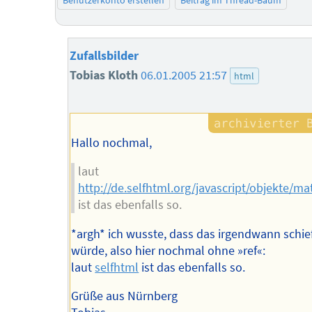
Benutzerkonto erstellen
Beitrag im Thread-Baum
Zufallsbilder
Tobias Kloth
06.01.2005 21:57
html
Hallo nochmal,
laut
http://de.selfhtml.org/javascript/objekte/
ist das ebenfalls so.
*argh* ich wusste, dass das irgendwann schi
würde, also hier nochmal ohne »ref«:
laut
selfhtml
ist das ebenfalls so.
Grüße aus Nürnberg