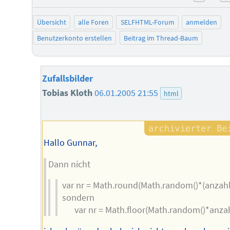
negat
Übersicht
alle Foren
SELFHTML-Forum
anmelden
Benutzerkonto erstellen
Beitrag im Thread-Baum
Zufallsbilder
Tobias Kloth
06.01.2005 21:55
html
Hallo Gunnar,
Dann nicht
var nr = Math.round(Math.random()*(anzahl-
sondern
var nr = Math.floor(Math.random()*anzah