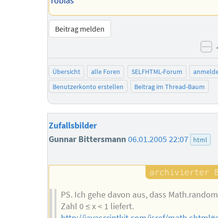
Tobias
Beitrag melden
ne
Übersicht
alle Foren
SELFHTML-Forum
anmeld
Benutzerkonto erstellen
Beitrag im Thread-Baum
Zufallsbilder
Gunnar Bittersmann
06.01.2005 22:07
html
PS. Ich gehe davon aus, dass Math.random(
Zahl 0 ≤ x < 1 liefert.