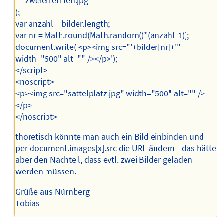
'zweierrennen.jpg'
);
var anzahl = bilder.length;
var nr = Math.round(Math.random()*(anzahl-1));
document.write('<p><img src="'+bilder[nr]+'"
width="500" alt="" /></p>');
</script>
<noscript>
<p><img src="sattelplatz.jpg" width="500" alt="" />
</p>
</noscript>
thoretisch könnte man auch ein Bild einbinden und
per document.images[x].src die URL ändern - das hätte
aber den Nachteil, dass evtl. zwei Bilder geladen
werden müssen.
Grüße aus Nürnberg
Tobias