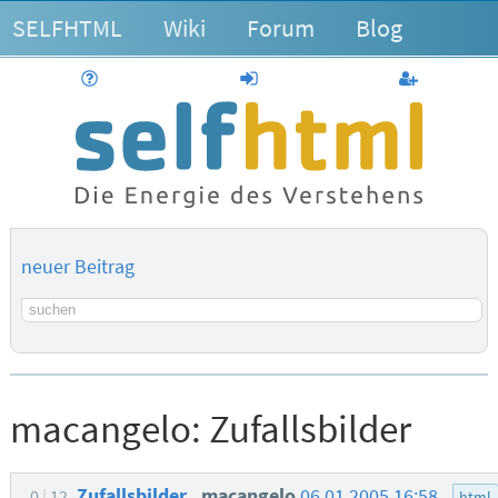
SELFHTML
Wiki
Forum
Blog
Hilfe
anmelden
Benutzerk
neuer Beitrag
Suchbegriff
macangelo:
Zufallsbilder
Zufallsbilder
macangelo
06.01.2005 16:58
0
12
html