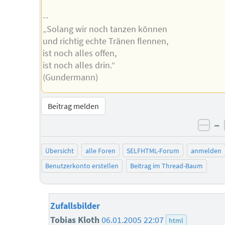
--
„Solang wir noch tanzen können
und richtig echte Tränen flennen,
ist noch alles offen,
ist noch alles drin.“
(Gundermann)
Beitrag melden
–
neg
Übersicht
alle Foren
SELFHTML-Forum
anmelden
Benutzerkonto erstellen
Beitrag im Thread-Baum
Zufallsbilder
Tobias Kloth
06.01.2005 22:07
html