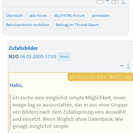
–
I
negativ be
posit
Übersicht
alle Foren
SELFHTML-Forum
anmelden
Benutzerkonto erstellen
Beitrag im Thread-Baum
Zufallsbilder
N2O
06.01.2005 17:01
html
–
Hallo,
ich suche eine möglichst simple Möglichkeit, einen
image-tag so auszustatten, das er aus einer Gruppe
von Bildern nach dem Zufallsprinzip eins auswählt
und einsetzt. Wenn Möglich ohne Datenbank. Wie
gesagt, möglichst simple.