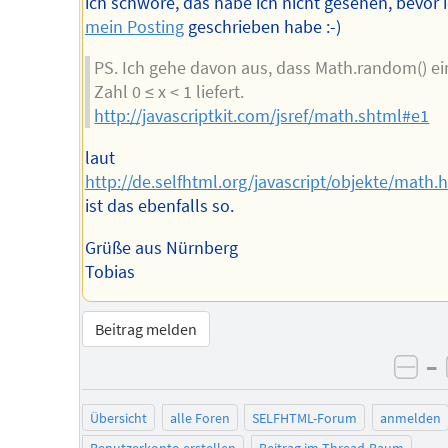
ich schwöre, das habe ich nicht gesehen, bevor 
mein Posting
geschrieben habe :-)
PS. Ich gehe davon aus, dass Math.random() ei
Zahl 0 ≤ x < 1 liefert.
http://javascriptkit.com/jsref/math.shtml#e1
laut
http://de.selfhtml.org/javascript/objekte/mat
ist das ebenfalls so.
Grüße aus Nürnberg
Tobias
Beitrag melden
–
neg
Übersicht
alle Foren
SELFHTML-Forum
anmelden