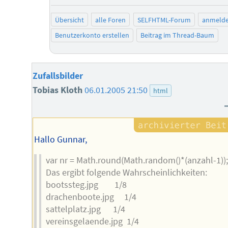
ne
Übersicht
alle Foren
SELFHTML-Forum
anmeld
Benutzerkonto erstellen
Beitrag im Thread-Baum
Zufallsbilder
Tobias Kloth
06.01.2005 21:50
html
Hallo Gunnar,
var nr = Math.round(Math.random()*(anzahl-1));
Das ergibt folgende Wahrscheinlichkeiten:
bootssteg.jpg 1/8
drachenboote.jpg 1/4
sattelplatz.jpg 1/4
vereinsgelaende.jpg 1/4