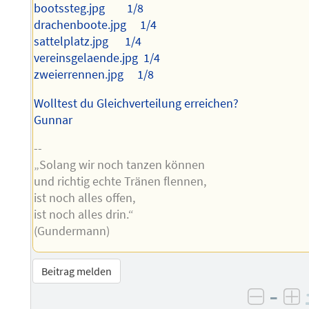
bootssteg.jpg 1/8
drachenboote.jpg 1/4
sattelplatz.jpg 1/4
vereinsgelaende.jpg 1/4
zweierrennen.jpg 1/8
Wolltest du Gleichverteilung erreichen?
Gunnar
--
„Solang wir noch tanzen können
und richtig echte Tränen flennen,
ist noch alles offen,
ist noch alles drin.“
(Gundermann)
Beitrag melden
–
negati
po