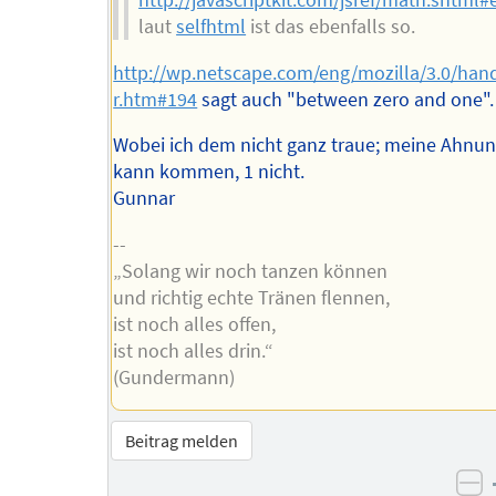
http://javascriptkit.com/jsref/math.shtml#
laut
selfhtml
ist das ebenfalls so.
http://wp.netscape.com/eng/mozilla/3.0/hand
r.htm#194
sagt auch "between zero and one".
Wobei ich dem nicht ganz traue; meine Ahnung
kann kommen, 1 nicht.
Gunnar
--
„Solang wir noch tanzen können
und richtig echte Tränen flennen,
ist noch alles offen,
ist noch alles drin.“
(Gundermann)
Beitrag melden