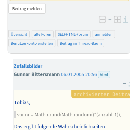
Beitrag melden
–
negativ 
posi
Übersicht
alle Foren
SELFHTML-Forum
anmelden
Benutzerkonto erstellen
Beitrag im Thread-Baum
Zufallsbilder
Gunnar Bittersmann
06.01.2005 20:56
html
–
Tobias,
var nr = Math.round(Math.random()*(anzahl-1));
Das ergibt folgende Wahrscheinlichkeiten: