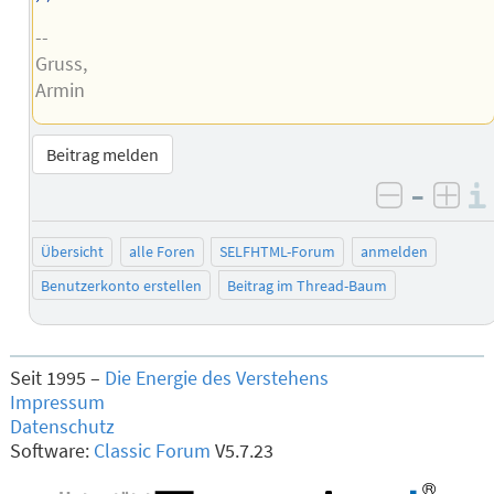
--
Gruss,
Armin
Beitrag melden
–
negativ 
posi
Übersicht
alle Foren
SELFHTML-Forum
anmelden
Benutzerkonto erstellen
Beitrag im Thread-Baum
Seit 1995 –
Die Energie des Verstehens
Impressum
Datenschutz
Software:
Classic Forum
V5.7.23