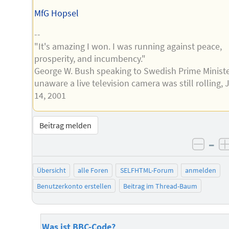
MfG Hopsel
--
"It's amazing I won. I was running against peace,
prosperity, and incumbency."
George W. Bush speaking to Swedish Prime Minist
unaware a live television camera was still rolling,
14, 2001
Beitrag melden
–
negat
Übersicht
alle Foren
SELFHTML-Forum
anmelden
Benutzerkonto erstellen
Beitrag im Thread-Baum
Was ist BBC-Code?