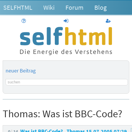
SELFHTML
Wiki
Forum
Blog
Hilfe
anmelden
Benutzerk
neuer Beitrag
Suchbegriff
Thomas:
Was ist BBC-Code?
Was ist BBC-Code?
Thomas
15.07.2005 07:29
0
14