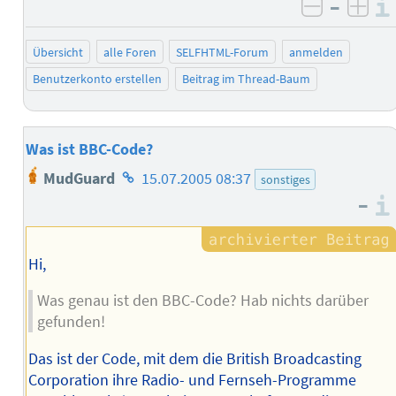
–
negativ 
posi
Übersicht
alle Foren
SELFHTML-Forum
anmelden
Benutzerkonto erstellen
Beitrag im Thread-Baum
Was ist BBC-Code?
Homepage
MudGuard
15.07.2005 08:37
sonstiges
des
–
Autors
Hi,
Was genau ist den BBC-Code? Hab nichts darüber
gefunden!
Das ist der Code, mit dem die British Broadcasting
Corporation ihre Radio- und Fernseh-Programme