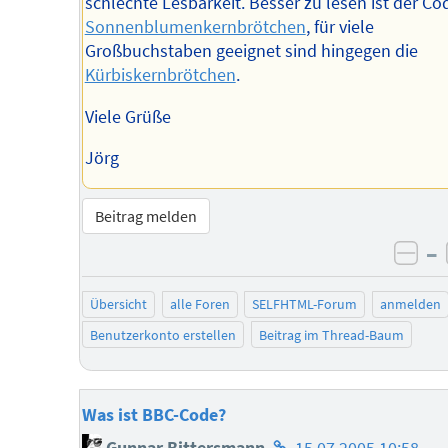
schlechte Lesbarkeit. Besser zu lesen ist der Co
Sonnenblumenkernbrötchen
, für viele
Großbuchstaben geeignet sind hingegen die
Kürbiskernbrötchen
.
Viele Grüße
Jörg
Beitrag melden
–
neg
Übersicht
alle Foren
SELFHTML-Forum
anmelden
Benutzerkonto erstellen
Beitrag im Thread-Baum
Was ist BBC-Code?
Homepage
Gunnar Bittersmann
15.07.2005 10:58