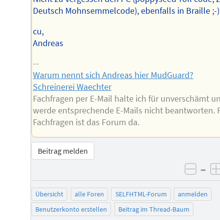
Deutsch Mohnsemmelcode), ebenfalls in Braille ;-)
cu,
Andreas
--
Warum nennt sich Andreas hier MudGuard?
Schreinerei Waechter
Fachfragen per E-Mail halte ich für unverschämt u
werde entsprechende E-Mails nicht beantworten. 
Fachfragen ist das Forum da.
Beitrag melden
–
negat
Übersicht
alle Foren
SELFHTML-Forum
anmelden
Benutzerkonto erstellen
Beitrag im Thread-Baum