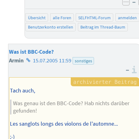
–
neg
Übersicht
alle Foren
SELFHTML-Forum
anmelden
Benutzerkonto erstellen
Beitrag im Thread-Baum
Was ist BBC-Code?
Homepage
Armin
15.07.2005 11:59
sonstiges
–
des
Autors
Tach auch,
Was genau ist den BBC-Code? Hab nichts darüber
gefunden!
Les sanglots longs des violons de l'automne...
;-)