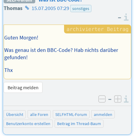
Homepage
Thomas
15.07.2005 07:29
sonstiges
–
des
I
Autors
Guten Morgen!
Was genau ist den BBC-Code? Hab nichts darüber
gefunden!
Thx
Beitrag melden
–
I
negativ be
posit
Übersicht
alle Foren
SELFHTML-Forum
anmelden
Benutzerkonto erstellen
Beitrag im Thread-Baum