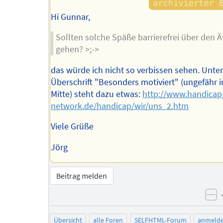
Hi Gunnar,
Sollten solche Späße barrierefrei über den Ä
gehen? >;->
das würde ich nicht so verbissen sehen. Unter
Überschrift "Besonders motiviert" (ungefähr i
Mitte) steht dazu etwas:
http://www.handicap
network.de/handicap/wir/uns_2.htm
Viele Grüße
Jörg
Beitrag melden
ne
Übersicht
alle Foren
SELFHTML-Forum
anmeld