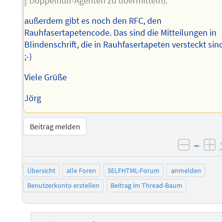
Doppelnull-Agenten zu übermitteln).
außerdem gibt es noch den RFC, den
Rauhfasertapetencode. Das sind die Mitteilungen in
Blindenschrift, die in Rauhfasertapeten versteckt sin
;-)
Viele Grüße
Jörg
Beitrag melden
–
negati
po
Übersicht
alle Foren
SELFHTML-Forum
anmelden
Benutzerkonto erstellen
Beitrag im Thread-Baum