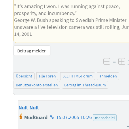
"It's amazing I won. I was running against peace,
prosperity, and incumbency."
George W. Bush speaking to Swedish Prime Minister
unaware a live television camera was still rolling, Ju
14, 2001
Beitrag melden
–
negati
po
Übersicht
alle Foren
SELFHTML-Forum
anmelden
Benutzerkonto erstellen
Beitrag im Thread-Baum
Null-Null
Homepage
MudGuard
15.07.2005 10:26
menschelei
des