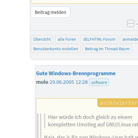
Beitrag melden
ne
Übersicht
alle Foren
SELFHTML-Forum
anmeld
Benutzerkonto erstellen
Beitrag im Thread-Baum
Gute Windows-Brennprogramme
mulo
29.06.2005 12:28
software
Hier würde ich doch gleich zu einem
kompletten Umstieg auf GNU/Linux rate
Naja, das is für nen Windows-User halt n