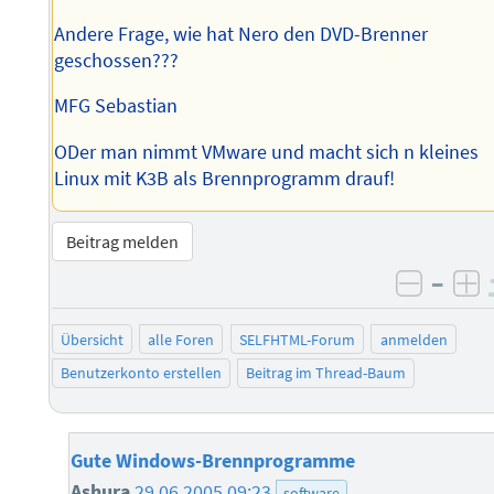
Andere Frage, wie hat Nero den DVD-Brenner
geschossen???
MFG Sebastian
ODer man nimmt VMware und macht sich n kleines
Linux mit K3B als Brennprogramm drauf!
Beitrag melden
–
negati
po
Übersicht
alle Foren
SELFHTML-Forum
anmelden
Benutzerkonto erstellen
Beitrag im Thread-Baum
Gute Windows-Brennprogramme
Ashura
29.06.2005 09:23
software