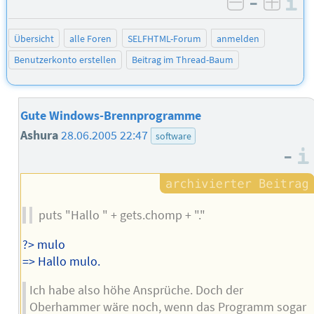
–
I
negativ be
posit
Übersicht
alle Foren
SELFHTML-Forum
anmelden
Benutzerkonto erstellen
Beitrag im Thread-Baum
Gute Windows-Brennprogramme
Ashura
28.06.2005 22:47
software
–
puts "Hallo " + gets.chomp + "."
?> mulo
=> Hallo mulo.
Ich habe also höhe Ansprüche. Doch der
Oberhammer wäre noch, wenn das Programm sogar