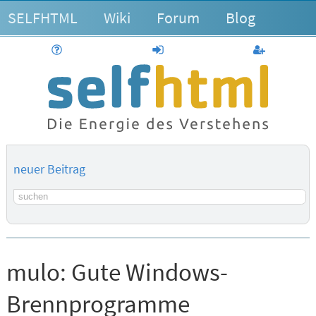
SELFHTML
Wiki
Forum
Blog
Hilfe
anmelden
Benutzerk
neuer Beitrag
Suchbegriff
mulo:
Gute Windows-
Brennprogramme