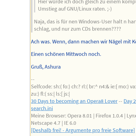
Hier würde ich doch gleich zu einem komp
Umstieg auf GNU/Linux raten. ;-)
Naja, das is für nen Windows-User halt n har
schlag, und nur zum CDs brennen????
Ach was. Wenn, dann machen wir Nägel mit K
Einen schönen Mittwoch noch.
Gruß, Ashura
--
Selfcode: sh:( fo:) ch:? rl:( br:^ n4:& ie:{ mo:) va
zu:) fl:( ss:| ls:[ js:|
30 Days to becoming an Opera8 Lover
--
Day 2
search.ini
Meine Browser: Opera 8.01 | Firefox 1.0.4 | Lynx
Netscape 4.7 | IE 6.0
[Deshalb frei! - Argumente pro freie Software]