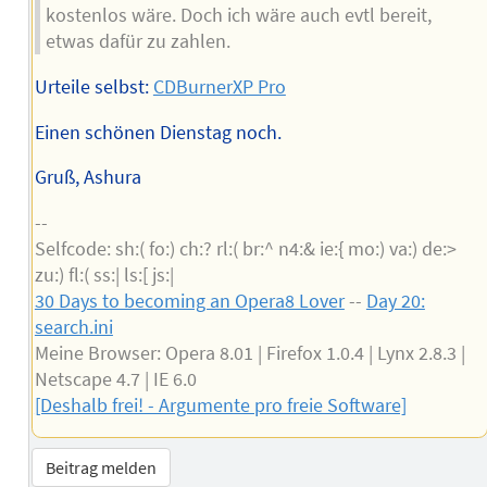
kostenlos wäre. Doch ich wäre auch evtl bereit,
etwas dafür zu zahlen.
Urteile selbst:
CDBurnerXP Pro
Einen schönen Dienstag noch.
Gruß, Ashura
--
Selfcode: sh:( fo:) ch:? rl:( br:^ n4:& ie:{ mo:) va:) de:>
zu:) fl:( ss:| ls:[ js:|
30 Days to becoming an Opera8 Lover
--
Day 20:
search.ini
Meine Browser: Opera 8.01 | Firefox 1.0.4 | Lynx 2.8.3 |
Netscape 4.7 | IE 6.0
[Deshalb frei! - Argumente pro freie Software]
Beitrag melden