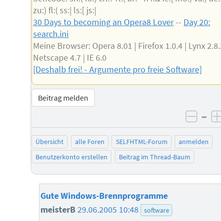
zu:) fl:( ss:| ls:[ js:|
30 Days to becoming an Opera8 Lover
--
Day 20:
search.ini
Meine Browser: Opera 8.01 | Firefox 1.0.4 | Lynx 2.8.
Netscape 4.7 | IE 6.0
[Deshalb frei! - Argumente pro freie Software]
Beitrag melden
–
negat
Übersicht
alle Foren
SELFHTML-Forum
anmelden
Benutzerkonto erstellen
Beitrag im Thread-Baum
Gute Windows-Brennprogramme
meisterB
29.06.2005 10:48
software