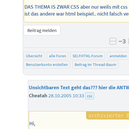
DAS THEMA IS ZWAR CSS aber nur weils mit css 
ist das andere war html beispiel.. nicht falsch v
Beitrag melden
−3
negat
Übersicht
alle Foren
SELFHTML-Forum
anmelden
Benutzerkonto erstellen
Beitrag im Thread-Baum
Unsichtbaren Text geht das??? hier die AN
Cheatah
28.10.2005 10:33
css
Hi,