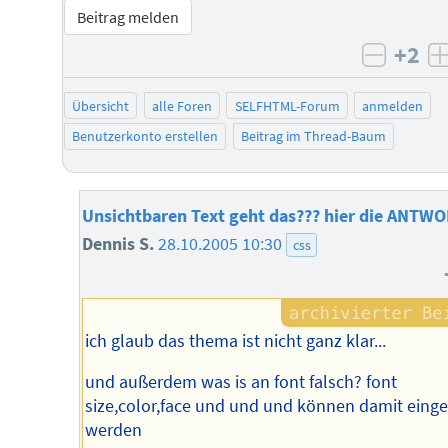
Beitrag melden
+2
negati
Übersicht
alle Foren
SELFHTML-Forum
anmelden
Benutzerkonto erstellen
Beitrag im Thread-Baum
Unsichtbaren Text geht das??? hier die ANTW
Dennis S.
28.10.2005 10:30
css
ich glaub das thema ist nicht ganz klar...
und außerdem was is an font falsch? font
size,color,face und und und können damit einge
werden