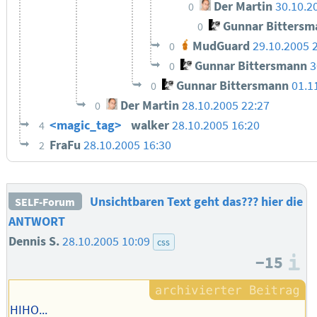
Der Martin
30.10.2
0
Gunnar Bittersm
0
MudGuard
29.10.2005 
0
Gunnar Bittersmann
3
0
Gunnar Bittersmann
01.1
0
Der Martin
28.10.2005 22:27
0
<magic_tag>
walker
28.10.2005 16:20
4
FraFu
28.10.2005 16:30
2
Unsichtbaren Text geht das??? hier die
SELF-Forum
ANTWORT
Dennis S.
28.10.2005 10:09
css
−15
I
HIHO...