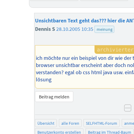
Unsichtbaren Text geht das??? hier die 
Dennis S
28.10.2005 10:35
meinung
ich möchte nur ein beispiel von dir wie der 
browser unsichtbar erscheint aber doch noh 
verstanden? egal ob css html java usw. ein
lösung
Beitrag melden
n
Übersicht
alle Foren
SELFHTML-Forum
anme
Benutzerkonto erstellen
Beitrag im Thread-Baum