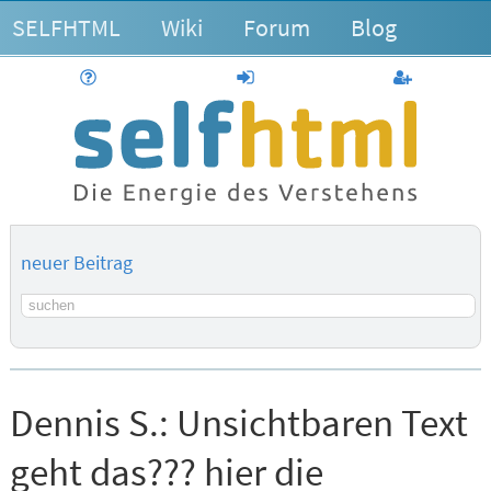
SELFHTML
Wiki
Forum
Blog
Hilfe
anmelden
Benutzerk
neuer Beitrag
Suchbegriff
Dennis S.:
Unsichtbaren Text
geht das??? hier die