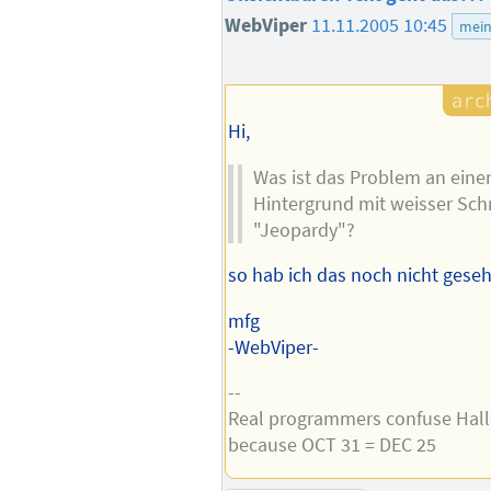
WebViper
11.11.2005 10:45
mei
Hi,
Was ist das Problem an eine
Hintergrund mit weisser Schr
"Jeopardy"?
so hab ich das noch nicht gesehe
mfg
-WebViper-
--
Real programmers confuse Hal
because OCT 31 = DEC 25