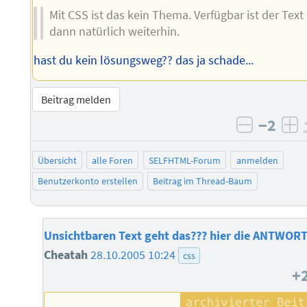
Mit CSS ist das kein Thema. Verfügbar ist der Text
dann natürlich weiterhin.
hast du kein lösungsweg?? das ja schade...
Beitrag melden
−2
negativ 
po
Übersicht
alle Foren
SELFHTML-Forum
anmelden
Benutzerkonto erstellen
Beitrag im Thread-Baum
Unsichtbaren Text geht das??? hier die ANTWOR
Cheatah
28.10.2005 10:24
css
+