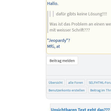
Hallo.
dafür gibts keine Lösung!!!!
Was ist das Problem an einen we
mit weisser Schrift???
"Jeopardy"?
MfG, at
Beitrag melden
Übersicht
alle Foren
SELFHTML-For
Benutzerkonto erstellen
Beitrag im T
Unsichtbaren Text geht das???