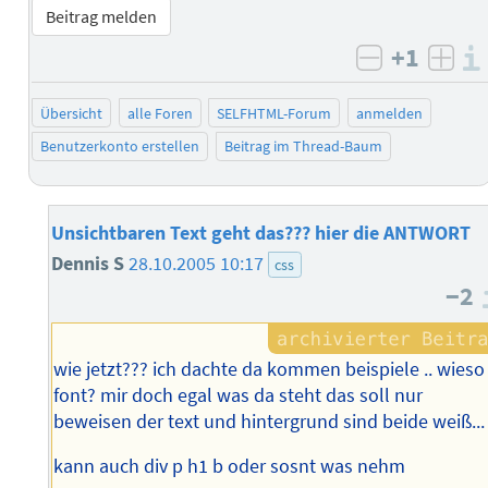
Beitrag melden
+1
negativ b
posi
Übersicht
alle Foren
SELFHTML-Forum
anmelden
Benutzerkonto erstellen
Beitrag im Thread-Baum
Unsichtbaren Text geht das??? hier die ANTWORT
Dennis S
28.10.2005 10:17
css
−2
wie jetzt??? ich dachte da kommen beispiele .. wieso
font? mir doch egal was da steht das soll nur
beweisen der text und hintergrund sind beide weiß...
kann auch div p h1 b oder sosnt was nehm