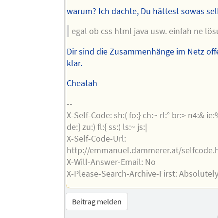
warum? Ich dachte, Du hättest sowas sel
egal ob css html java usw. einfah ne lö
Dir sind die Zusammenhänge im Netz off
klar.
Cheatah
--
X-Self-Code: sh:( fo:} ch:~ rl:° br:> n4:& ie
de:] zu:) fl:{ ss:) ls:~ js:|
X-Self-Code-Url:
http://emmanuel.dammerer.at/selfcode.
X-Will-Answer-Email: No
X-Please-Search-Archive-First: Absolutel
Beitrag melden