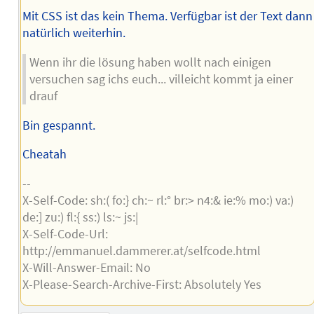
Mit CSS ist das kein Thema. Verfügbar ist der Text dann
natürlich weiterhin.
Wenn ihr die lösung haben wollt nach einigen
versuchen sag ichs euch... villeicht kommt ja einer
drauf
Bin gespannt.
Cheatah
--
X-Self-Code: sh:( fo:} ch:~ rl:° br:> n4:& ie:% mo:) va:)
de:] zu:) fl:{ ss:) ls:~ js:|
X-Self-Code-Url:
http://emmanuel.dammerer.at/selfcode.html
X-Will-Answer-Email: No
X-Please-Search-Archive-First: Absolutely Yes