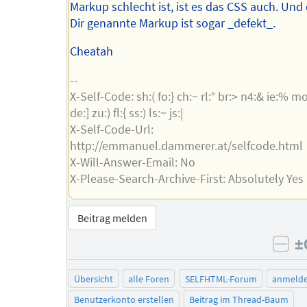
Markup schlecht ist, ist es das CSS auch. Und
Dir genannte Markup ist sogar _defekt_.
Cheatah
--
X-Self-Code: sh:( fo:} ch:~ rl:° br:> n4:& ie:% mo
de:] zu:) fl:{ ss:) ls:~ js:|
X-Self-Code-Url:
http://emmanuel.dammerer.at/selfcode.html
X-Will-Answer-Email: No
X-Please-Search-Archive-First: Absolutely Yes
Beitrag melden
±
neg
Übersicht
alle Foren
SELFHTML-Forum
anmeld
Benutzerkonto erstellen
Beitrag im Thread-Baum