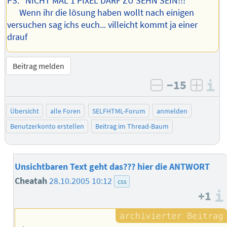
PS: NICHT MAL 1 PIXEL DARF ZU SEHN SEIN!!!
Wenn ihr die lösung haben wollt nach einigen
versuchen sag ichs euch... villeicht kommt ja einer
drauf
Beitrag melden
−15
I
negativ bewe
posit
Übersicht
alle Foren
SELFHTML-Forum
anmelden
Benutzerkonto erstellen
Beitrag im Thread-Baum
Unsichtbaren Text geht das??? hier die ANTWORT
Cheatah
28.10.2005 10:12
css
+1