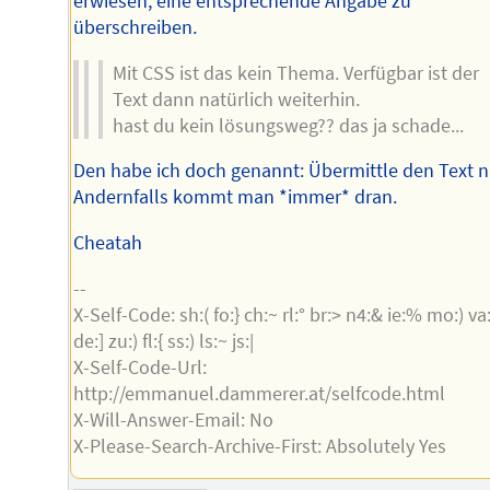
erwiesen, eine entsprechende Angabe zu
überschreiben.
Mit CSS ist das kein Thema. Verfügbar ist der
Text dann natürlich weiterhin.
hast du kein lösungsweg?? das ja schade...
Den habe ich doch genannt: Übermittle den Text ni
Andernfalls kommt man *immer* dran.
Cheatah
--
X-Self-Code: sh:( fo:} ch:~ rl:° br:> n4:& ie:% mo:) va:
de:] zu:) fl:{ ss:) ls:~ js:|
X-Self-Code-Url:
http://emmanuel.dammerer.at/selfcode.html
X-Will-Answer-Email: No
X-Please-Search-Archive-First: Absolutely Yes