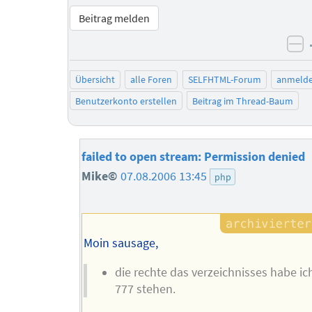
Beitrag melden
ne
Übersicht
alle Foren
SELFHTML-Forum
anmeld
Benutzerkonto erstellen
Beitrag im Thread-Baum
failed to open stream: Permission denied
Mike©
07.08.2006 13:45
php
Moin sausage,
die rechte das verzeichnisses habe ic
777 stehen.