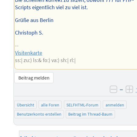
Scripts eigentlich viel zu viel ist.
Grüße aus Berlin
Christoph S.
--
Visitenkarte
ss:| zu:) ls:& fo:) va:) sh:| rl:|
Beitrag melden
–
negati
po
Übersicht
alle Foren
SELFHTML-Forum
anmelden
Benutzerkonto erstellen
Beitrag im Thread-Baum