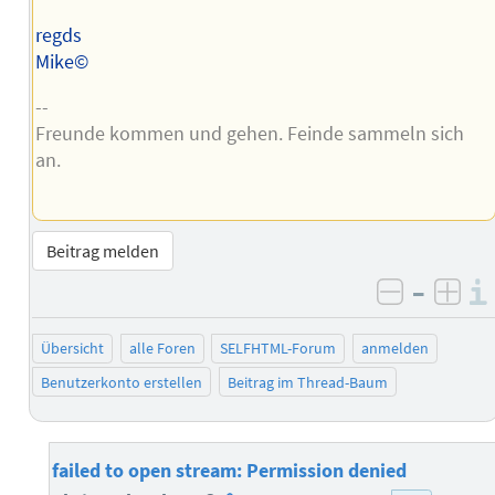
regds
Mike©
--
Freunde kommen und gehen. Feinde sammeln sich
an.
Beitrag melden
–
negativ 
posi
Übersicht
alle Foren
SELFHTML-Forum
anmelden
Benutzerkonto erstellen
Beitrag im Thread-Baum
failed to open stream: Permission denied