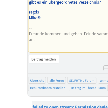
gibt es ein übergeordnetes Verzeichnis?
regds
Mike©
--
Freunde kommen und gehen. Feinde samme
an.
Beitrag melden
Übersicht
alle Foren
SELFHTML-Forum
anme
Benutzerkonto erstellen
Beitrag im Thread-Baum
failed to open stream: Permission denie