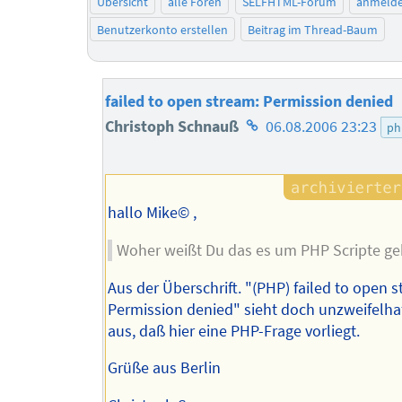
Übersicht
alle Foren
SELFHTML-Forum
anmeld
Benutzerkonto erstellen
Beitrag im Thread-Baum
failed to open stream: Permission denied
Homepage
Christoph Schnauß
06.08.2006 23:23
ph
des
Autors
hallo Mike© ,
Woher weißt Du das es um PHP Scripte ge
Aus der Überschrift. "(PHP) failed to open 
Permission denied" sieht doch unzweifelha
aus, daß hier eine PHP-Frage vorliegt.
Grüße aus Berlin