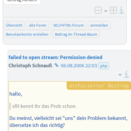
–
I
negativ be
posit
Übersicht
alle Foren
SELFHTML-Forum
anmelden
Benutzerkonto erstellen
Beitrag im Thread-Baum
failed to open stream: Permission denied
Homepage
Christoph Schnauß
06.08.2006 22:03
php
–
des
Autors
hallo,
vllt kennt ihr das Prob schon
Du meinst, vielleicht sei "uns" dein Problem bekannt,
übersetze ich das richtig?