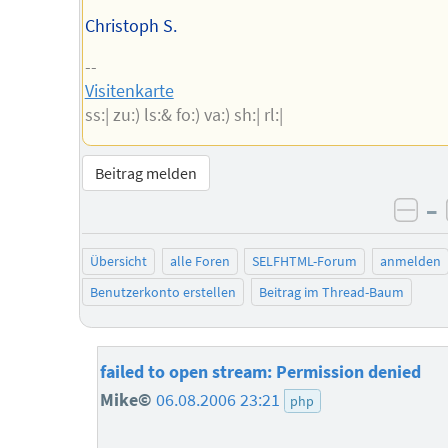
Christoph S.
--
Visitenkarte
ss:| zu:) ls:& fo:) va:) sh:| rl:|
Beitrag melden
–
neg
Übersicht
alle Foren
SELFHTML-Forum
anmelden
Benutzerkonto erstellen
Beitrag im Thread-Baum
failed to open stream: Permission denied
Mike©
06.08.2006 23:21
php