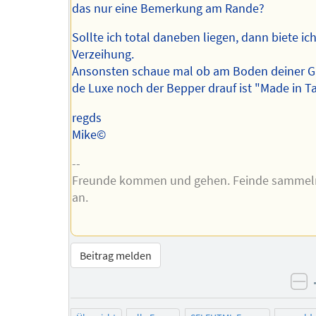
das nur eine Bemerkung am Rande?
Sollte ich total daneben liegen, dann biete i
Verzeihung.
Ansonsten schaue mal ob am Boden deiner G
de Luxe noch der Bepper drauf ist "Made in T
regds
Mike©
--
Freunde kommen und gehen. Feinde sammeln
an.
Beitrag melden
ne