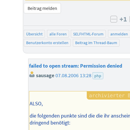
Beitrag melden
+1
negat
Übersicht
alle Foren
SELFHTML-Forum
anmelden
Benutzerkonto erstellen
Beitrag im Thread-Baum
failed to open stream: Permission denied
sausage
07.08.2006 13:28
php
ALSO,
die folgenden punkte sind die die ihr ansche
dringend benötigt: