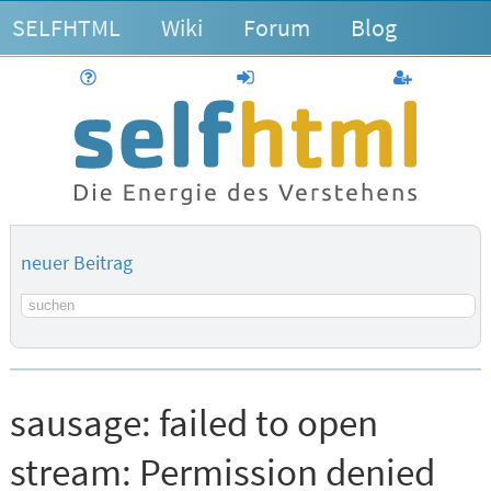
SELFHTML
Wiki
Forum
Blog
Hilfe
anmelden
Benutzerk
neuer Beitrag
Suchbegriff
sausage:
failed to open
stream: Permission denied