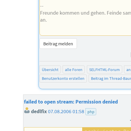
--
Freunde kommen und gehen. Feinde sam
an.
Beitrag melden
Übersicht
alle Foren
SELFHTML-Forum
an
Benutzerkonto erstellen
Beitrag im Thread-Ba
failed to open stream: Permission denied
dedlfix
07.08.2006 01:58
php