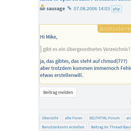
Homepage
sausage
07.08.2006 14:03
php
des
Autors
Hi Mike,
gibt es ein übergeordnetes Verzeichnis?
ja, das gibtes, das steht auf chmod(777)
aber trotzdem kommen immernoch Fehle
etwas erstellenwill.
Beitrag melden
Übersicht
alle Foren
SELFHTML-Forum
an
Benutzerkonto erstellen
Beitrag im Thread-Ba