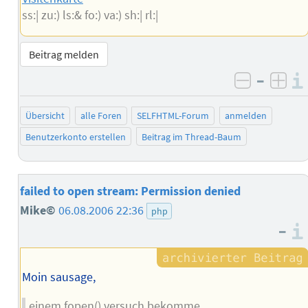
ss:| zu:) ls:& fo:) va:) sh:| rl:|
Beitrag melden
–
negativ 
posi
Übersicht
alle Foren
SELFHTML-Forum
anmelden
Benutzerkonto erstellen
Beitrag im Thread-Baum
failed to open stream: Permission denied
Mike©
06.08.2006 22:36
php
–
Moin sausage,
einem fopen() versuch bekomme.