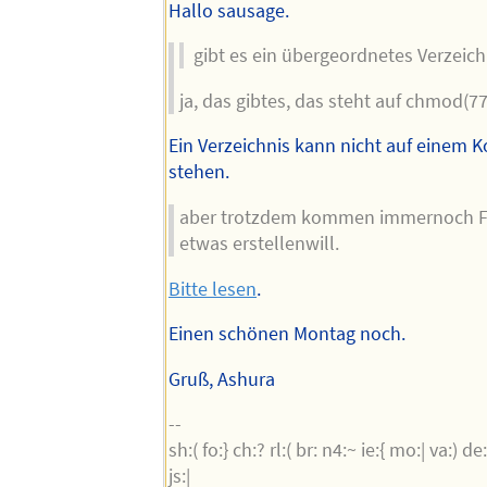
Hallo sausage.
gibt es ein übergeordnetes Verzeich
ja, das gibtes, das steht auf chmod(77
Ein Verzeichnis kann nicht auf eine
stehen.
aber trotzdem kommen immernoch F
etwas erstellenwill.
Bitte lesen
.
Einen schönen Montag noch.
Gruß, Ashura
--
sh:( fo:} ch:? rl:( br: n4:~ ie:{ mo:| va:) de:>
js:|