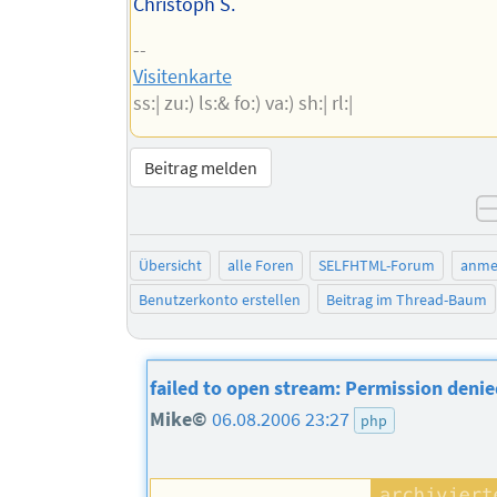
Christoph S.
--
Visitenkarte
ss:| zu:) ls:& fo:) va:) sh:| rl:|
Beitrag melden
Übersicht
alle Foren
SELFHTML-Forum
anme
Benutzerkonto erstellen
Beitrag im Thread-Baum
failed to open stream: Permission denie
Mike©
06.08.2006 23:27
php