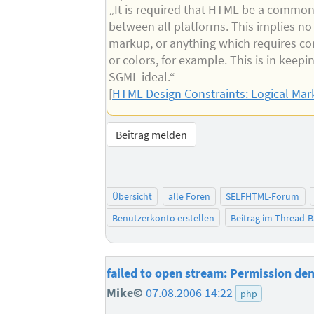
„It is required that HTML be a commo
between all platforms. This implies no 
markup, or anything which requires con
or colors, for example. This is in keepi
SGML ideal.“
[
HTML Design Constraints: Logical Ma
Beitrag melden
Übersicht
alle Foren
SELFHTML-Forum
Benutzerkonto erstellen
Beitrag im Thread-
failed to open stream: Permission de
Mike©
07.08.2006 14:22
php