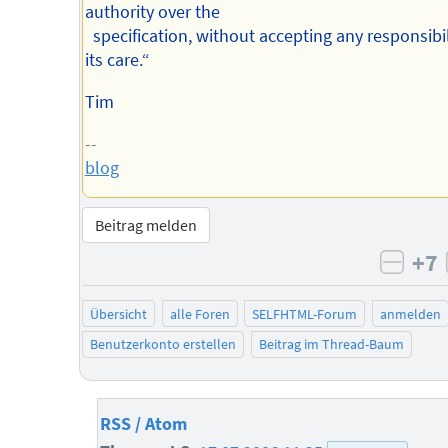
authority over the
specification, without accepting any responsibil
its care.“
Tim
--
blog
Beitrag melden
+7
negat
Übersicht
alle Foren
SELFHTML-Forum
anmelden
Benutzerkonto erstellen
Beitrag im Thread-Baum
RSS / Atom