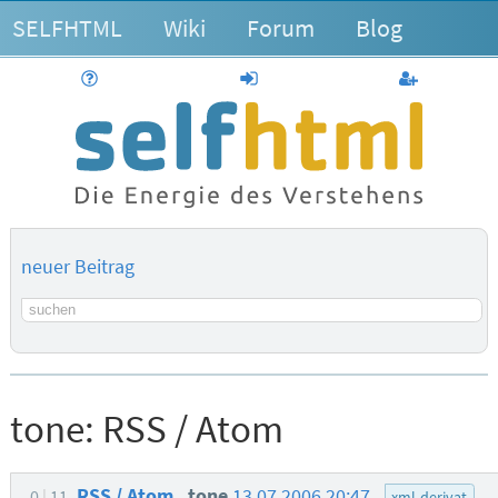
SELFHTML
Wiki
Forum
Blog
Hilfe
anmelden
Benutzerk
neuer Beitrag
Suchbegriff
tone:
RSS / Atom
RSS / Atom
tone
13.07.2006 20:47
0
11
xml-derivat