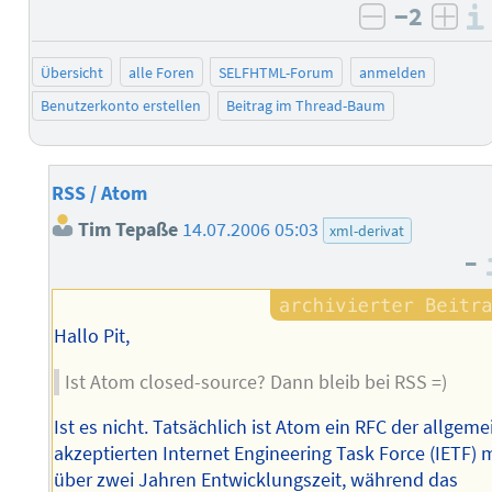
−2
negativ b
posi
Übersicht
alle Foren
SELFHTML-Forum
anmelden
Benutzerkonto erstellen
Beitrag im Thread-Baum
RSS / Atom
Tim Tepaße
14.07.2006 05:03
xml-derivat
–
Hallo Pit,
Ist Atom closed-source? Dann bleib bei RSS =)
Ist es nicht. Tatsächlich ist Atom ein RFC der allgeme
akzeptierten Internet Engineering Task Force (IETF) 
über zwei Jahren Entwicklungszeit, während das