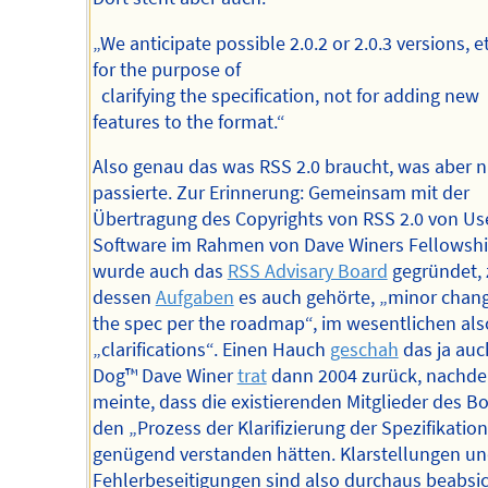
„We anticipate possible 2.0.2 or 2.0.3 versions, e
for the purpose of
clarifying the specification, not for adding new
features to the format.“
Also genau das was RSS 2.0 braucht, was aber n
passierte. Zur Erinnerung: Gemeinsam mit der
Übertragung des Copyrights von RSS 2.0 von Us
Software im Rahmen von Dave Winers Fellowshi
wurde auch das
RSS Advisary Board
gegründet, 
dessen
Aufgaben
es auch gehörte, „minor chang
the spec per the roadmap“, im wesentlichen als
„clarifications“. Einen Hauch
geschah
das ja auc
Dog™ Dave Winer
trat
dann 2004 zurück, nachde
meinte, dass die existierenden Mitglieder des B
den „Prozess der Klarifizierung der Spezifikatio
genügend verstanden hätten. Klarstellungen u
Fehlerbeseitigungen sind also durchaus beabsic