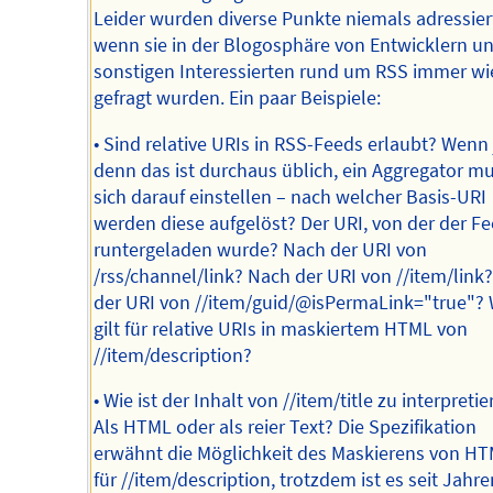
Leider wurden diverse Punkte niemals adressier
wenn sie in der Blogosphäre von Entwicklern u
sonstigen Interessierten rund um RSS immer wi
gefragt wurden. Ein paar Beispiele:
• Sind relative URIs in RSS-Feeds erlaubt? Wenn 
denn das ist durchaus üblich, ein Aggregator m
sich darauf einstellen – nach welcher Basis-URI
werden diese aufgelöst? Der URI, von der der F
runtergeladen wurde? Nach der URI von
/rss/channel/link? Nach der URI von //item/link
der URI von //item/guid/@isPermaLink="true"?
gilt für relative URIs in maskiertem HTML von
//item/description?
• Wie ist der Inhalt von //item/title zu interpreti
Als HTML oder als reier Text? Die Spezifikation
erwähnt die Möglichkeit des Maskierens von HT
für //item/description, trotzdem ist es seit Jahre