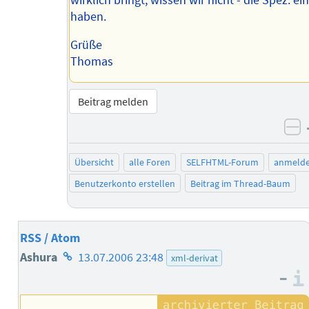
haben.
Grüße
Thomas
Beitrag melden
ne
Übersicht
alle Foren
SELFHTML-Forum
anmeld
Benutzerkonto erstellen
Beitrag im Thread-Baum
RSS / Atom
Homepage
Ashura
13.07.2006 23:48
xml-derivat
–
des
Autors