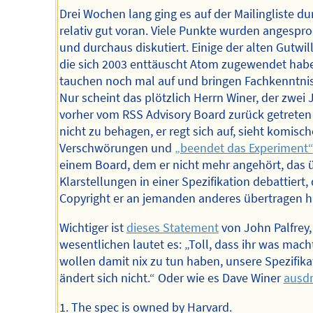
Drei Wochen lang ging es auf der Mailingliste d
relativ gut voran. Viele Punkte wurden angespr
und durchaus diskutiert. Einige der alten Gutwill
die sich 2003 enttäuscht Atom zugewendet hab
tauchen noch mal auf und bringen Fachkenntnis
Nur scheint das plötzlich Herrn Winer, der zwei 
vorher vom RSS Advisory Board zurück getreten 
nicht zu behagen, er regt sich auf, sieht komisch
Verschwörungen und
„beendet das Experiment“
einem Board, dem er nicht mehr angehört, das 
Klarstellungen in einer Spezifikation debattiert,
Copyright er an jemanden anderes übertragen h
Wichtiger ist
dieses Statement
von John Palfrey,
wesentlichen lautet es: „Toll, dass ihr was macht
wollen damit nix zu tun haben, unsere Spezifika
ändert sich nicht.“ Oder wie es Dave Winer
ausdr
1. The spec is owned by Harvard.