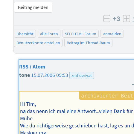
Beitrag melden
+3
negativ 
po
Übersicht
alle Foren
SELFHTML-Forum
anmelden
Benutzerkonto erstellen
Beitrag im Thread-Baum
RSS / Atom
tone
15.07.2006 09:53
xml-derivat
Hi Tim,
na das nenn ich mal eine Antwort...vielen Dank für
Mühe.
Wie du richtigerweise geschrieben hast, lag es an 
Maskierung.