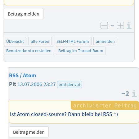
Beitrag melden
–
I
negativ be
posit
Übersicht
alle Foren
SELFHTML-Forum
anmelden
Benutzerkonto erstellen
Beitrag im Thread-Baum
RSS / Atom
Pit
13.07.2006 23:27
xml-derivat
−2
Ist Atom closed-source? Dann bleib bei RSS =)
Beitrag melden