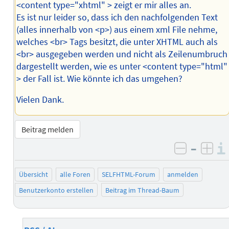
<content type="xhtml" > zeigt er mir alles an.
Es ist nur leider so, dass ich den nachfolgenden Text
(alles innerhalb von <p>) aus einem xml File nehme,
welches <br> Tags besitzt, die unter XHTML auch als
<br> ausgegeben werden und nicht als Zeilenumbruch
dargestellt werden, wie es unter <content type="html"
> der Fall ist. Wie könnte ich das umgehen?
Vielen Dank.
Beitrag melden
–
negativ 
posi
Übersicht
alle Foren
SELFHTML-Forum
anmelden
Benutzerkonto erstellen
Beitrag im Thread-Baum