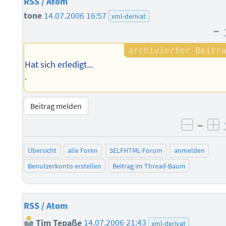
RSS / Atom
tone
14.07.2006 16:57
xml-derivat
–
Hat sich erledigt...
.
Beitrag melden
–
negati
po
Übersicht
alle Foren
SELFHTML-Forum
anmelden
Benutzerkonto erstellen
Beitrag im Thread-Baum
RSS / Atom
Tim Tepaße
14.07.2006 21:43
xml-derivat