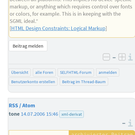
markup, or anything which requires control over fonts
or colors, for example. This is in keeping with the
SGML ideal.“
[
HTML Design Constraints: Logical Markup
]
Beitrag melden
–
negativ 
posi
Übersicht
alle Foren
SELFHTML-Forum
anmelden
Benutzerkonto erstellen
Beitrag im Thread-Baum
RSS / Atom
tone
14.07.2006 15:46
xml-derivat
–