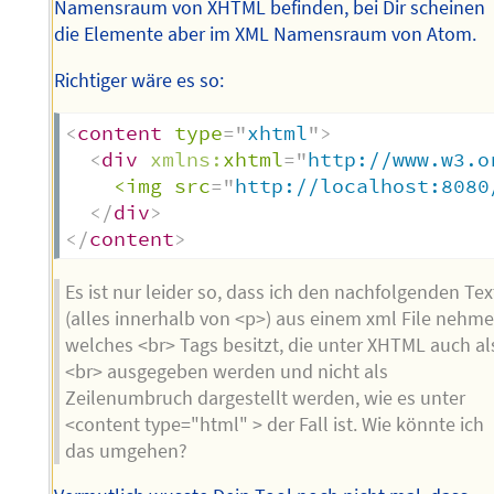
Namensraum von XHTML befinden, bei Dir scheinen
die Elemente aber im XML Namensraum von Atom.
Richtiger wäre es so:
<
content
type
=
"
xhtml
"
>
<
div
xmlns:
xhtml
=
"
http://www.w3.o
<img
src
=
"
http://localhost:8080
</
div
>
</
content
>
Es ist nur leider so, dass ich den nachfolgenden Tex
(alles innerhalb von <p>) aus einem xml File nehme
welches <br> Tags besitzt, die unter XHTML auch al
<br> ausgegeben werden und nicht als
Zeilenumbruch dargestellt werden, wie es unter
<content type="html" > der Fall ist. Wie könnte ich
das umgehen?