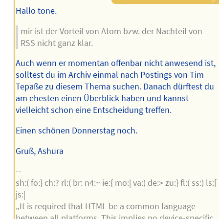
Hallo tone.
mir ist der Vorteil von Atom bzw. der Nachteil von
RSS nicht ganz klar.
Auch wenn er momentan offenbar nicht anwesend ist,
solltest du im Archiv einmal nach Postings von Tim
Tepaße zu diesem Thema suchen. Danach dürftest du
am ehesten einen Überblick haben und kannst
vielleicht schon eine Entscheidung treffen.
Einen schönen Donnerstag noch.
Gruß, Ashura
--
sh:( fo:} ch:? rl:( br: n4:~ ie:{ mo:| va:) de:> zu:} fl:( ss:) ls:[
js:|
„It is required that HTML be a common language
between all platforms. This implies no device-specific