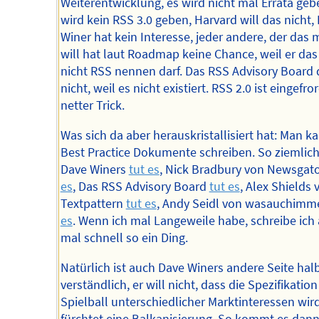
Weiterentwicklung, es wird nicht mal Errata geb
wird kein RSS 3.0 geben, Harvard will das nicht,
Winer hat kein Interesse, jeder andere, der das
will hat laut Roadmap keine Chance, weil er da
nicht RSS nennen darf. Das RSS Advisory Board 
nicht, weil es nicht existiert. RSS 2.0 ist eingefro
netter Trick.
Was sich da aber herauskristallisiert hat: Man k
Best Practice Dokumente schreiben. So ziemlich 
Dave Winers
tut es
, Nick Bradbury von Newsgat
es
, Das RSS Advisory Board
tut es
, Alex Shields 
Textpattern
tut es
, Andy Seidl von wasauchimm
es
. Wenn ich mal Langeweile habe, schreibe ich
mal schnell so ein Ding.
Natürlich ist auch Dave Winers andere Seite ha
verständlich, er will nicht, dass die Spezifikatio
Spielball unterschiedlicher Marktinteressen wird
fürchtet eine Balkanisierung. So kommt es dann